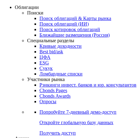
Облигации
Поиски
Поиск облигаций & Карты рынка
Поиск облигаций (ИИ)
Поиск котировок облигаций
Ближайшие размещения (Россия)
Специальные разделы
Кривые доходности
Best bid/ask
ЦФА
ESG
Сукук
Ломбардные списки
Участники рынка
Рэнкинги инвест. банков и юр. консультантов
Cbonds Pages
Cbonds Awards
Опросы
Попробуйте
7-дневный
демо-доступ
Откройте глобальную базу данных
Получить доступ