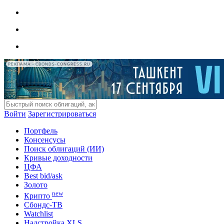
РЕКЛАМА • CBONDS-CONGRESS.RU
Войти
Зарегистрироваться
Портфель
Консенсусы
Поиск облигаций (ИИ)
Кривые доходности
ЦФА
Best bid/ask
Золото
new
Крипто
Сбондс-ТВ
Watchlist
Надстройка XLS