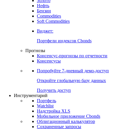
Золото
Нефть
Бензин
Commodities
Soft Commodities
Виджет:
Портфели индексов Cbonds
Прогнозы
Консенсус-прогнозы по отчетности
Консенсусы
Попробуйте
7-дневный
демо-доступ
Откройте глобальную базу данных
Получить доступ
Инструментарий
Портфель
Watchlist
Надстройка XLS
Мобильное приложение Cbonds
Облигационный калькулятор
Сохраненные запросы