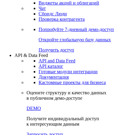
Виджеты акций и облигаций
Чат
Сбондс Люди
Проверка контрагента
Попробуйте
7-дневный
демо-доступ
Откройте глобальную базу данных
Получить доступ
API & Data Feed
API and Data Feed
API каталог
Готовые модули интеграции
Документация
Кастомные проекты для бизнеса
Оцените структуру и качество данных
в публичном демо-доступе
DEMO
Получите индивидуальный доступ
к интересующим данным
Запросить доступ