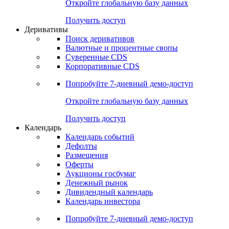
Откройте глобальную базу данных
Получить доступ
Деривативы
Поиск деривативов
Валютные и процентные свопы
Суверенные CDS
Корпоративные CDS
Попробуйте
7-дневный
демо-доступ
Откройте глобальную базу данных
Получить доступ
Календарь
Календарь событий
Дефолты
Размещения
Оферты
Аукционы госбумаг
Денежный рынок
Дивидендный календарь
Календарь инвестора
Попробуйте
7-дневный
демо-доступ