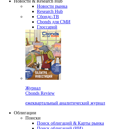
Новости & Research Hub
Новости рынка
Research Hub
Сбондс-ТВ
Cbonds для СМИ
Глоссарий
Журнал
Cbonds Review
ежеквартальный аналитический журнал
Облигации
Поиски
Поиск облигаций & Карты рынка
Поиск облигаций (ИИ)