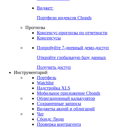
Виджет:
Портфели индексов Cbonds
Прогнозы
Консенсус-прогнозы по отчетности
Консенсусы
Попробуйте
7-дневный
демо-доступ
Откройте глобальную базу данных
Получить доступ
Инструментарий
Портфель
Watchlist
Надстройка XLS
Мобильное приложение Cbonds
Облигационный калькулятор
Сохраненные запросы
Виджеты акций и облигаций
Чат
Сбондс Люди
Проверка контрагента