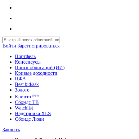
Войти
Зарегистрироваться
Портфель
Консенсусы
Поиск облигаций (ИИ)
Кривые доходности
ЦФА
Best bid/ask
Золото
new
Крипто
Сбондс-ТВ
Watchlist
Надстройка XLS
Сбондс Люди
Закрыть