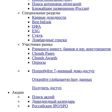
Поиск котировок облигаций
Ближайшие размещения (Россия)
Специальные разделы
Кривые доходности
Best bid/ask
ЦФА
ESG
Сукук
Ломбардные списки
Участники рынка
Рэнкинги инвест. банков и юр. консультантов
Cbonds Pages
Cbonds Awards
Опросы
Попробуйте
7-дневный
демо-доступ
Откройте глобальную базу данных
Получить доступ
Акции
Поиск акций
Дивидендный календарь
Российские IPO/SPO