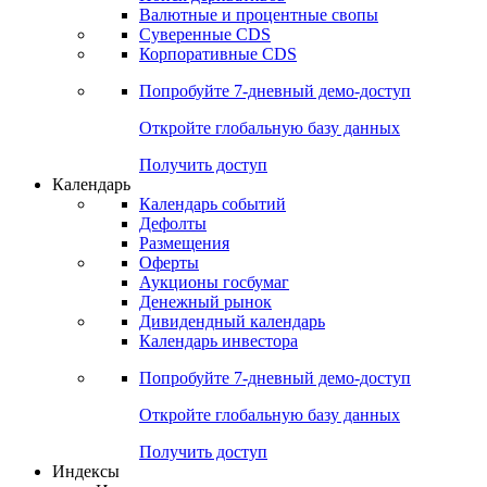
Валютные и процентные свопы
Суверенные CDS
Корпоративные CDS
Попробуйте
7-дневный
демо-доступ
Откройте глобальную базу данных
Получить доступ
Календарь
Календарь событий
Дефолты
Размещения
Оферты
Аукционы госбумаг
Денежный рынок
Дивидендный календарь
Календарь инвестора
Попробуйте
7-дневный
демо-доступ
Откройте глобальную базу данных
Получить доступ
Индексы