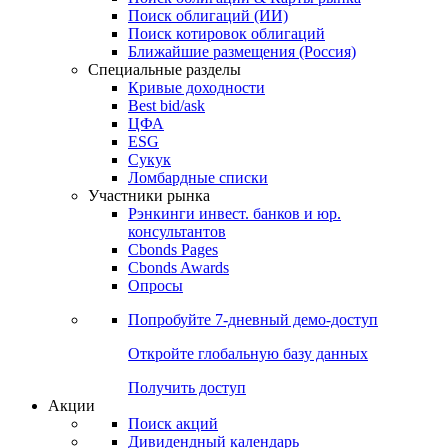
Облигации
Поиски
Поиск облигаций & Карты рынка
Поиск облигаций (ИИ)
Поиск котировок облигаций
Ближайшие размещения (Россия)
Специальные разделы
Кривые доходности
Best bid/ask
ЦФА
ESG
Сукук
Ломбардные списки
Участники рынка
Рэнкинги инвест. банков и юр.
консультантов
Cbonds Pages
Cbonds Awards
Опросы
Попробуйте
7-дневный
демо-доступ
Откройте глобальную базу данных