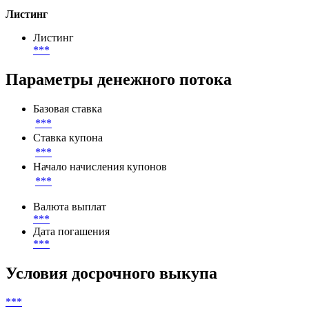
Номинал
16,52 UAH
Непогашенный номинал
***
UAH
Листинг
Листинг
***
Параметры денежного потока
Базовая ставка
***
Ставка купона
***
Начало начисления купонов
***
Валюта выплат
***
Дата погашения
***