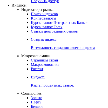
Попробуйте
7-дневный
демо-доступ
Откройте глобальную базу данных
Получить доступ
Индексы
Индикаторы рынка
Поиск индексов
Криптовалюты
Курсы валют Центральных Банков
Курсы валют Forex
Ставки центральных банков
Создать индекс
Возможность создания своего индекса
Макроэкономика
Страницы стран
Макроэкономика
Росстат
Виджет:
Карта процентных ставок