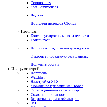
Commodities
Золото
Нефть
Бензин
Commodities
Soft Commodities
Виджет:
Портфели индексов Cbonds
Прогнозы
Консенсус-прогнозы по отчетности
Консенсусы
Попробуйте
7-дневный
демо-доступ
Откройте глобальную базу данных
Получить доступ
Инструментарий
Портфель
Watchlist
Надстройка XLS
Мобильное приложение Cbonds
Облигационный калькулятор