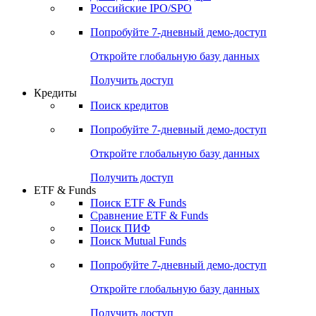
Получить доступ
Акции
Поиск акций
Дивидендный календарь
Российские IPO/SPO
Попробуйте
7-дневный
демо-доступ
Откройте глобальную базу данных
Получить доступ
Кредиты
Поиск кредитов
Попробуйте
7-дневный
демо-доступ
Откройте глобальную базу данных
Получить доступ
ETF & Funds
Поиск ETF & Funds
Сравнение ETF & Funds
Поиск ПИФ
Поиск Mutual Funds
Попробуйте
7-дневный
демо-доступ