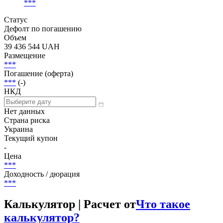
Эмитент
Credit-Rating
***
|
***
***
Статус
Дефолт по погашению
Объем
39 436 544 UAH
Размещение
***
Погашение (оферта)
***
(-)
НКД
Нет данных
Страна риска
Украина
Текущий купон
-
Цена
***
Доходность / дюрация
***