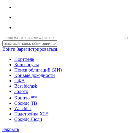
РЕКЛАМА • HTTPS://WWW.HSE.RU/
Войти
Зарегистрироваться
Портфель
Консенсусы
Поиск облигаций (ИИ)
Кривые доходности
ЦФА
Best bid/ask
Золото
new
Крипто
Сбондс-ТВ
Watchlist