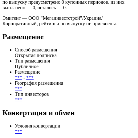
уровне ***% годовых и фиксируется по графику купонных
периодов.
Купоны выплачиваются , дата ближайшей выплаты — . Всего
по выпуску предусмотрено 0 купонных периодов, из них
выплачено — 0, осталось — 0.
Эмитент — ООО "Мегаинвестстрой"/Украина/
Корпоративный, рейтинги по выпуску не присвоены.
Размещение
Способ размещения
Открытая подписка
Тип размещения
Публичное
Размещение
***
-
***
География размещения
***
Тип инвесторов
***
Конвертация и обмен