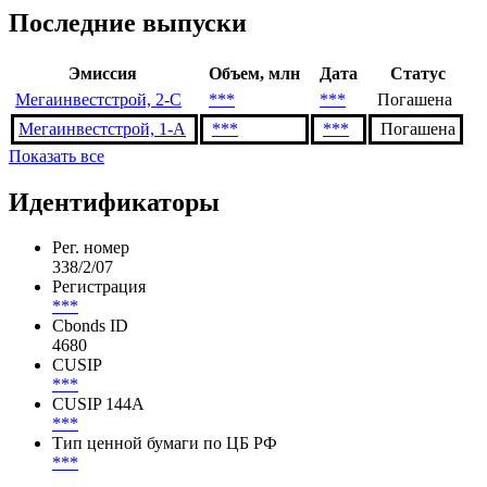
Условия конвертации
***
Последние выпуски
Эмиссия
Объем, млн
Дата
Статус
Мегаинвестстрой, 2-C
***
***
Погашена
Мегаинвестстрой, 1-А
***
***
Погашена
Показать все
Идентификаторы
Рег. номер
338/2/07
Регистрация
***
Cbonds ID
4680
CUSIP
***
CUSIP 144A