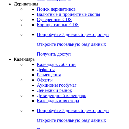
Откройте глобальную базу данных
Получить доступ
Деривативы
Поиск деривативов
Валютные и процентные свопы
Суверенные CDS
Корпоративные CDS
Попробуйте
7-дневный
демо-доступ
Откройте глобальную базу данных
Получить доступ
Календарь
Календарь событий
Дефолты
Размещения
Оферты
Аукционы госбумаг
Денежный рынок
Дивидендный календарь
Календарь инвестора