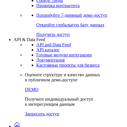
Сохраненные запросы
Виджеты акций и облигаций
Чат
Сбондс Люди
Проверка контрагента
Попробуйте
7-дневный
демо-доступ
Откройте глобальную базу данных
Получить доступ
API & Data Feed
API and Data Feed
API каталог
Готовые модули интеграции
Документация
Кастомные проекты для бизнеса
Оцените структуру и качество данных
в публичном демо-доступе
DEMO
Получите индивидуальный доступ
к интересующим данным