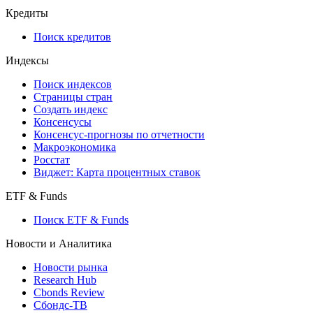
API and Data Feed
710-П
API каталог
Кредиты
Поиск кредитов
Индексы
Поиск индексов
Страницы стран
Создать индекс
Консенсусы
Консенсус-прогнозы по отчетности
Макроэкономика
Росстат
Виджет: Карта процентных ставок
ETF & Funds
Поиск ETF & Funds
Новости и Аналитика