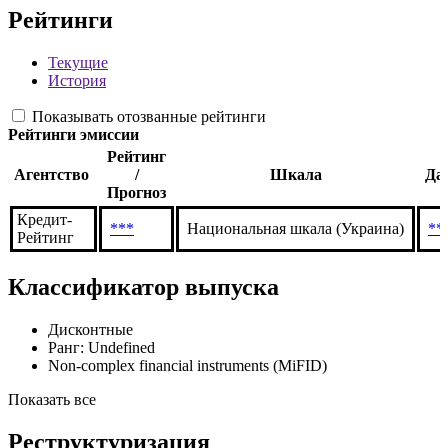
***
Тип ценной бумаги по ЦБ РФ
***
Рейтинги
Текущие
История
Показывать отозванные рейтинги
Рейтинги эмиссии
Рейтинг
Агентство
/
Шкала
Да
Прогноз
Кредит-
***
Национальная шкала (Украина)
**
Рейтинг
Классификатор выпуска
Дисконтные
Ранг: Undefined
Non-complex financial instruments (MiFID)