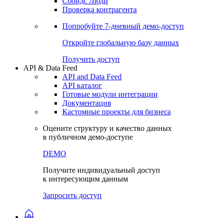
Сохраненные запросы
Виджеты акций и облигаций
Чат
Сбондс Люди
Проверка контрагента
Попробуйте
7-дневный
демо-доступ
Откройте глобальную базу данных
Получить доступ
API & Data Feed
API and Data Feed
API каталог
Готовые модули интеграции
Документация
Кастомные проекты для бизнеса
Оцените структуру и качество данных
в публичном демо-доступе
DEMO
Получите индивидуальный доступ
к интересующим данным