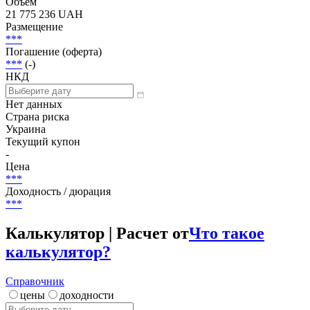
***
Статус
Погашена
Объем
21 775 236 UAH
Размещение
***
Погашение (оферта)
***
(-)
НКД
Нет данных
Страна риска
Украина
Текущий купон
-
Цена
***
Доходность / дюрация
***
Калькулятор | Расчет от
Что такое
калькулятор?