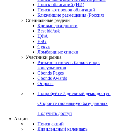
Облигации
Поиски
Поиск облигаций & Карты рынка
Поиск облигаций (ИИ)
Поиск котировок облигаций
Ближайшие размещения (Россия)
Специальные разделы
Кривые доходности
Best bid/ask
ЦФА
ESG
Сукук
Ломбардные списки
Участники рынка
Рэнкинги инвест. банков и юр.
консультантов
Cbonds Pages
Cbonds Awards
Опросы
Попробуйте
7-дневный
демо-доступ
Откройте глобальную базу данных