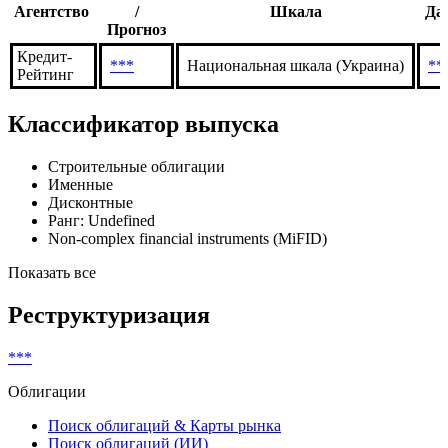
Показывать отозванные рейтинги
Рейтинги эмиссии
Рейтинг
Агентство
/
Шкала
Да
Прогноз
Кредит-
***
Национальная шкала (Украина)
**
Рейтинг
Классификатор выпуска
Строительные облигации
Именные
Дисконтные
Ранг: Undefined
Non-complex financial instruments (MiFID)
Показать все
Реструктуризация
***