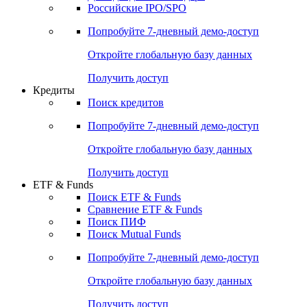
Получить доступ
Акции
Поиск акций
Дивидендный календарь
Российские IPO/SPO
Попробуйте
7-дневный
демо-доступ
Откройте глобальную базу данных
Получить доступ
Кредиты
Поиск кредитов
Попробуйте
7-дневный
демо-доступ
Откройте глобальную базу данных
Получить доступ
ETF & Funds
Поиск ETF & Funds
Сравнение ETF & Funds
Поиск ПИФ
Поиск Mutual Funds
Попробуйте
7-дневный
демо-доступ