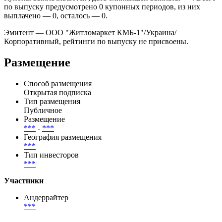
на уровне ***% годовых и фиксируется по графику купонных
периодов.
Купоны выплачиваются , дата ближайшей выплаты — . Всего
по выпуску предусмотрено 0 купонных периодов, из них
выплачено — 0, осталось — 0.
Эмитент — ООО "Житломаркет КМБ-1"/Украина/
Корпоративный, рейтинги по выпуску не присвоены.
Размещение
Способ размещения
Открытая подписка
Тип размещения
Публичное
Размещение
***
-
***
География размещения
***
Тип инвесторов
***
Участники