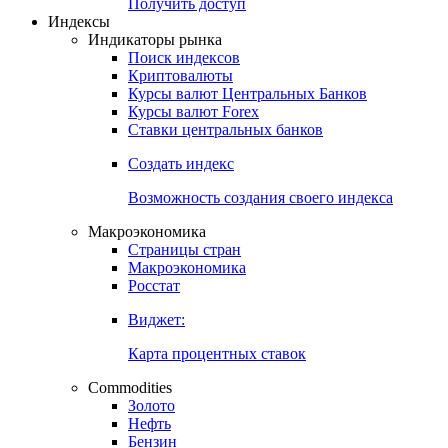
Попробуйте
7-дневный
демо-доступ
Откройте глобальную базу данных
Получить доступ
Индексы
Индикаторы рынка
Поиск индексов
Криптовалюты
Курсы валют Центральных Банков
Курсы валют Forex
Ставки центральных банков
Создать индекс
Возможность создания своего индекса
Макроэкономика
Страницы стран
Макроэкономика
Росстат
Виджет:
Карта процентных ставок