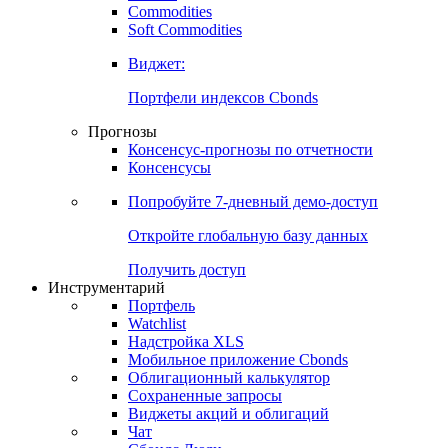
Commodities
Золото
Нефть
Бензин
Commodities
Soft Commodities
Виджет:
Портфели индексов Cbonds
Прогнозы
Консенсус-прогнозы по отчетности
Консенсусы
Попробуйте
7-дневный
демо-доступ
Откройте глобальную базу данных
Получить доступ
Инструментарий
Портфель
Watchlist
Надстройка XLS
Мобильное приложение Cbonds
Облигационный калькулятор