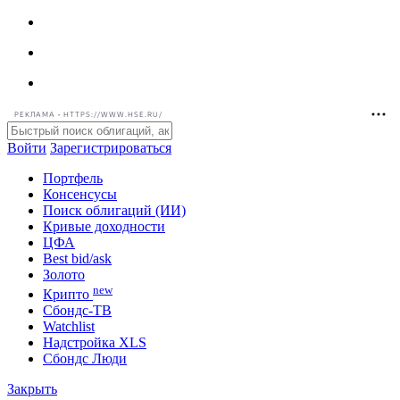
РЕКЛАМА • HTTPS://WWW.HSE.RU/
Войти
Зарегистрироваться
Портфель
Консенсусы
Поиск облигаций (ИИ)
Кривые доходности
ЦФА
Best bid/ask
Золото
new
Крипто
Сбондс-ТВ
Watchlist