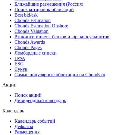
Облигации
Поиск облигаций & Карты рынка
Поиск облигаций (ИИ)
Ближайшие размещения (Россия)
Поиск котировок облигаций
Best bid/ask
Cbonds Estimation
Cbonds Estimation Onshore
Cbonds Valuation
Рэнкинги инвест. банков и юр. консультантов
Cbonds Awards
Cbonds Pages
Ломбардные списки
ЦФА
ESG
Сукук
Самые популярные облигации на Cbonds.ru
Акции
Поиск акций
Дивидендный календарь
Календарь