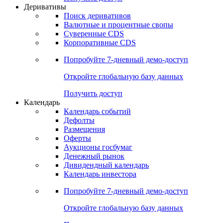
Откройте глобальную базу данных
Получить доступ
Деривативы
Поиск деривативов
Валютные и процентные свопы
Суверенные CDS
Корпоративные CDS
Попробуйте
7-дневный
демо-доступ
Откройте глобальную базу данных
Получить доступ
Календарь
Календарь событий
Дефолты
Размещения
Оферты
Аукционы госбумаг
Денежный рынок
Дивидендный календарь
Календарь инвестора