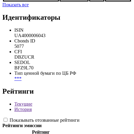
Житломаркет КМБ-1, 1-F
***
***
Погашена
Житломаркет КМБ-1, 1-
***
***
Погашена
H
Показать все
Идентификаторы
ISIN
UA4000006043
Cbonds ID
5077
CFI
DBZUCR
SEDOL
BFZ9L70
Тип ценной бумаги по ЦБ РФ
***
Рейтинги
Текущие
История