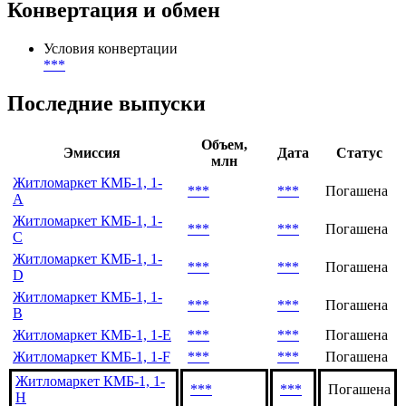
Андеррайтер
***
Конвертация и обмен
Условия конвертации
***
Последние выпуски
Объем,
Эмиссия
Дата
Статус
млн
Житломаркет КМБ-1, 1-
***
***
Погашена
A
Житломаркет КМБ-1, 1-
***
***
Погашена
С
Житломаркет КМБ-1, 1-
***
***
Погашена
D
Житломаркет КМБ-1, 1-
***
***
Погашена
В
Житломаркет КМБ-1, 1-Е
***
***
Погашена