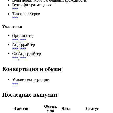
по купону
Размещение
***
-
***
Цена первичного размещения (доходность)
География размещения
***
Тип инвесторов
***
Участники
Организатор
***
,
***
Андеррайтер
***
,
***
Со-Андеррайтер
***
,
***
Конвертация и обмен
Условия конвертации
***
Последние выпуски