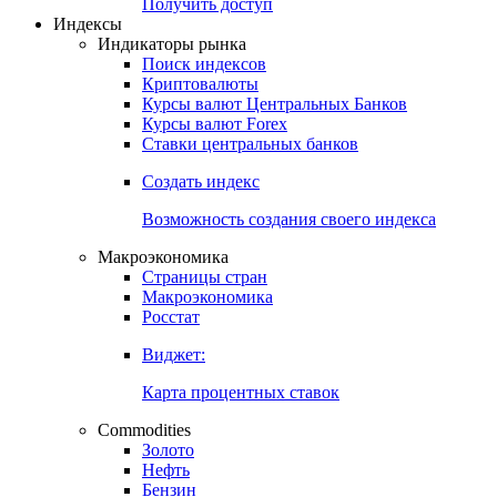
Попробуйте
7-дневный
демо-доступ
Откройте глобальную базу данных
Получить доступ
Индексы
Индикаторы рынка
Поиск индексов
Криптовалюты
Курсы валют Центральных Банков
Курсы валют Forex
Ставки центральных банков
Создать индекс
Возможность создания своего индекса
Макроэкономика
Страницы стран
Макроэкономика
Росстат
Виджет:
Карта процентных ставок