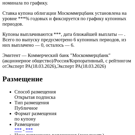
Дата размещения — *** эмиссия прошла на внебиржевом
рынке в формате *** через ***. Погашение запланировано на
*** и предусмотрено условиями выпуска без амортизации
номинала по графику.
Ставка купона облигации Москоммерцбанк установлена на
уровне ***% годовых и фиксируется по графику купонных
периодов.
Купоны выплачиваются ***, дата ближайшей выплаты — .
Всего по выпуску предусмотрено 6 купонных периодов, из
них выплачено — 0, осталось — 6.
Эмитент — Коммерческий банк "Москоммерцбанк"
(акционерное общество)/Россия/Корпоративный, с рейтингом
отЭксперт РА(18.03.2026),Эксперт РА(18.03.2026)
Размещение
Способ размещения
Открытая подписка
Тип размещения
Публичное
Формат размещения