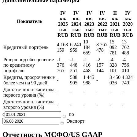
денежных средств и их
-
-
-
-
575
039
эквивалентов
672
789
Дополнительные параметры
IV
IV
IV
IV
II
IV
кв.
кв.
кв.
кв.
кв.
кв.
Показатель
2025
2024
2023
2022
2021
2020
тыс
тыс
тыс
тыс
тыс
тыс
RUB
RUB
RUB
RUB
RUB
RUB
10
15
13
4 168
6 240
8 765
Кредитный портфель
184
092
762
159
959
478
659
781
488
Резерв под обесценение
-1
-1
-1
-2
-4
-4
по кредитному
376
448
416
157
328
756
портфелю
765
251
468
144
101
010
Кредиты, просроченные
588
1 445
3 450
4 324
-
-
более чем на 90 дней
905
988
036
749
Достаточность капитала
-
-
-
-
-
-
первого уровня (%)
Достаточность капитала
-
-
-
-
-
-
второго уровня (%)
с
по