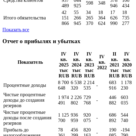
Активы
256
225
980
611
328
271
796
034
414
436
511
869
39
31
9
9
8 295
8 162
Средства клиентов
937
044
378
106
598
348
489
925
946
434
42
55
34
18
17
18
Итого обязательства
151
266
265
364
626
735
866
945
370
624
990
277
Показать все
Отчет о прибылях и убытках
IV
IV
IV
II
IV
IV
кв.
кв.
кв.
кв.
кв.
Показатель
кв.
2025
2024
2023
2021
2020
2022
тыс
тыс
тыс
тыс
тыс
RUB
RUB
RUB
RUB
RUB
8 700
6 538
2 214
683
1 178
Процентные доходы
-
648
320
535
916
230
Чистые процентные
1 974
2 226
729
446
603
доходы до создания
-
491
802
768
882
035
резервов
Чистые процентные
1 125
936
920
686
544