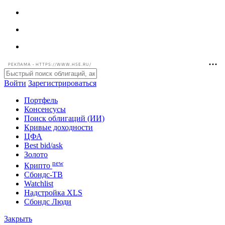
РЕКЛАМА • HTTPS://WWW.HSE.RU/
Войти
Зарегистрироваться
Портфель
Консенсусы
Поиск облигаций (ИИ)
Кривые доходности
ЦФА
Best bid/ask
Золото
new
Крипто
Сбондс-ТВ
Watchlist