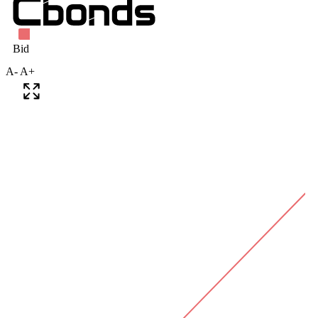
A-
A+