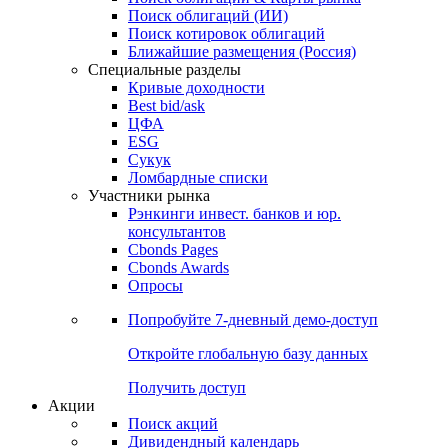
Облигации
Поиски
Поиск облигаций & Карты рынка
Поиск облигаций (ИИ)
Поиск котировок облигаций
Ближайшие размещения (Россия)
Специальные разделы
Кривые доходности
Best bid/ask
ЦФА
ESG
Сукук
Ломбардные списки
Участники рынка
Рэнкинги инвест. банков и юр.
консультантов
Cbonds Pages
Cbonds Awards
Опросы
Попробуйте
7-дневный
демо-доступ
Откройте глобальную базу данных