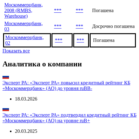
Объем,
Эмиссия
Дата
Статус
млн
Москоммерцбанк,
2008 (RMBS,
***
***
Погашена
Warehouse)
Москоммерцбанк,
***
***
Досрочно погашена
03
Москоммерцбанк,
***
***
Погашена
02
Показать все
Аналитика о компании
Эксперт РА: «Эксперт РА» повысил кредитный рейтинг КБ
«Москоммерцбанк» (АО) до уровня ruBB-
18.03.2026
Эксперт РА: «Эксперт РА» подтвердил кредитный рейтинг КБ