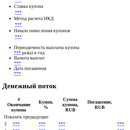
Параметры денежного потока
Базовая ставка
***
Ставка купона
***
Метод расчета НКД
***
Начало начисления купонов
***
Периодичность выплаты купона
***
раз(а) в год
Валюта выплат
***
Дата погашения
***
Денежный поток
#
Сумма
Купон,
Погашение,
Окончание
купона,
%
RUB
купона
RUB