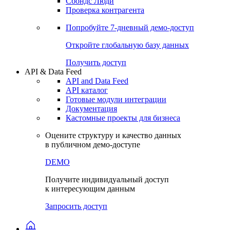
Сохраненные запросы
Виджеты акций и облигаций
Чат
Сбондс Люди
Проверка контрагента
Попробуйте
7-дневный
демо-доступ
Откройте глобальную базу данных
Получить доступ
API & Data Feed
API and Data Feed
API каталог
Готовые модули интеграции
Документация
Кастомные проекты для бизнеса
Оцените структуру и качество данных
в публичном демо-доступе
DEMO
Получите индивидуальный доступ
к интересующим данным