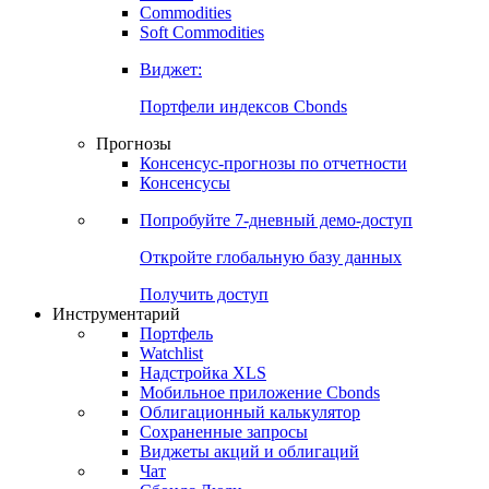
Commodities
Золото
Нефть
Бензин
Commodities
Soft Commodities
Виджет:
Портфели индексов Cbonds
Прогнозы
Консенсус-прогнозы по отчетности
Консенсусы
Попробуйте
7-дневный
демо-доступ
Откройте глобальную базу данных
Получить доступ
Инструментарий
Портфель
Watchlist
Надстройка XLS
Мобильное приложение Cbonds
Облигационный калькулятор