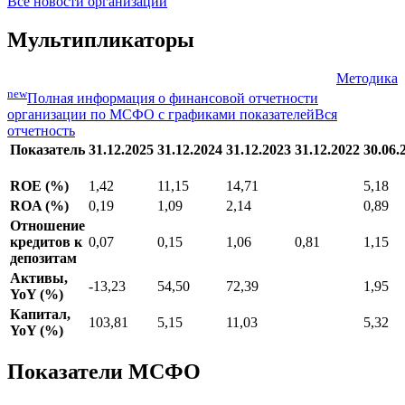
Совет директоров ООО Коммерческий банк
02.04.2007
"Москоммерцбанк" утвердил решение о выпуске
облигаций серии 03 общим объемом 5 млрд. рублей
Все новости организации
Мультипликаторы
Методика
new
Полная информация о финансовой отчетности
организации по МСФО с графиками показателей
Вся
отчетность
Показатель
31.12.2025
31.12.2024
31.12.2023
31.12.2022
30.06.
ROE (%)
1,42
11,15
14,71
5,18
ROA (%)
0,19
1,09
2,14
0,89
Отношение
кредитов к
0,07
0,15
1,06
0,81
1,15
депозитам
Активы,
-13,23
54,50
72,39
1,95
YoY (%)
Капитал,
103,81
5,15
11,03
5,32
YoY (%)