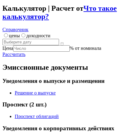
***
Гаранты / поручители / оференты
Поручитель
Истерн Стар
Калькулятор | Расчет от
Что такое
калькулятор?
Справочник
цены
доходности
Цена
% от номинала
Рассчитать
Эмиссионные документы
Уведомления о выпуске и размещении
Решение о выпуске
Проспект
(2 шт.)