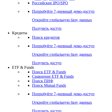
Получить доступ
Акции
Поиск акций
Дивидендный календарь
Российские IPO/SPO
Попробуйте
7-дневный
демо-доступ
Откройте глобальную базу данных
Получить доступ
Кредиты
Поиск кредитов
Попробуйте
7-дневный
демо-доступ
Откройте глобальную базу данных
Получить доступ
ETF & Funds
Поиск ETF & Funds
Сравнение ETF & Funds
Поиск ПИФ
Поиск Mutual Funds
Попробуйте
7-дневный
демо-доступ