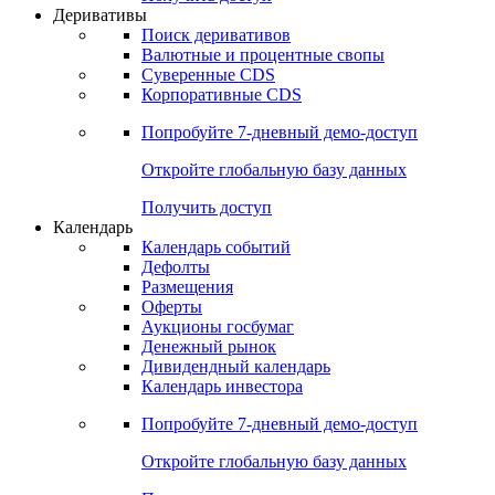
Откройте глобальную базу данных
Получить доступ
Деривативы
Поиск деривативов
Валютные и процентные свопы
Суверенные CDS
Корпоративные CDS
Попробуйте
7-дневный
демо-доступ
Откройте глобальную базу данных
Получить доступ
Календарь
Календарь событий
Дефолты
Размещения
Оферты
Аукционы госбумаг
Денежный рынок
Дивидендный календарь
Календарь инвестора