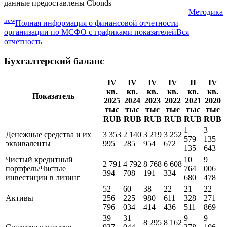
Показатели МСФО
данные предоставлены Cbonds
Методика
new
Полная информация о финансовой отчетности
организации по МСФО с графиками показателей
Вся
отчетность
Бухгалтерский баланс
IV
IV
IV
IV
II
IV
кв.
кв.
кв.
кв.
кв.
кв.
Показатель
2025
2024
2023
2022
2021
2020
тыс
тыс
тыс
тыс
тыс
тыс
RUB
RUB
RUB
RUB
RUB
RUB
1
3
Денежные средства и их
3 353
2 140
3 219
3 252
579
135
эквиваленты
995
285
954
672
135
643
Чистый кредитный
10
9
2 791
4 792
8 768
6 608
портфель/Чистые
764
006
394
708
191
334
инвестиции в лизинг
680
478
52
60
38
22
21
22