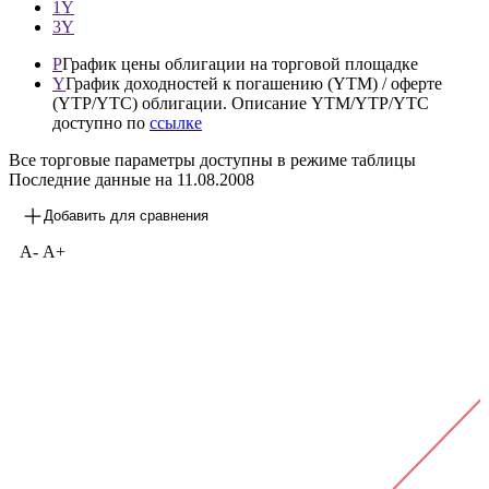
1М
3М
1Y
3Y
P
График цены облигации на торговой площадке
Y
График доходностей к погашению (YTM) / оферте
(YTP/YTC) облигации. Описание YTM/YTP/YTC
доступно по
ссылке
Все торговые параметры доступны в режиме таблицы
Последние данные на
11.08.2008
Добавить для сравнения