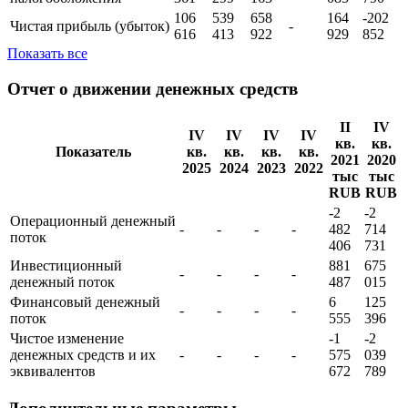
доходы поcле создания
-
700
959
075
892
740
резервов
Прибыль до
78
456
820
190
-194
-
налогообложения
361
299
163
085
790
106
539
658
164
-202
Чистая прибыль (убыток)
-
616
413
922
929
852
Показать все
Отчет о движении денежных средств
II
IV
IV
IV
IV
IV
кв.
кв.
Показатель
кв.
кв.
кв.
кв.
2021
2020
2025
2024
2023
2022
тыс
тыс
RUB
RUB
-2
-2
Операционный денежный
-
-
-
-
482
714
поток
406
731
Инвестиционный
881
675
-
-
-
-
денежный поток
487
015
Финансовый денежный
6
125
-
-
-
-
поток
555
396
Чистое изменение
-1
-2