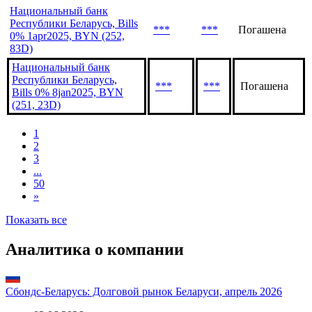
Национальный банк
Республики Беларусь, Bills
***
***
Погашена
0% 1jul2025, BYN (253,
91D)
Национальный банк
Республики Беларусь, Bills
***
***
Погашена
0% 1apr2025, BYN (252,
83D)
Национальный банк
Республики Беларусь,
***
***
Погашена
Bills 0% 8jan2025, BYN
(251, 23D)
1
2
3
...
50
»
Показать все
Аналитика о компании