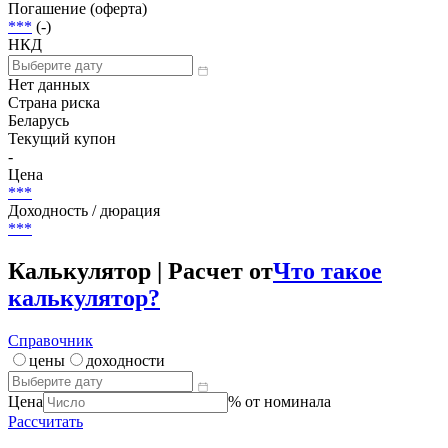
Объем
100 000 000 000 BYR
Размещение
***
Погашение (оферта)
***
(-)
НКД
Нет данных
Страна риска
Беларусь
Текущий купон
-
Цена
***
Доходность / дюрация
***
Калькулятор | Расчет от
Что такое
калькулятор?
Справочник
цены
доходности