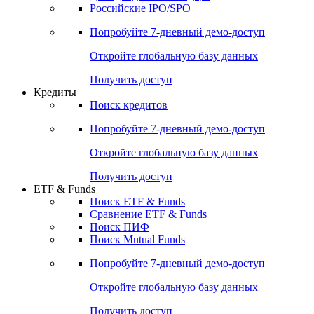
Получить доступ
Акции
Поиск акций
Дивидендный календарь
Российские IPO/SPO
Попробуйте
7-дневный
демо-доступ
Откройте глобальную базу данных
Получить доступ
Кредиты
Поиск кредитов
Попробуйте
7-дневный
демо-доступ
Откройте глобальную базу данных
Получить доступ
ETF & Funds
Поиск ETF & Funds
Сравнение ETF & Funds
Поиск ПИФ
Поиск Mutual Funds
Попробуйте
7-дневный
демо-доступ