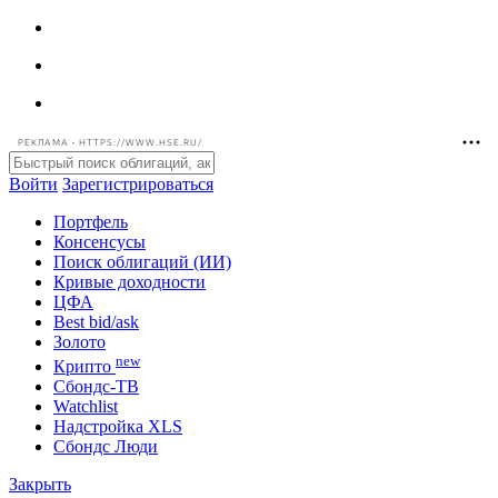
РЕКЛАМА • HTTPS://WWW.HSE.RU/
Войти
Зарегистрироваться
Портфель
Консенсусы
Поиск облигаций (ИИ)
Кривые доходности
ЦФА
Best bid/ask
Золото
new
Крипто
Сбондс-ТВ
Watchlist