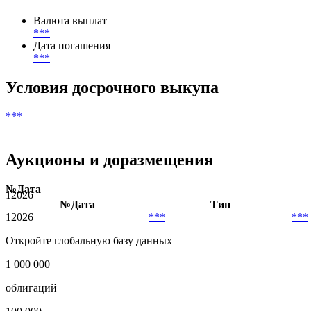
***
Начало начисления купонов
***
Валюта выплат
***
Дата погашения
***
Условия досрочного выкупа
***
Аукционы и доразмещения
№
Дата
1
2026
№
Дата
Тип
1
2026
***
***
Откройте глобальную базу данных