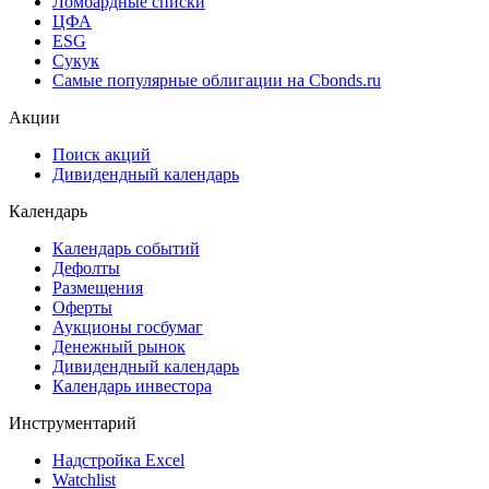
Рэнкинги инвест. банков и юр. консультантов
Cbonds Awards
Cbonds Pages
Ломбардные списки
ЦФА
ESG
Сукук
Самые популярные облигации на Cbonds.ru
Акции
Поиск акций
Дивидендный календарь
Календарь
Календарь событий
Дефолты
Размещения
Оферты
Аукционы госбумаг
Денежный рынок
Дивидендный календарь
Календарь инвестора