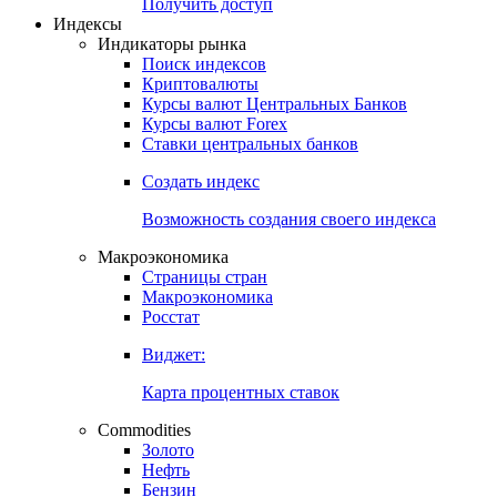
Попробуйте
7-дневный
демо-доступ
Откройте глобальную базу данных
Получить доступ
Индексы
Индикаторы рынка
Поиск индексов
Криптовалюты
Курсы валют Центральных Банков
Курсы валют Forex
Ставки центральных банков
Создать индекс
Возможность создания своего индекса
Макроэкономика
Страницы стран
Макроэкономика
Росстат
Виджет:
Карта процентных ставок