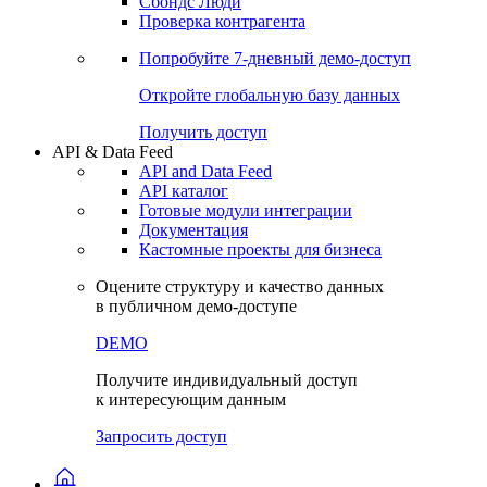
Сохраненные запросы
Виджеты акций и облигаций
Чат
Сбондс Люди
Проверка контрагента
Попробуйте
7-дневный
демо-доступ
Откройте глобальную базу данных
Получить доступ
API & Data Feed
API and Data Feed
API каталог
Готовые модули интеграции
Документация
Кастомные проекты для бизнеса
Оцените структуру и качество данных
в публичном демо-доступе
DEMO
Получите индивидуальный доступ
к интересующим данным