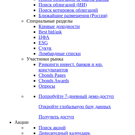
Облигации
Поиски
Поиск облигаций & Карты рынка
Поиск облигаций (ИИ)
Поиск котировок облигаций
Ближайшие размещения (Россия)
Специальные разделы
Кривые доходности
Best bid/ask
ЦФА
ESG
Сукук
Ломбардные списки
Участники рынка
Рэнкинги инвест. банков и юр.
консультантов
Cbonds Pages
Cbonds Awards
Опросы
Попробуйте
7-дневный
демо-доступ
Откройте глобальную базу данных