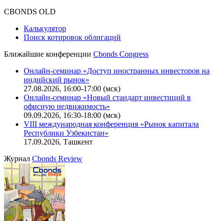
Оферта для физических лиц
|
Скачать в pdf
Оферта для юридических лиц
|
Скачать в pdf
Политика обработки персональных данных (pdf)
IT-аккредитация
CBONDS OLD
Калькулятор
Поиск котировок облигаций
Ближайшие конференции
Cbonds Congress
Онлайн-семинар «Доступ иностранных инвесторов на
индийский рынок»
27.08.2026, 16:00-17:00 (мск)
Онлайн-семинар «Новый стандарт инвестиций в
офисную недвижимость»
09.09.2026, 16:30-18:00 (мск)
VIII международная конференция «Рынок капитала
Республики Узбекистан»
17.09.2026, Ташкент
Журнал
Cbonds Review