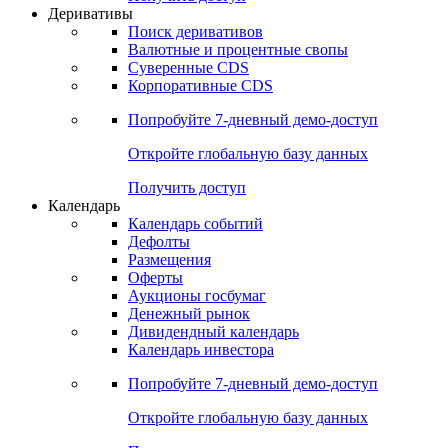
Откройте глобальную базу данных
Получить доступ
Деривативы
Поиск деривативов
Валютные и процентные свопы
Суверенные CDS
Корпоративные CDS
Попробуйте
7-дневный
демо-доступ
Откройте глобальную базу данных
Получить доступ
Календарь
Календарь событий
Дефолты
Размещения
Оферты
Аукционы госбумаг
Денежный рынок
Дивидендный календарь
Календарь инвестора