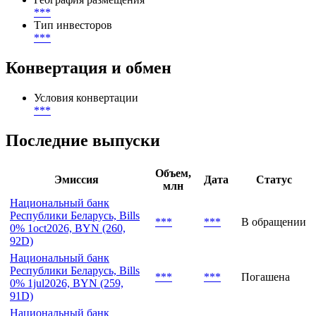
***
-
***
Цена первичного размещения (доходность)
(
***
%)
География размещения
***
Тип инвесторов
***
Конвертация и обмен
Условия конвертации
***
Последние выпуски
Объем,
Эмиссия
Дата
Статус
млн
Национальный банк
Республики Беларусь, Bills
***
***
В обращении
0% 1oct2026, BYN (260,
92D)
Национальный банк