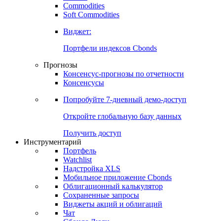
Commodities
Золото
Нефть
Бензин
Commodities
Soft Commodities
Виджет:
Портфели индексов Cbonds
Прогнозы
Консенсус-прогнозы по отчетности
Консенсусы
Попробуйте
7-дневный
демо-доступ
Откройте глобальную базу данных
Получить доступ
Инструментарий
Портфель
Watchlist
Надстройка XLS
Мобильное приложение Cbonds
Облигационный калькулятор