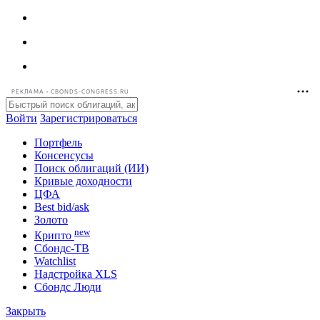
РЕКЛАМА • CBONDS-CONGRESS.RU
Войти
Зарегистрироваться
Портфель
Консенсусы
Поиск облигаций (ИИ)
Кривые доходности
ЦФА
Best bid/ask
Золото
new
Крипто
Сбондс-ТВ
Watchlist