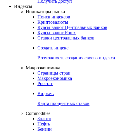
Попробуйте
7-дневный
демо-доступ
Откройте глобальную базу данных
Получить доступ
Индексы
Индикаторы рынка
Поиск индексов
Криптовалюты
Курсы валют Центральных Банков
Курсы валют Forex
Ставки центральных банков
Создать индекс
Возможность создания своего индекса
Макроэкономика
Страницы стран
Макроэкономика
Росстат
Виджет:
Карта процентных ставок