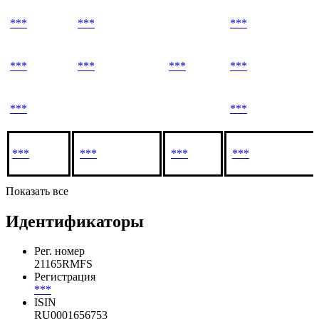
Доля
Доля в
Связанное
Подтверждающи
обыкновенных
уставном
лицо
документы
акций
капитале
***
***
***
***
***
***
***
***
***
***
***
***
***
Показать все
Идентификаторы
Рег. номер
21165RMFS