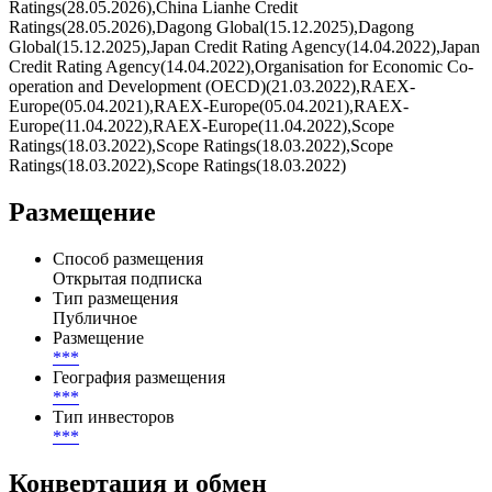
Россия/Государственный, с рейтингом
отАКРА(09.04.2025),АКРА(09.04.2025),АКРА(09.04.2025),АКРА
Pengyuan(10.08.2026),China Chengxin International Credit Rating
(CCXI) (19.05.2025),China Lianhe Credit
Ratings(28.05.2026),China Lianhe Credit
Ratings(28.05.2026),Dagong Global(15.12.2025),Dagong
Global(15.12.2025),Japan Credit Rating Agency(14.04.2022),Japan
Credit Rating Agency(14.04.2022),Organisation for Economic Co-
operation and Development (OECD)(21.03.2022),RAEX-
Europe(05.04.2021),RAEX-Europe(05.04.2021),RAEX-
Europe(11.04.2022),RAEX-Europe(11.04.2022),Scope
Ratings(18.03.2022),Scope Ratings(18.03.2022),Scope
Ratings(18.03.2022),Scope Ratings(18.03.2022)
Размещение
Способ размещения
Открытая подписка
Тип размещения
Публичное
Размещение
***
География размещения
***
Тип инвесторов