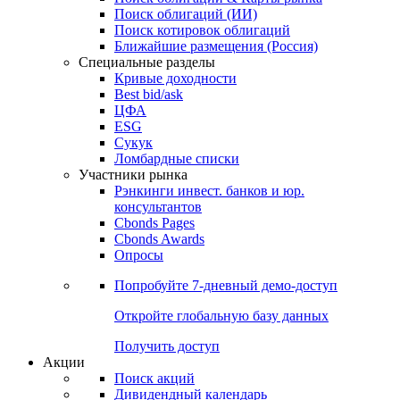
Облигации
Поиски
Поиск облигаций & Карты рынка
Поиск облигаций (ИИ)
Поиск котировок облигаций
Ближайшие размещения (Россия)
Специальные разделы
Кривые доходности
Best bid/ask
ЦФА
ESG
Сукук
Ломбардные списки
Участники рынка
Рэнкинги инвест. банков и юр.
консультантов
Cbonds Pages
Cbonds Awards
Опросы
Попробуйте
7-дневный
демо-доступ
Откройте глобальную базу данных