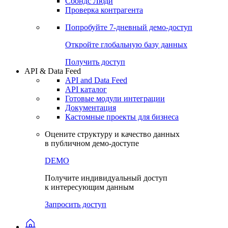
Сохраненные запросы
Виджеты акций и облигаций
Чат
Сбондс Люди
Проверка контрагента
Попробуйте
7-дневный
демо-доступ
Откройте глобальную базу данных
Получить доступ
API & Data Feed
API and Data Feed
API каталог
Готовые модули интеграции
Документация
Кастомные проекты для бизнеса
Оцените структуру и качество данных
в публичном демо-доступе
DEMO
Получите индивидуальный доступ
к интересующим данным