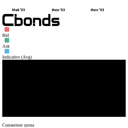
Май '03
Июн '03
Июл '03
Bid
Ask
Indicative (Avg)
Объем торгов