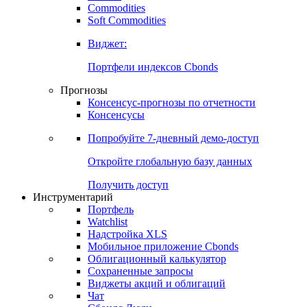
Commodities
Золото
Нефть
Бензин
Commodities
Soft Commodities
Виджет:
Портфели индексов Cbonds
Прогнозы
Консенсус-прогнозы по отчетности
Консенсусы
Попробуйте
7-дневный
демо-доступ
Откройте глобальную базу данных
Получить доступ
Инструментарий
Портфель
Watchlist
Надстройка XLS
Мобильное приложение Cbonds
Облигационный калькулятор