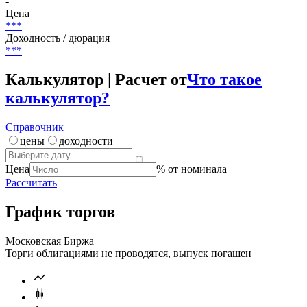
Страна риска
Россия
Текущий купон
-
Цена
***
Доходность / дюрация
***
Калькулятор | Расчет от
Что такое
калькулятор?
Справочник
цены
доходности
Цена
% от номинала
Рассчитать
График торгов
Московская Биржа
Торги облигациями не проводятся, выпуск погашен