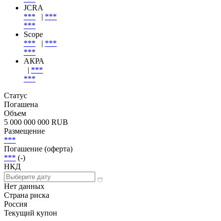
Dagong Global
***
|
***
***
JCRA
***
|
***
***
Scope
***
|
***
***
АКРА
|
***
***
Статус
Погашена
Объем
5 000 000 000 RUB
Размещение
***
Погашение (оферта)
***
(-)
НКД
Нет данных