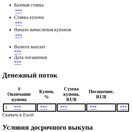
***
Параметры денежного потока
Базовая ставка
***
Ставка купона
***
Начало начисления купонов
***
Валюта выплат
***
Дата погашения
***
Денежный поток
#
Сумма
Купон,
Погашение,
Окончание
купона,
%
RUB
купона
RUB
1
***
***
***
***
***