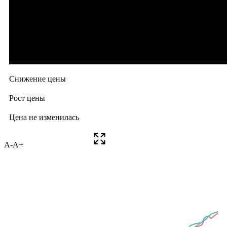
A-
A+