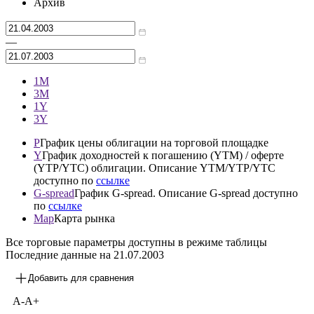
Архив
—
1М
3М
1Y
3Y
P
График цены облигации на торговой площадке
Y
График доходностей к погашению (YTM) / оферте
(YTP/YTC) облигации. Описание YTM/YTP/YTC
доступно по
ссылке
G-spread
График G-spread. Описание G-spread доступно
по
ссылке
Map
Карта рынка
Все торговые параметры доступны в режиме таблицы
Последние данные на
21.07.2003