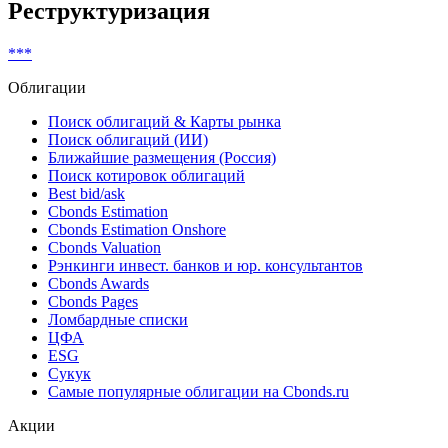
Non-complex financial instruments (MiFID)
Показать все
Реструктуризация
***
Облигации
Поиск облигаций & Карты рынка
Поиск облигаций (ИИ)
Ближайшие размещения (Россия)
Поиск котировок облигаций
Best bid/ask
Cbonds Estimation
Cbonds Estimation Onshore
Cbonds Valuation
Рэнкинги инвест. банков и юр. консультантов
Cbonds Awards
Cbonds Pages
Ломбардные списки
ЦФА
ESG
Сукук