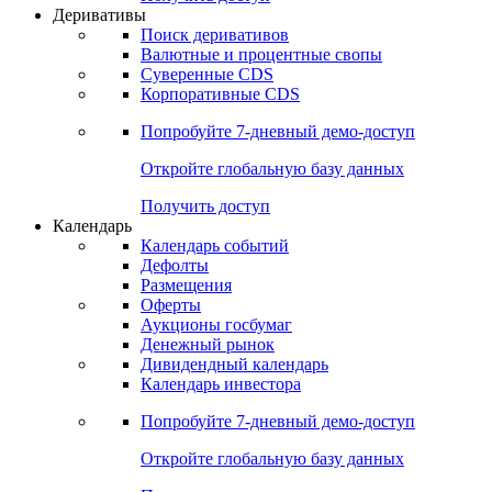
Откройте глобальную базу данных
Получить доступ
Деривативы
Поиск деривативов
Валютные и процентные свопы
Суверенные CDS
Корпоративные CDS
Попробуйте
7-дневный
демо-доступ
Откройте глобальную базу данных
Получить доступ
Календарь
Календарь событий
Дефолты
Размещения
Оферты
Аукционы госбумаг
Денежный рынок
Дивидендный календарь
Календарь инвестора