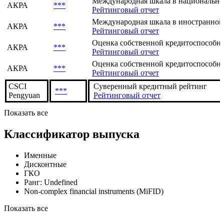
Рейтинг
Агентство
/
Шкала
Прогноз
Международная шкала в национально
АКРА
***
Рейтинговый отчет
Международная шкала в иностранной
АКРА
***
Рейтинговый отчет
Оценка собственной кредитоспособнос
АКРА
***
Рейтинговый отчет
Оценка собственной кредитоспособнос
АКРА
***
Рейтинговый отчет
CSCI
Суверенный кредитный рейтинг
***
Pengyuan
Рейтинговый отчет
Показать все
Классификатор выпуска
Именные
Дисконтные
ГКО
Ранг: Undefined