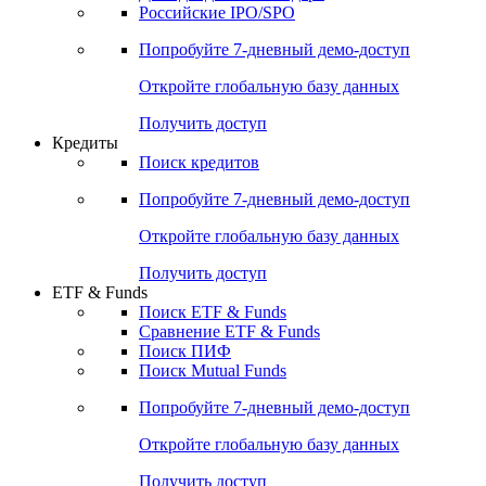
Получить доступ
Акции
Поиск акций
Дивидендный календарь
Российские IPO/SPO
Попробуйте
7-дневный
демо-доступ
Откройте глобальную базу данных
Получить доступ
Кредиты
Поиск кредитов
Попробуйте
7-дневный
демо-доступ
Откройте глобальную базу данных
Получить доступ
ETF & Funds
Поиск ETF & Funds
Сравнение ETF & Funds
Поиск ПИФ
Поиск Mutual Funds
Попробуйте
7-дневный
демо-доступ