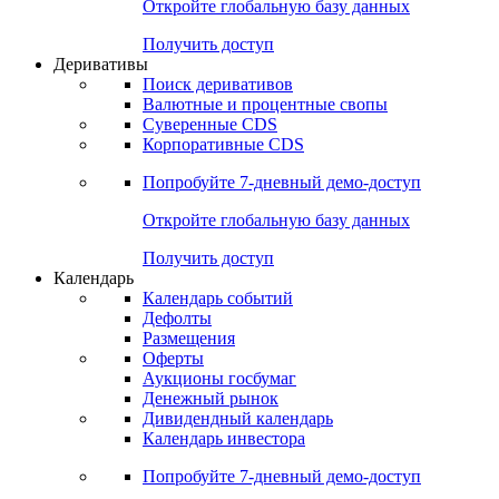
Откройте глобальную базу данных
Получить доступ
Деривативы
Поиск деривативов
Валютные и процентные свопы
Суверенные CDS
Корпоративные CDS
Попробуйте
7-дневный
демо-доступ
Откройте глобальную базу данных
Получить доступ
Календарь
Календарь событий
Дефолты
Размещения
Оферты
Аукционы госбумаг
Денежный рынок
Дивидендный календарь
Календарь инвестора
Попробуйте
7-дневный
демо-доступ