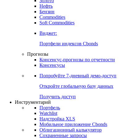
Золото
Нефть
Бензин
Commodities
Soft Commodities
Виджет:
Портфели индексов Cbonds
Прогнозы
Консенсус-прогнозы по отчетности
Консенсусы
Попробуйте
7-дневный
демо-доступ
Откройте глобальную базу данных
Получить доступ
Инструментарий
Портфель
Watchlist
Надстройка XLS
Мобильное приложение Cbonds
Облигационный калькулятор
Сохраненные запросы