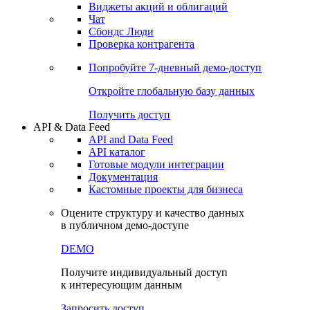
Виджеты акций и облигаций
Чат
Сбондс Люди
Проверка контрагента
Попробуйте
7-дневный
демо-доступ
Откройте глобальную базу данных
Получить доступ
API & Data Feed
API and Data Feed
API каталог
Готовые модули интеграции
Документация
Кастомные проекты для бизнеса
Оцените структуру и качество данных
в публичном демо-доступе
DEMO
Получите индивидуальный доступ
к интересующим данным
Запросить доступ