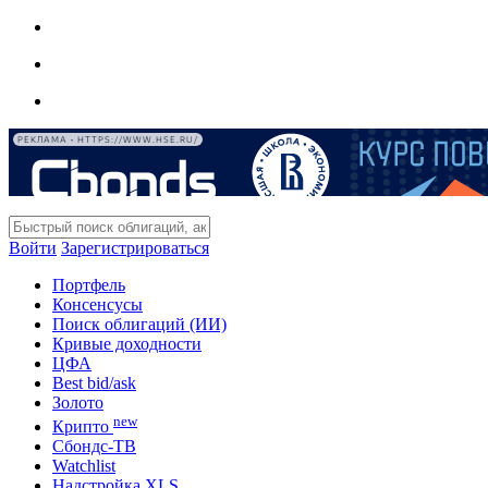
РЕКЛАМА • HTTPS://WWW.HSE.RU/
Войти
Зарегистрироваться
Портфель
Консенсусы
Поиск облигаций (ИИ)
Кривые доходности
ЦФА
Best bid/ask
Золото
new
Крипто
Сбондс-ТВ
Watchlist
Надстройка XLS