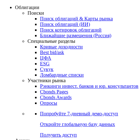
Облигации
Поиски
Поиск облигаций & Карты рынка
Поиск облигаций (ИИ)
Поиск котировок облигаций
Ближайшие размещения (Россия)
Специальные разделы
Кривые доходности
Best bid/ask
ЦФА
ESG
Сукук
Ломбардные списки
Участники рынка
Рэнкинги инвест. банков и юр. консультантов
Cbonds Pages
Cbonds Awards
Опросы
Попробуйте
7-дневный
демо-доступ
Откройте глобальную базу данных
Получить доступ