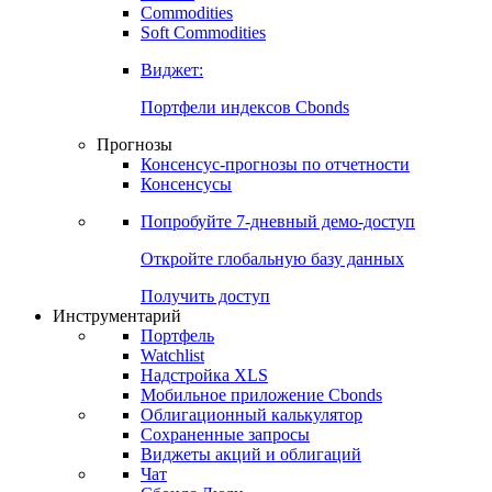
Commodities
Золото
Нефть
Бензин
Commodities
Soft Commodities
Виджет:
Портфели индексов Cbonds
Прогнозы
Консенсус-прогнозы по отчетности
Консенсусы
Попробуйте
7-дневный
демо-доступ
Откройте глобальную базу данных
Получить доступ
Инструментарий
Портфель
Watchlist
Надстройка XLS
Мобильное приложение Cbonds
Облигационный калькулятор