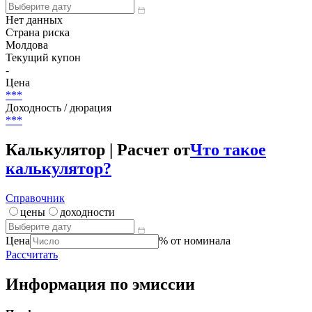
***
Погашение (оферта)
***
(-)
НКД
Нет данных
Страна риска
Молдова
Текущий купон
-
Цена
***
Доходность / дюрация
***
Калькулятор | Расчет от
Что такое
калькулятор?
Справочник
цены
доходности
Цена
% от номинала
Рассчитать