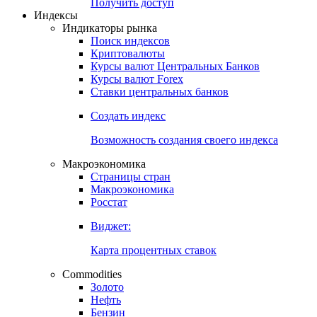
Попробуйте
7-дневный
демо-доступ
Откройте глобальную базу данных
Получить доступ
Индексы
Индикаторы рынка
Поиск индексов
Криптовалюты
Курсы валют Центральных Банков
Курсы валют Forex
Ставки центральных банков
Создать индекс
Возможность создания своего индекса
Макроэкономика
Страницы стран
Макроэкономика
Росстат
Виджет:
Карта процентных ставок