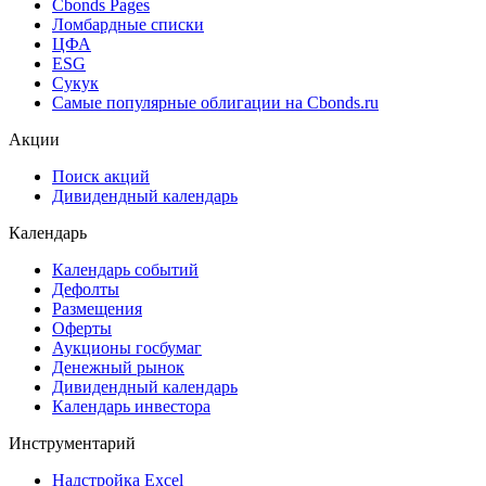
Cbonds Estimation Onshore
Cbonds Valuation
Рэнкинги инвест. банков и юр. консультантов
Cbonds Awards
Cbonds Pages
Ломбардные списки
ЦФА
ESG
Сукук
Самые популярные облигации на Cbonds.ru
Акции
Поиск акций
Дивидендный календарь
Календарь
Календарь событий
Дефолты
Размещения
Оферты
Аукционы госбумаг
Денежный рынок
Дивидендный календарь
Календарь инвестора