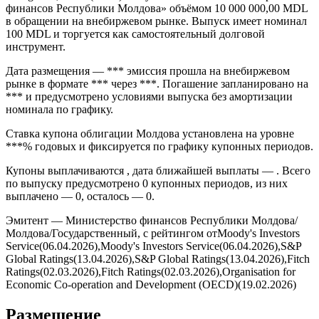
Облигации Молдова серии (ISIN , FIGI ) — Молдова, 0%
31aug2006, MDL (184D) выпуск компании «Министерство
финансов Республики Молдова» объёмом 10 000 000,00 MDL
в обращении на внебиржевом рынке. Выпуск имеет номинал
100 MDL и торгуется как самостоятельный долговой
инструмент.
Дата размещения — *** эмиссия прошла на внебиржевом
рынке в формате *** через ***. Погашение запланировано на
*** и предусмотрено условиями выпуска без амортизации
номинала по графику.
Ставка купона облигации Молдова установлена на уровне
***% годовых и фиксируется по графику купонных периодов.
Купоны выплачиваются , дата ближайшей выплаты — . Всего
по выпуску предусмотрено 0 купонных периодов, из них
выплачено — 0, осталось — 0.
Эмитент — Министерство финансов Республики Молдова/
Молдова/Государственный, с рейтингом отMoody's Investors
Service(06.04.2026),Moody's Investors Service(06.04.2026),S&P
Global Ratings(13.04.2026),S&P Global Ratings(13.04.2026),Fitch