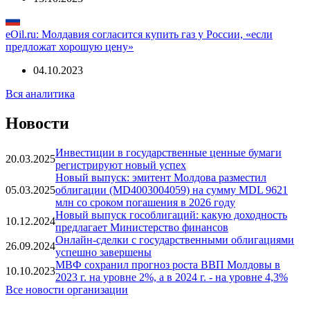
eOil.ru: ЕС выделит Молдавии €105 млн для преодоления
энергокризиса
13.10.2023
eOil.ru: Молдавия согласится купить газ у России, «если
предложат хорошую цену»
04.10.2023
Вся аналитика
Новости
Инвестиции в государственные ценные бумаги
20.03.2025
регистрируют новый успех
Новый выпуск: эмитент Молдова разместил
05.03.2025
облигации (MD4003004059) на сумму MDL 9621
млн со сроком погашения в 2026 году
Новый выпуск гособлигаций: какую доходность
10.12.2024
предлагает Министерство финансов
Онлайн-сделки с государственными облигациями
26.09.2024
успешно завершены