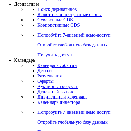
Откройте глобальную базу данных
Получить доступ
Деривативы
Поиск деривативов
Валютные и процентные свопы
Суверенные CDS
Корпоративные CDS
Попробуйте
7-дневный
демо-доступ
Откройте глобальную базу данных
Получить доступ
Календарь
Календарь событий
Дефолты
Размещения
Оферты
Аукционы госбумаг
Денежный рынок
Дивидендный календарь
Календарь инвестора