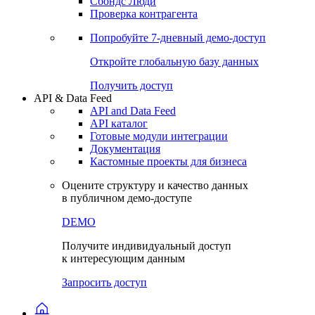
Сохраненные запросы
Виджеты акций и облигаций
Чат
Сбондс Люди
Проверка контрагента
Попробуйте
7-дневный
демо-доступ
Откройте глобальную базу данных
Получить доступ
API & Data Feed
API and Data Feed
API каталог
Готовые модули интеграции
Документация
Кастомные проекты для бизнеса
Оцените структуру и качество данных
в публичном демо-доступе
DEMO
Получите индивидуальный доступ
к интересующим данным