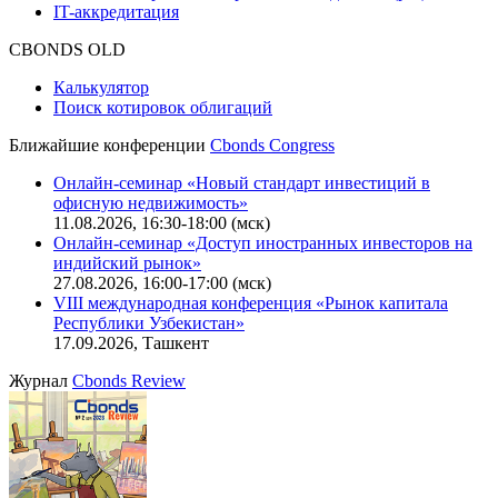
Описание процессов жизненного цикла сайта
Оферта для физических лиц
|
Скачать в pdf
Оферта для юридических лиц
|
Скачать в pdf
Политика обработки персональных данных (pdf)
IT-аккредитация
CBONDS OLD
Калькулятор
Поиск котировок облигаций
Ближайшие конференции
Cbonds Congress
Онлайн-семинар «Новый стандарт инвестиций в
офисную недвижимость»
11.08.2026, 16:30-18:00 (мск)
Онлайн-семинар «Доступ иностранных инвесторов на
индийский рынок»
27.08.2026, 16:00-17:00 (мск)
VIII международная конференция «Рынок капитала
Республики Узбекистан»
17.09.2026, Ташкент
Журнал
Cbonds Review