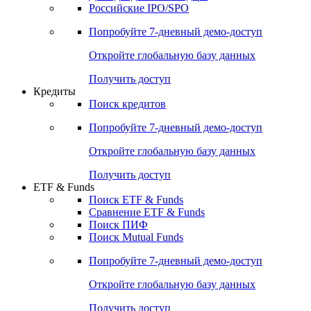
Получить доступ
Акции
Поиск акций
Дивидендный календарь
Российские IPO/SPO
Попробуйте
7-дневный
демо-доступ
Откройте глобальную базу данных
Получить доступ
Кредиты
Поиск кредитов
Попробуйте
7-дневный
демо-доступ
Откройте глобальную базу данных
Получить доступ
ETF & Funds
Поиск ETF & Funds
Сравнение ETF & Funds
Поиск ПИФ
Поиск Mutual Funds
Попробуйте
7-дневный
демо-доступ