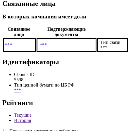
МВФ сохранил прогноз роста ВВП Молдовы в
10.10.2023
2023 г. на уровне 2%, а в 2024 г. - на уровне 4,3%
Все новости организации
Связанные лица
В которых компания имеет доли
Связанное
Подтверждающие
лицо
документы
Тип связи:
***
***
***
Идентификаторы
Cbonds ID
5598
Тип ценной бумаги по ЦБ РФ
***
Рейтинги