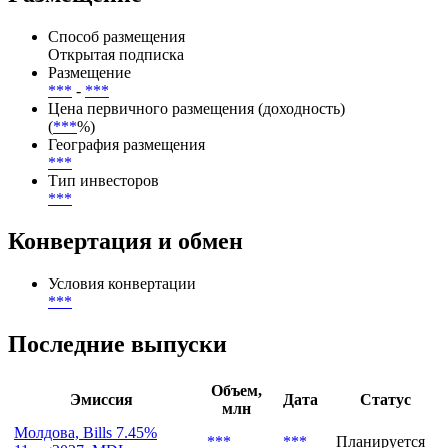
Ratings(02.03.2026),Fitch Ratings(02.03.2026),Organisation for
Economic Co-operation and Development (OECD)(19.02.2026)
Размещение
Способ размещения
Открытая подписка
Размещение
***
-
***
Цена первичного размещения (доходность)
(
***
%)
География размещения
***
Тип инвесторов
***
Конвертация и обмен
Условия конвертации
***
Последние выпуски