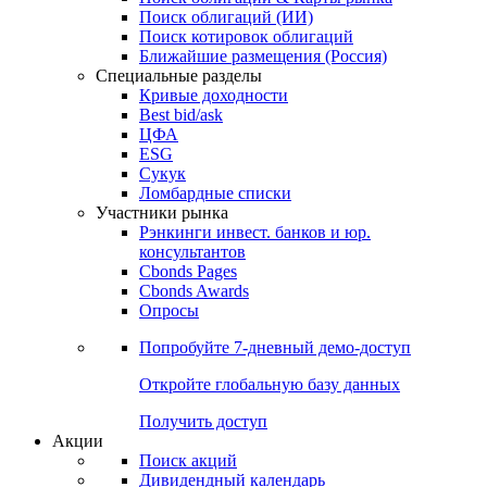
Облигации
Поиски
Поиск облигаций & Карты рынка
Поиск облигаций (ИИ)
Поиск котировок облигаций
Ближайшие размещения (Россия)
Специальные разделы
Кривые доходности
Best bid/ask
ЦФА
ESG
Сукук
Ломбардные списки
Участники рынка
Рэнкинги инвест. банков и юр.
консультантов
Cbonds Pages
Cbonds Awards
Опросы
Попробуйте
7-дневный
демо-доступ
Откройте глобальную базу данных