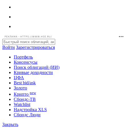
РЕКЛАМА • HTTPS://WWW.HSE.RU/
Войти
Зарегистрироваться
Портфель
Консенсусы
Поиск облигаций (ИИ)
Кривые доходности
ЦФА
Best bid/ask
Золото
new
Крипто
Сбондс-ТВ
Watchlist