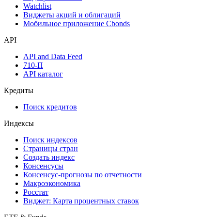
Инструментарий
Надстройка Excel
Watchlist
Виджеты акций и облигаций
Мобильное приложение Cbonds
API
API and Data Feed
710-П
API каталог
Кредиты
Поиск кредитов
Индексы
Поиск индексов
Страницы стран
Создать индекс
Консенсусы
Консенсус-прогнозы по отчетности
Макроэкономика