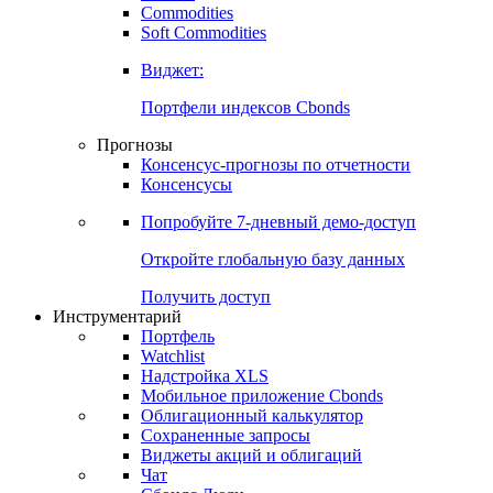
Commodities
Золото
Нефть
Бензин
Commodities
Soft Commodities
Виджет:
Портфели индексов Cbonds
Прогнозы
Консенсус-прогнозы по отчетности
Консенсусы
Попробуйте
7-дневный
демо-доступ
Откройте глобальную базу данных
Получить доступ
Инструментарий
Портфель
Watchlist
Надстройка XLS
Мобильное приложение Cbonds
Облигационный калькулятор