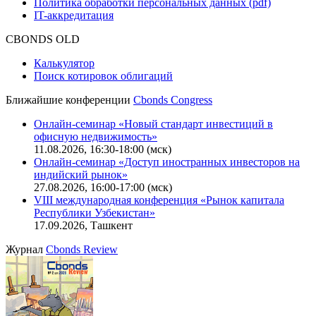
Функциональные характеристики сайта
|
Скачать в pdf
Описание процессов жизненного цикла сайта
Оферта для физических лиц
|
Скачать в pdf
Оферта для юридических лиц
|
Скачать в pdf
Политика обработки персональных данных (pdf)
IT-аккредитация
CBONDS OLD
Калькулятор
Поиск котировок облигаций
Ближайшие конференции
Cbonds Congress
Онлайн-семинар «Новый стандарт инвестиций в
офисную недвижимость»
11.08.2026, 16:30-18:00 (мск)
Онлайн-семинар «Доступ иностранных инвесторов на
индийский рынок»
27.08.2026, 16:00-17:00 (мск)
VIII международная конференция «Рынок капитала
Республики Узбекистан»
17.09.2026, Ташкент
Журнал
Cbonds Review