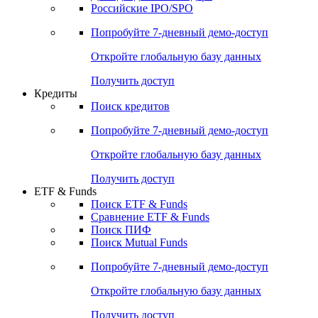
Получить доступ
Акции
Поиск акций
Дивидендный календарь
Российские IPO/SPO
Попробуйте
7-дневный
демо-доступ
Откройте глобальную базу данных
Получить доступ
Кредиты
Поиск кредитов
Попробуйте
7-дневный
демо-доступ
Откройте глобальную базу данных
Получить доступ
ETF & Funds
Поиск ETF & Funds
Сравнение ETF & Funds
Поиск ПИФ
Поиск Mutual Funds
Попробуйте
7-дневный
демо-доступ