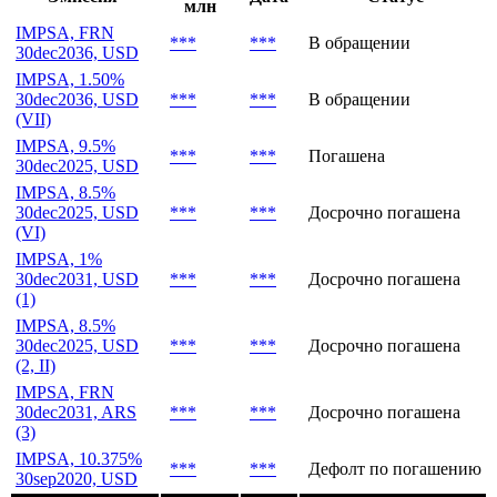
Последние выпуски
Объем,
Эмиссия
Дата
Статус
млн
IMPSA, FRN
***
***
В обращении
30dec2036, USD
IMPSA, 1.50%
30dec2036, USD
***
***
В обращении
(VII)
IMPSA, 9.5%
***
***
Погашена
30dec2025, USD
IMPSA, 8.5%
30dec2025, USD
***
***
Досрочно погашена
(VI)
IMPSA, 1%
30dec2031, USD
***
***
Досрочно погашена
(1)
IMPSA, 8.5%
30dec2025, USD
***
***
Досрочно погашена
(2, II)
IMPSA, FRN
30dec2031, ARS
***
***
Досрочно погашена