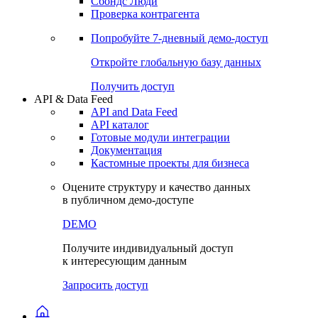
Сохраненные запросы
Виджеты акций и облигаций
Чат
Сбондс Люди
Проверка контрагента
Попробуйте
7-дневный
демо-доступ
Откройте глобальную базу данных
Получить доступ
API & Data Feed
API and Data Feed
API каталог
Готовые модули интеграции
Документация
Кастомные проекты для бизнеса
Оцените структуру и качество данных
в публичном демо-доступе
DEMO
Получите индивидуальный доступ
к интересующим данным