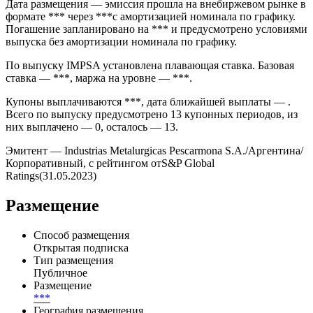
Metalurgicas Pescarmona S.A.» объёмом 76 218 569,00 ARS в
обращении на внебиржевом рынке. Выпуск имеет номинал 1
ARS и торгуется как самостоятельный долговой инструмент.
Дата размещения — эмиссия прошла на внебиржевом рынке в
формате *** через ***с амортизацией номинала по графику.
Погашение запланировано на *** и предусмотрено условиями
выпуска без амортизации номинала по графику.
По выпуску IMPSA установлена плавающая ставка. Базовая
ставка — ***, маржа на уровне — ***.
Купоны выплачиваются ***, дата ближайшей выплаты — .
Всего по выпуску предусмотрено 13 купонных периодов, из
них выплачено — 0, осталось — 13.
Эмитент — Industrias Metalurgicas Pescarmona S.A./Аргентина/
Корпоративный, с рейтингом отS&P Global
Ratings(31.05.2023)
Размещение
Способ размещения
Открытая подписка
Тип размещения