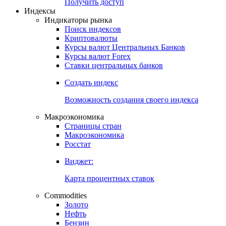
Попробуйте
7-дневный
демо-доступ
Откройте глобальную базу данных
Получить доступ
Индексы
Индикаторы рынка
Поиск индексов
Криптовалюты
Курсы валют Центральных Банков
Курсы валют Forex
Ставки центральных банков
Создать индекс
Возможность создания своего индекса
Макроэкономика
Страницы стран
Макроэкономика
Росстат
Виджет:
Карта процентных ставок