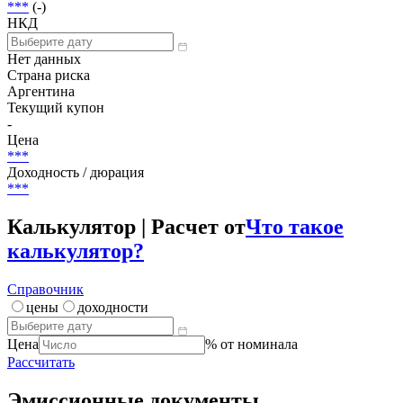
76 218 569 ARS
Размещение
***
Досрочное погашение
***
(-)
НКД
Нет данных
Страна риска
Аргентина
Текущий купон
-
Цена
***
Доходность / дюрация
***
Калькулятор | Расчет от
Что такое
калькулятор?
Справочник
цены
доходности