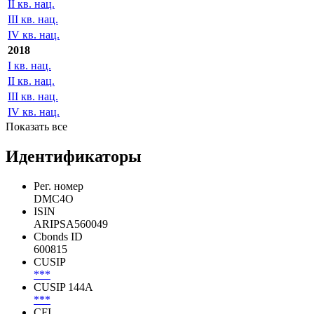
IV кв. нац.
2019
I кв. нац.
II кв. нац.
III кв. нац.
IV кв. нац.
2018
I кв. нац.
II кв. нац.
III кв. нац.
IV кв. нац.
Показать все
Идентификаторы
Рег. номер
DMC4O
ISIN
ARIPSA560049
Cbonds ID
600815
CUSIP