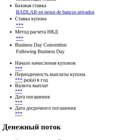
Параметры денежного потока
Тип переменной ставки купона
Плавающая ставка
Базовая ставка
BADLAR en pesos de bancos privados
Ставка купона
***
Метод расчета НКД
***
Business Day Convention
Following Business Day
Начало начисления купонов
***
Периодичность выплаты купона
***
раз(а) в год
Валюта выплат
***
Дата погашения
***
Дата досрочного погашения
***