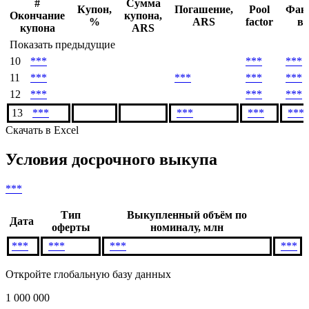
Денежный поток
#
Сумма
Купон,
Погашение,
Pool
Фак
Окончание
купона,
%
ARS
factor
в
купона
ARS
Показать предыдущие
10
***
***
***
11
***
***
***
***
12
***
***
***
13
***
***
***
***
Скачать в Excel
Условия досрочного выкупа
***
Тип
Выкупленный объём по
Дата
оферты
номиналу, млн
***
***
***
***