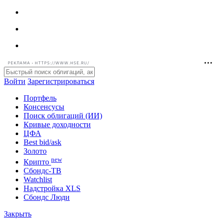
РЕКЛАМА • HTTPS://WWW.HSE.RU/
Войти
Зарегистрироваться
Портфель
Консенсусы
Поиск облигаций (ИИ)
Кривые доходности
ЦФА
Best bid/ask
Золото
new
Крипто
Сбондс-ТВ
Watchlist