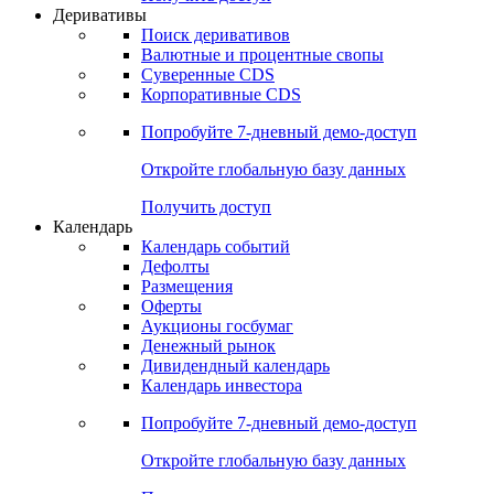
Откройте глобальную базу данных
Получить доступ
Деривативы
Поиск деривативов
Валютные и процентные свопы
Суверенные CDS
Корпоративные CDS
Попробуйте
7-дневный
демо-доступ
Откройте глобальную базу данных
Получить доступ
Календарь
Календарь событий
Дефолты
Размещения
Оферты
Аукционы госбумаг
Денежный рынок
Дивидендный календарь
Календарь инвестора