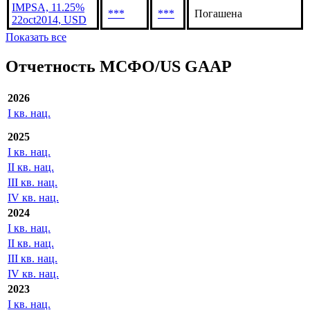
(3)
IMPSA, 10.375%
***
***
Дефолт по погашению
30sep2020, USD
IMPSA, 11.25%
***
***
Погашена
22oct2014, USD
Показать все
Отчетность МСФО/US GAAP
2026
I кв. нац.
2025
I кв. нац.
II кв. нац.
III кв. нац.
IV кв. нац.
2024
I кв. нац.
II кв. нац.
III кв. нац.