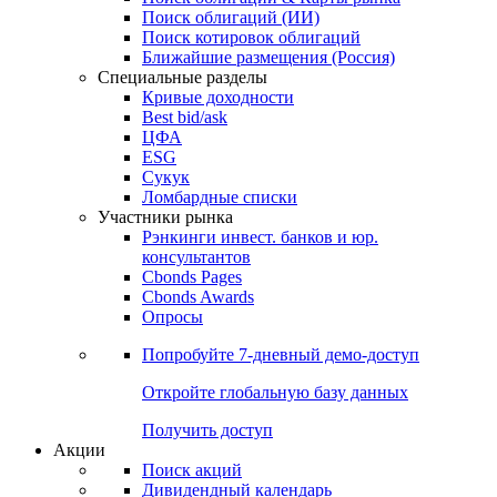
Облигации
Поиски
Поиск облигаций & Карты рынка
Поиск облигаций (ИИ)
Поиск котировок облигаций
Ближайшие размещения (Россия)
Специальные разделы
Кривые доходности
Best bid/ask
ЦФА
ESG
Сукук
Ломбардные списки
Участники рынка
Рэнкинги инвест. банков и юр.
консультантов
Cbonds Pages
Cbonds Awards
Опросы
Попробуйте
7-дневный
демо-доступ
Откройте глобальную базу данных