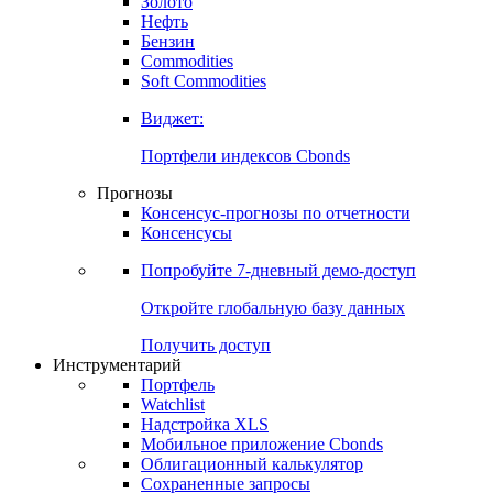
Золото
Нефть
Бензин
Commodities
Soft Commodities
Виджет:
Портфели индексов Cbonds
Прогнозы
Консенсус-прогнозы по отчетности
Консенсусы
Попробуйте
7-дневный
демо-доступ
Откройте глобальную базу данных
Получить доступ
Инструментарий
Портфель
Watchlist
Надстройка XLS
Мобильное приложение Cbonds
Облигационный калькулятор
Сохраненные запросы