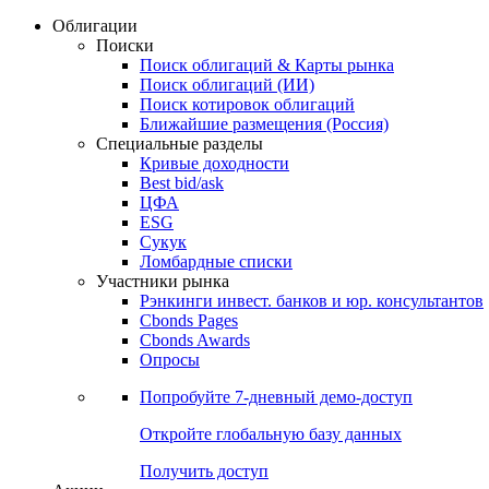
Облигации
Поиски
Поиск облигаций & Карты рынка
Поиск облигаций (ИИ)
Поиск котировок облигаций
Ближайшие размещения (Россия)
Специальные разделы
Кривые доходности
Best bid/ask
ЦФА
ESG
Сукук
Ломбардные списки
Участники рынка
Рэнкинги инвест. банков и юр. консультантов
Cbonds Pages
Cbonds Awards
Опросы
Попробуйте
7-дневный
демо-доступ
Откройте глобальную базу данных
Получить доступ