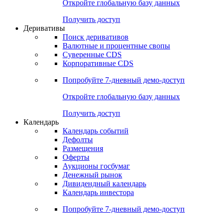
Откройте глобальную базу данных
Получить доступ
Деривативы
Поиск деривативов
Валютные и процентные свопы
Суверенные CDS
Корпоративные CDS
Попробуйте
7-дневный
демо-доступ
Откройте глобальную базу данных
Получить доступ
Календарь
Календарь событий
Дефолты
Размещения
Оферты
Аукционы госбумаг
Денежный рынок
Дивидендный календарь
Календарь инвестора
Попробуйте
7-дневный
демо-доступ