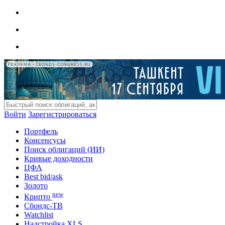
РЕКЛАМА • CBONDS-CONGRESS.RU
Войти
Зарегистрироваться
Портфель
Консенсусы
Поиск облигаций (ИИ)
Кривые доходности
ЦФА
Best bid/ask
Золото
new
Крипто
Сбондс-ТВ
Watchlist
Надстройка XLS