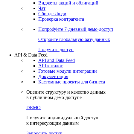
Виджеты акций и облигаций
Чат
Сбондс Люди
Проверка контрагента
Попробуйте
7-дневный
демо-доступ
Откройте глобальную базу данных
Получить доступ
API & Data Feed
API and Data Feed
API каталог
Готовые модули интеграции
Документация
Кастомные проекты для бизнеса
Оцените структуру и качество данных
в публичном демо-доступе
DEMO
Получите индивидуальный доступ
к интересующим данным
Запросить доступ