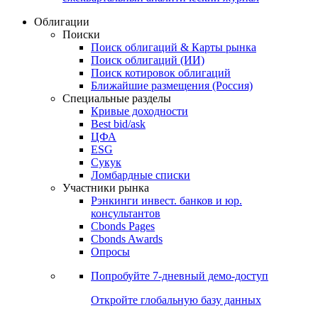
Облигации
Поиски
Поиск облигаций & Карты рынка
Поиск облигаций (ИИ)
Поиск котировок облигаций
Ближайшие размещения (Россия)
Специальные разделы
Кривые доходности
Best bid/ask
ЦФА
ESG
Сукук
Ломбардные списки
Участники рынка
Рэнкинги инвест. банков и юр.
консультантов
Cbonds Pages
Cbonds Awards
Опросы
Попробуйте
7-дневный
демо-доступ
Откройте глобальную базу данных