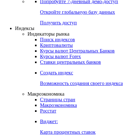
Попробуйте
7-дневный
демо-доступ
Откройте глобальную базу данных
Получить доступ
Индексы
Индикаторы рынка
Поиск индексов
Криптовалюты
Курсы валют Центральных Банков
Курсы валют Forex
Ставки центральных банков
Создать индекс
Возможность создания своего индекса
Макроэкономика
Страницы стран
Макроэкономика
Росстат
Виджет:
Карта процентных ставок