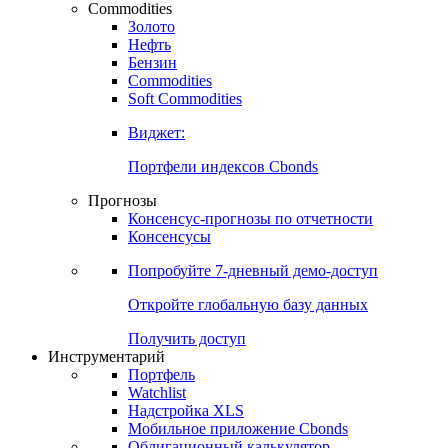
Commodities
Золото
Нефть
Бензин
Commodities
Soft Commodities
Виджет:
Портфели индексов Cbonds
Прогнозы
Консенсус-прогнозы по отчетности
Консенсусы
Попробуйте
7-дневный
демо-доступ
Откройте глобальную базу данных
Получить доступ
Инструментарий
Портфель
Watchlist
Надстройка XLS
Мобильное приложение Cbonds
Облигационный калькулятор