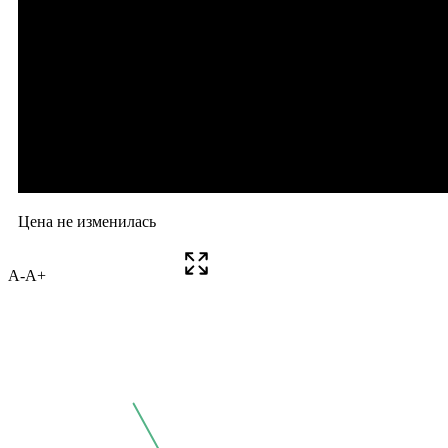
A-
A+