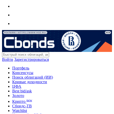
РЕКЛАМА • HTTPS://WWW.HSE.RU/
Войти
Зарегистрироваться
Портфель
Консенсусы
Поиск облигаций (ИИ)
Кривые доходности
ЦФА
Best bid/ask
Золото
new
Крипто
Сбондс-ТВ
Watchlist