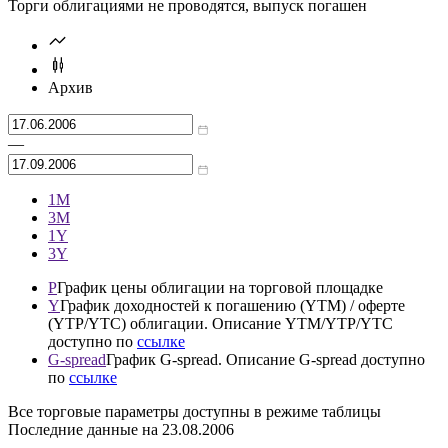
Торги облигациями не проводятся, выпуск погашен
Архив
—
1М
3М
1Y
3Y
P
График цены облигации на торговой площадке
Y
График доходностей к погашению (YTM) / оферте
(YTP/YTC) облигации. Описание YTM/YTP/YTC
доступно по
ссылке
G-spread
График G-spread. Описание G-spread доступно
по
ссылке
Все торговые параметры доступны в режиме таблицы
Последние данные на
23.08.2006