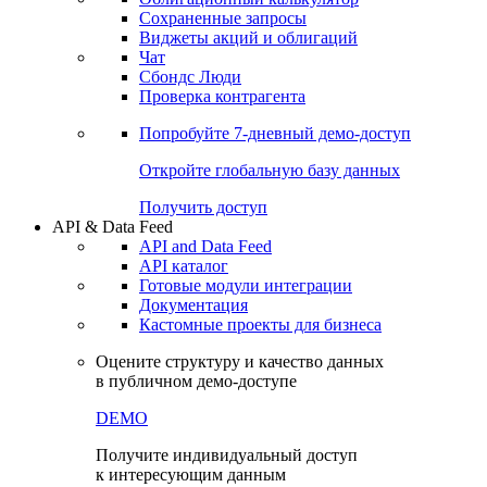
Сохраненные запросы
Виджеты акций и облигаций
Чат
Сбондс Люди
Проверка контрагента
Попробуйте
7-дневный
демо-доступ
Откройте глобальную базу данных
Получить доступ
API & Data Feed
API and Data Feed
API каталог
Готовые модули интеграции
Документация
Кастомные проекты для бизнеса
Оцените структуру и качество данных
в публичном демо-доступе
DEMO
Получите индивидуальный доступ
к интересующим данным