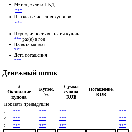
Метод расчета НКД
***
Начало начисления купонов
***
Периодичность выплаты купона
***
раз(а) в год
Валюта выплат
***
Дата погашения
***
Денежный поток
#
Сумма
Купон,
Погашение,
Окончание
купона,
%
RUB
купона
RUB
Показать предыдущие
3
***
***
***
***
4
***
***
***
***
5
***
***
***
***