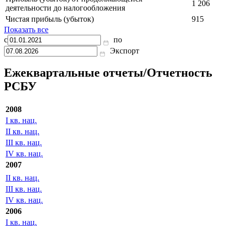
1 206
деятельности до налогообложения
Чистая прибыль (убыток)
915
Показать все
с
по
Экспорт
Ежеквартальные отчеты/Отчетность
РСБУ
2008
I кв. нац.
II кв. нац.
III кв. нац.
IV кв. нац.
2007
II кв. нац.
III кв. нац.
IV кв. нац.
2006
I кв. нац.