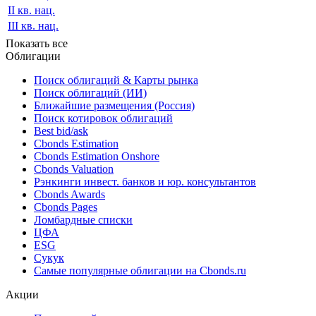
II кв. нац.
III кв. нац.
Показать все
Облигации
Поиск облигаций & Карты рынка
Поиск облигаций (ИИ)
Ближайшие размещения (Россия)
Поиск котировок облигаций
Best bid/ask
Cbonds Estimation
Cbonds Estimation Onshore
Cbonds Valuation
Рэнкинги инвест. банков и юр. консультантов
Cbonds Awards
Cbonds Pages
Ломбардные списки
ЦФА
ESG
Сукук
Самые популярные облигации на Cbonds.ru
Акции