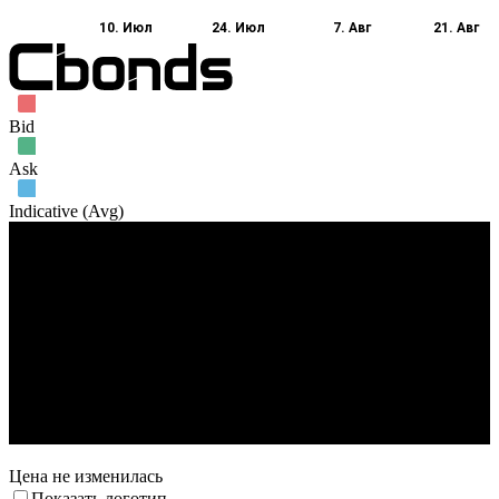
10. Июл
24. Июл
7. Авг
21. Авг
Bid
Ask
Indicative (Avg)
Объем торгов
31. Июл
7. Авг
14. Авг
21. Авг
Цена не изменилась
Показать логотип