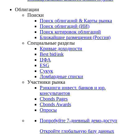
Облигации
Поиски
Поиск облигаций & Карты рынка
Поиск облигаций (ИИ)
Поиск котировок облигаций
Ближайшие размещения (Россия)
Специальные разделы
Кривые доходности
Best bid/ask
ЦФА
ESG
Сукук
Ломбардные списки
Участники рынка
Рэнкинги инвест. банков и юр.
консультантов
Cbonds Pages
Cbonds Awards
Опросы
Попробуйте
7-дневный
демо-доступ
Откройте глобальную базу данных