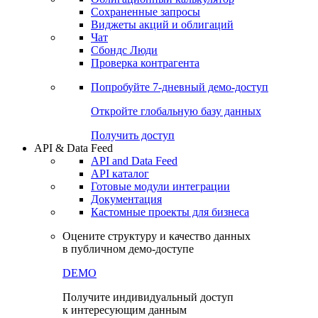
Сохраненные запросы
Виджеты акций и облигаций
Чат
Сбондс Люди
Проверка контрагента
Попробуйте
7-дневный
демо-доступ
Откройте глобальную базу данных
Получить доступ
API & Data Feed
API and Data Feed
API каталог
Готовые модули интеграции
Документация
Кастомные проекты для бизнеса
Оцените структуру и качество данных
в публичном демо-доступе
DEMO
Получите индивидуальный доступ
к интересующим данным