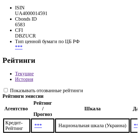
ISIN
UA4000014591
Cbonds ID
6583
CFI
DBZUCR
Тип ценной бумаги по ЦБ РФ
***
Рейтинги
Текущие
История
Показывать отозванные рейтинги
Рейтинги эмиссии
Рейтинг
Агентство
/
Шкала
Да
Прогноз
Кредит-
***
Национальная шкала (Украина)
**
Рейтинг