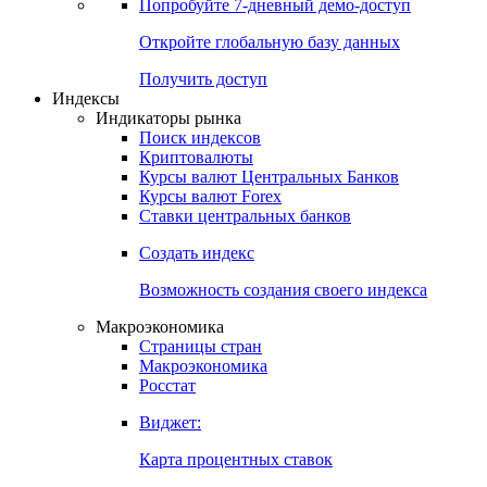
Попробуйте
7-дневный
демо-доступ
Откройте глобальную базу данных
Получить доступ
Индексы
Индикаторы рынка
Поиск индексов
Криптовалюты
Курсы валют Центральных Банков
Курсы валют Forex
Ставки центральных банков
Создать индекс
Возможность создания своего индекса
Макроэкономика
Страницы стран
Макроэкономика
Росстат
Виджет:
Карта процентных ставок