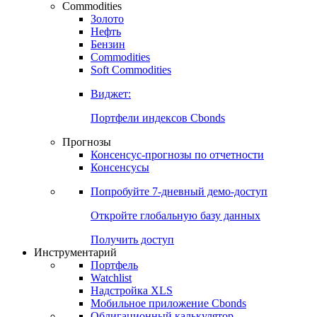
Commodities
Золото
Нефть
Бензин
Commodities
Soft Commodities
Виджет:
Портфели индексов Cbonds
Прогнозы
Консенсус-прогнозы по отчетности
Консенсусы
Попробуйте
7-дневный
демо-доступ
Откройте глобальную базу данных
Получить доступ
Инструментарий
Портфель
Watchlist
Надстройка XLS
Мобильное приложение Cbonds
Облигационный калькулятор