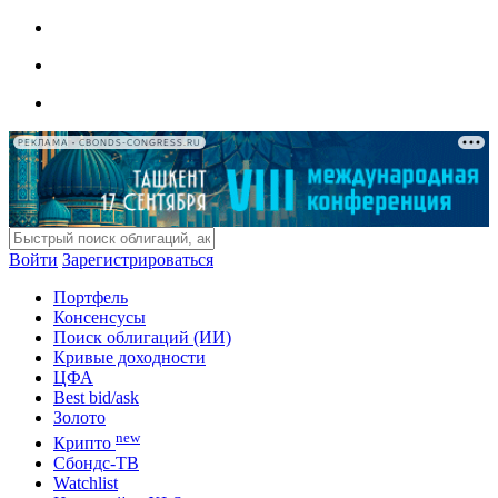
РЕКЛАМА • CBONDS-CONGRESS.RU
Войти
Зарегистрироваться
Портфель
Консенсусы
Поиск облигаций (ИИ)
Кривые доходности
ЦФА
Best bid/ask
Золото
new
Крипто
Сбондс-ТВ
Watchlist