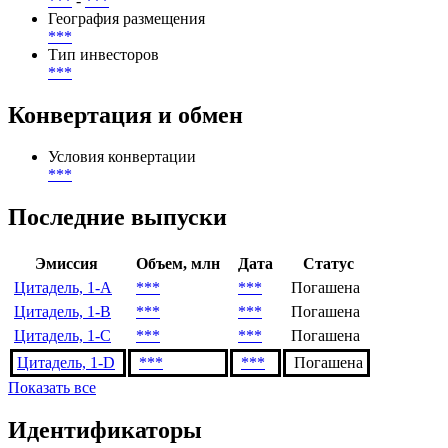
***
-
***
География размещения
***
Тип инвесторов
***
Конвертация и обмен
Условия конвертации
***
Последние выпуски
Эмиссия
Объем, млн
Дата
Статус
Цитадель, 1-A
***
***
Погашена
Цитадель, 1-B
***
***
Погашена
Цитадель, 1-C
***
***
Погашена
Цитадель, 1-D
***
***
Погашена
Показать все
Идентификаторы