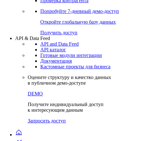
Виджеты акций и облигаций
Чат
Сбондс Люди
Проверка контрагента
Попробуйте
7-дневный
демо-доступ
Откройте глобальную базу данных
Получить доступ
API & Data Feed
API and Data Feed
API каталог
Готовые модули интеграции
Документация
Кастомные проекты для бизнеса
Оцените структуру и качество данных
в публичном демо-доступе
DEMO
Получите индивидуальный доступ
к интересующим данным
Запросить доступ