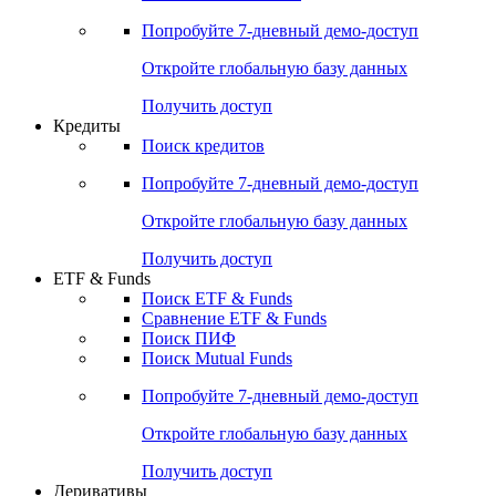
Акции
Поиск акций
Дивидендный календарь
Российские IPO/SPO
Попробуйте
7-дневный
демо-доступ
Откройте глобальную базу данных
Получить доступ
Кредиты
Поиск кредитов
Попробуйте
7-дневный
демо-доступ
Откройте глобальную базу данных
Получить доступ
ETF & Funds
Поиск ETF & Funds
Сравнение ETF & Funds
Поиск ПИФ
Поиск Mutual Funds
Попробуйте
7-дневный
демо-доступ