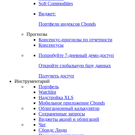
Золото
Нефть
Бензин
Commodities
Soft Commodities
Виджет:
Портфели индексов Cbonds
Прогнозы
Консенсус-прогнозы по отчетности
Консенсусы
Попробуйте
7-дневный
демо-доступ
Откройте глобальную базу данных
Получить доступ
Инструментарий
Портфель
Watchlist
Надстройка XLS
Мобильное приложение Cbonds
Облигационный калькулятор
Сохраненные запросы