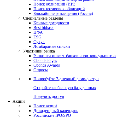
Облигации
Поиски
Поиск облигаций & Карты рынка
Поиск облигаций (ИИ)
Поиск котировок облигаций
Ближайшие размещения (Россия)
Специальные разделы
Кривые доходности
Best bid/ask
ЦФА
ESG
Сукук
Ломбардные списки
Участники рынка
Рэнкинги инвест. банков и юр. консультантов
Cbonds Pages
Cbonds Awards
Опросы
Попробуйте
7-дневный
демо-доступ
Откройте глобальную базу данных
Получить доступ