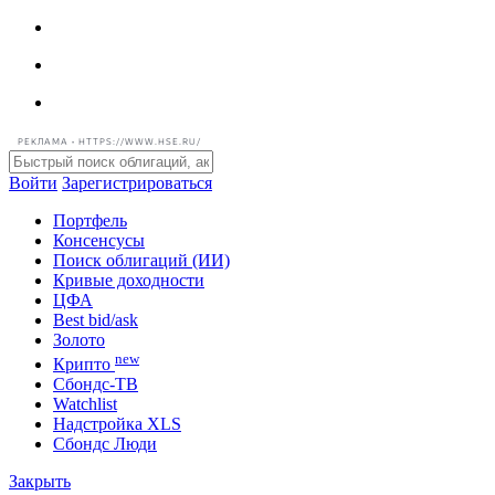
РЕКЛАМА • HTTPS://WWW.HSE.RU/
Войти
Зарегистрироваться
Портфель
Консенсусы
Поиск облигаций (ИИ)
Кривые доходности
ЦФА
Best bid/ask
Золото
new
Крипто
Сбондс-ТВ
Watchlist
Надстройка XLS