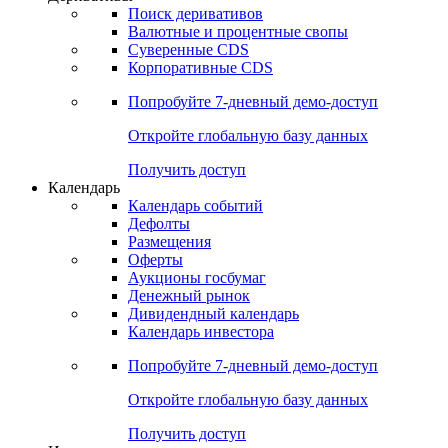
Откройте глобальную базу данных
Получить доступ
Деривативы
Поиск деривативов
Валютные и процентные свопы
Суверенные CDS
Корпоративные CDS
Попробуйте
7-дневный
демо-доступ
Откройте глобальную базу данных
Получить доступ
Календарь
Календарь событий
Дефолты
Размещения
Оферты
Аукционы госбумаг
Денежный рынок
Дивидендный календарь
Календарь инвестора
Попробуйте
7-дневный
демо-доступ