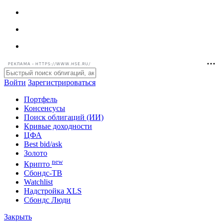
РЕКЛАМА • HTTPS://WWW.HSE.RU/
Войти
Зарегистрироваться
Портфель
Консенсусы
Поиск облигаций (ИИ)
Кривые доходности
ЦФА
Best bid/ask
Золото
new
Крипто
Сбондс-ТВ
Watchlist