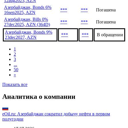
Азербайджан, Bonds 7%
***
***
В обращении
16sep2027, AZN
Азербайджан, Bonds 6%
***
***
Погашена
12aug2025, AZN
Азербайджан, Bonds 6%
***
***
Погашена
16sep2025, AZN
Азербайджан, Bills 0%
***
***
Погашена
27dec2025, AZN (364D)
Азербайджан, Bonds 9%
***
***
В обращении
23dec2027, AZN
1
2
3
...
50
»
Показать все
Аналитика о компании