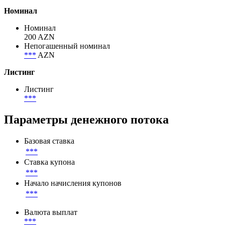
Объем размещения
35 000 000 AZN
Объем в обращении
29 793 200 AZN
Номинал
Номинал
200 AZN
Непогашенный номинал
***
AZN
Листинг
Листинг
***
Параметры денежного потока
Базовая ставка
***
Ставка купона
***
Начало начисления купонов