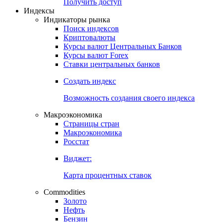
Попробуйте
7-дневный
демо-доступ
Откройте глобальную базу данных
Получить доступ
Индексы
Индикаторы рынка
Поиск индексов
Криптовалюты
Курсы валют Центральных Банков
Курсы валют Forex
Ставки центральных банков
Создать индекс
Возможность создания своего индекса
Макроэкономика
Страницы стран
Макроэкономика
Росстат
Виджет:
Карта процентных ставок