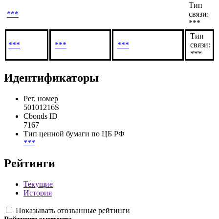
Доля
Связанное
Подтверждающие
обыкновенных
лицо
документы
акций
Тип
***
связи:
***
Тип
***
***
***
связи:
***
Идентификаторы
Рег. номер
50101216S
Cbonds ID
7167
Тип ценной бумаги по ЦБ РФ
***
Рейтинги
Текущие