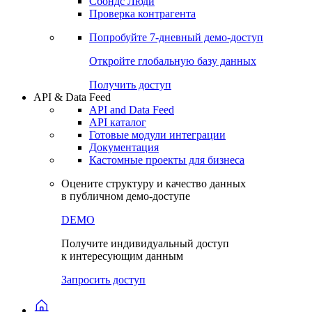
Сохраненные запросы
Виджеты акций и облигаций
Чат
Сбондс Люди
Проверка контрагента
Попробуйте
7-дневный
демо-доступ
Откройте глобальную базу данных
Получить доступ
API & Data Feed
API and Data Feed
API каталог
Готовые модули интеграции
Документация
Кастомные проекты для бизнеса
Оцените структуру и качество данных
в публичном демо-доступе
DEMO
Получите индивидуальный доступ
к интересующим данным