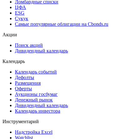
Cbonds Valuation
Рэнкинги инвест. банков и юр. консультантов
Cbonds Awards
Cbonds Pages
Ломбардные списки
ЦФА
ESG
Сукук
Самые популярные облигации на Cbonds.ru
Акции
Поиск акций
Дивидендный календарь
Календарь
Календарь событий
Дефолты
Размещения
Оферты
Аукционы госбумаг
Денежный рынок
Дивидендный календарь
Календарь инвестора