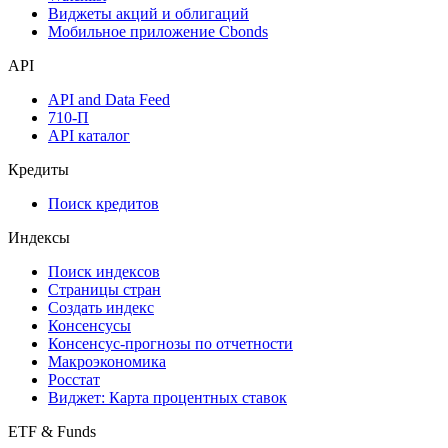
Инструментарий
Надстройка Excel
Watchlist
Виджеты акций и облигаций
Мобильное приложение Cbonds
API
API and Data Feed
710-П
API каталог
Кредиты
Поиск кредитов
Индексы
Поиск индексов
Страницы стран
Создать индекс
Консенсусы
Консенсус-прогнозы по отчетности
Макроэкономика