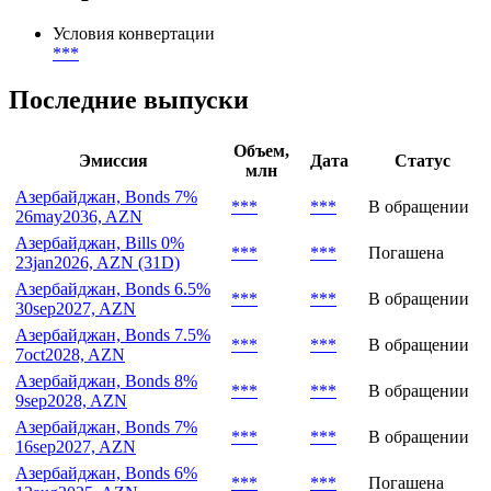
***
Конвертация и обмен
Условия конвертации
***
Последние выпуски
Объем,
Эмиссия
Дата
Статус
млн
Азербайджан, Bonds 7%
***
***
В обращении
26may2036, AZN
Азербайджан, Bills 0%
***
***
Погашена
23jan2026, AZN (31D)
Азербайджан, Bonds 6.5%
***
***
В обращении
30sep2027, AZN
Азербайджан, Bonds 7.5%
***
***
В обращении
7oct2028, AZN
Азербайджан, Bonds 8%
***
***
В обращении
9sep2028, AZN