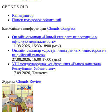
Оферта для физических лиц
|
Скачать в pdf
Оферта для юридических лиц
|
Скачать в pdf
Политика обработки персональных данных (pdf)
IT-аккредитация
CBONDS OLD
Калькулятор
Поиск котировок облигаций
Ближайшие конференции
Cbonds Congress
Онлайн-семинар «Новый стандарт инвестиций в
офисную недвижимость»
11.08.2026, 16:30-18:00 (мск)
Онлайн-семинар «Доступ иностранных инвесторов на
индийский рынок»
27.08.2026, 16:00-17:00 (мск)
VIII международная конференция «Рынок капитала
Республики Узбекистан»
17.09.2026, Ташкент
Журнал
Cbonds Review