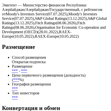
Купоны выплачиваются , дата ближайшей выплаты — . Всего
по выпуску предусмотрено 0 купонных периодов, из них
выплачено — 0, осталось — 0.
Эмитент — Министерство финансов Республики
Азербайджан/Азербайджан/Государственный, с рейтингом
отMoody's Investors Service(07.07.2025),Moody's Investors
Service(07.07.2025),S&P Global Ratings(13.12.2025),S&P Global
Ratings(13.12.2025),Fitch Ratings(08.06.2026),Fitch
Ratings(08.06.2026),Organisation for Economic Co-operation and
Development (OECD)(28.01.2022),RAEX-
Europe(10.05.2022),RAEX-Europe(10.05.2022)
Размещение
Способ размещения
Открытая подписка
Размещение
***
-
***
Цена первичного размещения (доходность)
(
***
%)
География размещения
***
Тип инвесторов