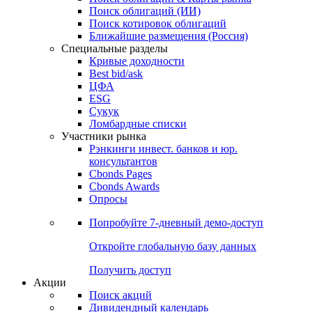
Облигации
Поиски
Поиск облигаций & Карты рынка
Поиск облигаций (ИИ)
Поиск котировок облигаций
Ближайшие размещения (Россия)
Специальные разделы
Кривые доходности
Best bid/ask
ЦФА
ESG
Сукук
Ломбардные списки
Участники рынка
Рэнкинги инвест. банков и юр.
консультантов
Cbonds Pages
Cbonds Awards
Опросы
Попробуйте
7-дневный
демо-доступ
Откройте глобальную базу данных