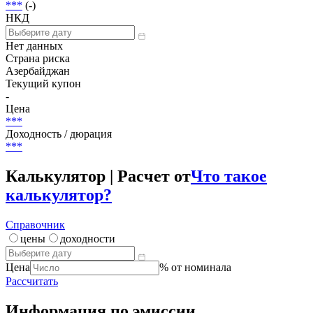
29 793 200 AZN
Размещение
***
Погашение (оферта)
***
(-)
НКД
Нет данных
Страна риска
Азербайджан
Текущий купон
-
Цена
***
Доходность / дюрация
***
Калькулятор | Расчет от
Что такое
калькулятор?
Справочник
цены
доходности