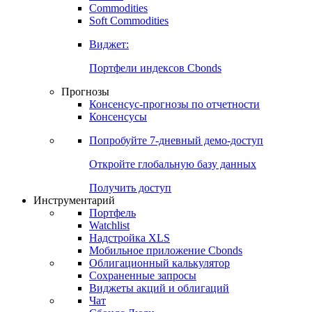
Commodities
Золото
Нефть
Бензин
Commodities
Soft Commodities
Виджет:
Портфели индексов Cbonds
Прогнозы
Консенсус-прогнозы по отчетности
Консенсусы
Попробуйте
7-дневный
демо-доступ
Откройте глобальную базу данных
Получить доступ
Инструментарий
Портфель
Watchlist
Надстройка XLS
Мобильное приложение Cbonds
Облигационный калькулятор