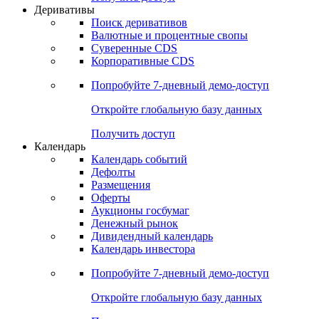
Откройте глобальную базу данных
Получить доступ
Деривативы
Поиск деривативов
Валютные и процентные свопы
Суверенные CDS
Корпоративные CDS
Попробуйте
7-дневный
демо-доступ
Откройте глобальную базу данных
Получить доступ
Календарь
Календарь событий
Дефолты
Размещения
Оферты
Аукционы госбумаг
Денежный рынок
Дивидендный календарь
Календарь инвестора