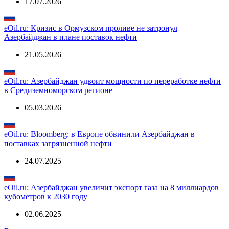
eOil.ru: Азербайджан сократил добычу нефти в первом
полугодии
17.07.2026
eOil.ru: Кризис в Ормузском проливе не затронул
Азербайджан в плане поставок нефти
21.05.2026
eOil.ru: Азербайджан удвоит мощности по переработке нефти
в Средиземноморском регионе
05.03.2026
eOil.ru: Bloomberg: в Европе обвинили Азербайджан в
поставках загрязненной нефти
24.07.2025
eOil.ru: Азербайджан увеличит экспорт газа на 8 миллиардов