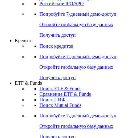
Получить доступ
Акции
Поиск акций
Дивидендный календарь
Российские IPO/SPO
Попробуйте
7-дневный
демо-доступ
Откройте глобальную базу данных
Получить доступ
Кредиты
Поиск кредитов
Попробуйте
7-дневный
демо-доступ
Откройте глобальную базу данных
Получить доступ
ETF & Funds
Поиск ETF & Funds
Сравнение ETF & Funds
Поиск ПИФ
Поиск Mutual Funds
Попробуйте
7-дневный
демо-доступ