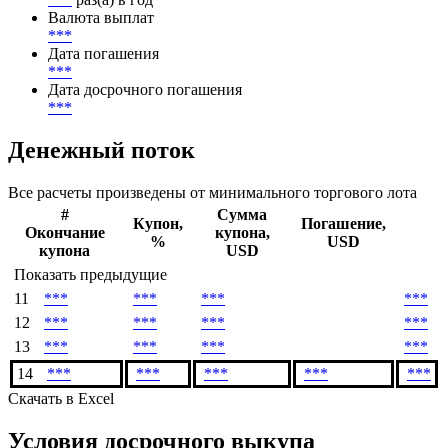
Валюта выплат
***
Дата погашения
***
Дата досрочного погашения
***
Денежный поток
Все расчеты произведены от минимального торгового лота
#
Сумма
Купон,
Погашение,
Окончание
купона,
%
USD
купона
USD
Показать предыдущие
11
***
***
***
***
12
***
***
***
***
13
***
***
***
***
14
***
***
***
***
***
Скачать в Excel
Условия досрочного выкупа