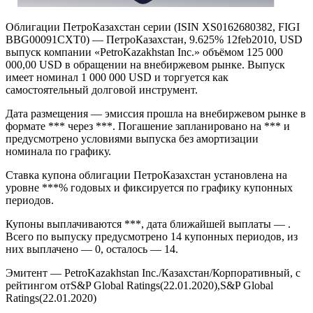
Облигации ПетроКазахстан серии (ISIN XS0162680382, FIGI
BBG00091CXT0) — ПетроКазахстан, 9.625% 12feb2010, USD
выпуск компании «PetroKazakhstan Inc.» объёмом 125 000
000,00 USD в обращении на внебиржевом рынке. Выпуск
имеет номинал 1 000 000 USD и торгуется как
самостоятельный долговой инструмент.
Дата размещения — эмиссия прошла на внебиржевом рынке в
формате *** через ***. Погашение запланировано на *** и
предусмотрено условиями выпуска без амортизации
номинала по графику.
Ставка купона облигации ПетроКазахстан установлена на
уровне ***% годовых и фиксируется по графику купонных
периодов.
Купоны выплачиваются ***, дата ближайшей выплаты — .
Всего по выпуску предусмотрено 14 купонных периодов, из
них выплачено — 0, осталось — 14.
Эмитент — PetroKazakhstan Inc./Казахстан/Корпоративный, с
рейтингом отS&P Global Ratings(22.01.2020),S&P Global
Ratings(22.01.2020)