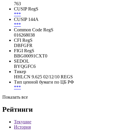
763
CUSIP RegS
***
CUSIP 144A
***
Common Code RegS
016268038
CFI RegS
DBFGFR
FIGI RegS
BBG00091CXT0
SEDOL
BYQGFC6
Тикер
HHLCN 9.625 02/12/10 REGS
Тип ценной бумаги по ЦБ РФ
***
Показать все
Рейтинги
Текущие
История