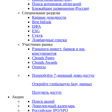
Поиск котировок облигаций
Ближайшие размещения (Россия)
Специальные разделы
Кривые доходности
Best bid/ask
ЦФА
ESG
Сукук
Ломбардные списки
Участники рынка
Рэнкинги инвест. банков и юр.
консультантов
Cbonds Pages
Cbonds Awards
Опросы
Попробуйте
7-дневный
демо-доступ
Откройте глобальную базу данных
Получить доступ
Акции
Поиск акций
Дивидендный календарь
Российские IPO/SPO