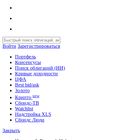
Войти
Зарегистрироваться
Портфель
Консенсусы
Поиск облигаций (ИИ)
Кривые доходности
ЦФА
Best bid/ask
Золото
new
Крипто
Сбондс-ТВ
Watchlist
Надстройка XLS
Сбондс Люди
Закрыть