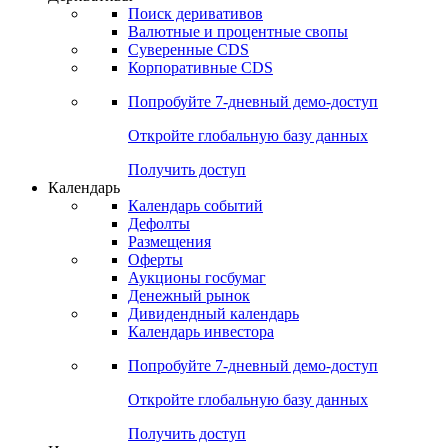
Поиск деривативов
Валютные и процентные свопы
Суверенные CDS
Корпоративные CDS
Попробуйте
7-дневный
демо-доступ
Откройте глобальную базу данных
Получить доступ
Календарь
Календарь событий
Дефолты
Размещения
Оферты
Аукционы госбумаг
Денежный рынок
Дивидендный календарь
Календарь инвестора
Попробуйте
7-дневный
демо-доступ
Откройте глобальную базу данных
Получить доступ