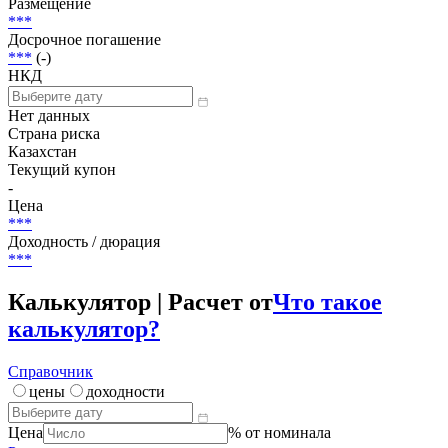
Размещение
***
Досрочное погашение
***
(-)
НКД
Нет данных
Страна риска
Казахстан
Текущий купон
-
Цена
***
Доходность / дюрация
***
Калькулятор | Расчет от
Что такое
калькулятор?
Справочник
цены
доходности
Цена
% от номинала