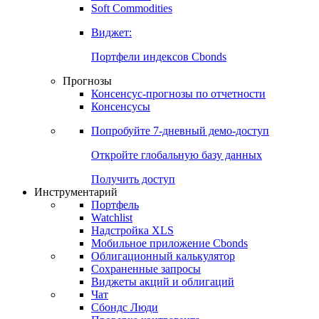
Soft Commodities
Виджет:
Портфели индексов Cbonds
Прогнозы
Консенсус-прогнозы по отчетности
Консенсусы
Попробуйте
7-дневный
демо-доступ
Откройте глобальную базу данных
Получить доступ
Инструментарий
Портфель
Watchlist
Надстройка XLS
Мобильное приложение Cbonds
Облигационный калькулятор
Сохраненные запросы
Виджеты акций и облигаций
Чат
Сбондс Люди