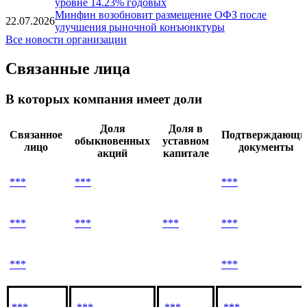
Минфин РФ сообщил об эмиссии двух выпусков
23.07.2026
ОФЗ-ПК общим объемом до 1.5 трлн рублей
Ставка 15-го купона по ОФЗ-ПК серии 29022 и 13-
23.07.2026
го купона по ОФЗ-ПК серии 29024 установлена на
уровне 14.23% годовых
Минфин возобновит размещение ОФЗ после
22.07.2026
улучшения рыночной конъюнктуры
Все новости организации
Связанные лица
В которых компания имеет доли
Доля
Доля в
Связанное
Подтверждающи
обыкновенных
уставном
лицо
документы
акций
капитале
***
***
***
***
***
***
***