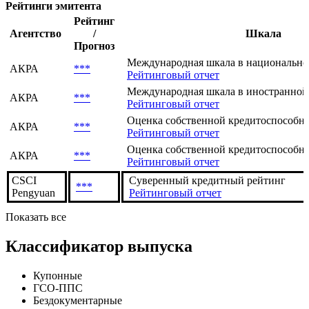
Текущие
История
Показывать отозванные рейтинги
Рейтинги эмитента
Рейтинг
Агентство
/
Шкала
Прогноз
Международная шкала в национально
АКРА
***
Рейтинговый отчет
Международная шкала в иностранной
АКРА
***
Рейтинговый отчет
Оценка собственной кредитоспособнос
АКРА
***
Рейтинговый отчет
Оценка собственной кредитоспособнос
АКРА
***
Рейтинговый отчет
CSCI
Суверенный кредитный рейтинг
***
Pengyuan
Рейтинговый отчет
Показать все
Классификатор выпуска