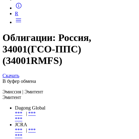
Запросить доступ
R
Облигации: Россия,
34001(ГСО-ППС)
(34001RMFS)
Скачать
В буфер обмена
Эмиссия
| Эмитент
Эмитент
Dagong Global
***
|
***