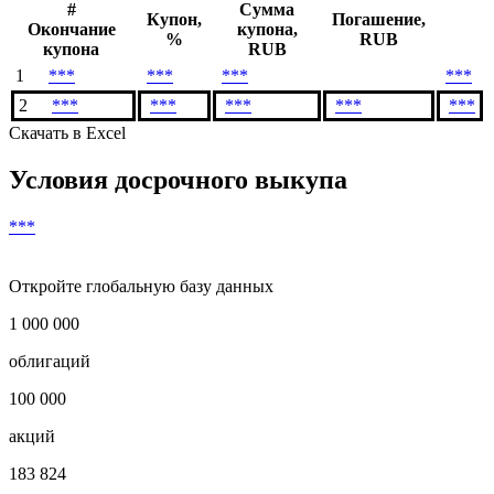
Денежный поток
#
Сумма
Купон,
Погашение,
Окончание
купона,
%
RUB
купона
RUB
1
***
***
***
***
2
***
***
***
***
***
Скачать в Excel
Условия досрочного выкупа
***
Откройте глобальную базу данных
1 000 000
облигаций
100 000