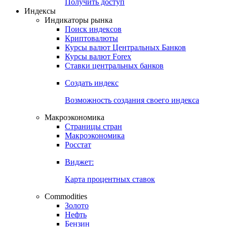
Попробуйте
7-дневный
демо-доступ
Откройте глобальную базу данных
Получить доступ
Индексы
Индикаторы рынка
Поиск индексов
Криптовалюты
Курсы валют Центральных Банков
Курсы валют Forex
Ставки центральных банков
Создать индекс
Возможность создания своего индекса
Макроэкономика
Страницы стран
Макроэкономика
Росстат
Виджет:
Карта процентных ставок