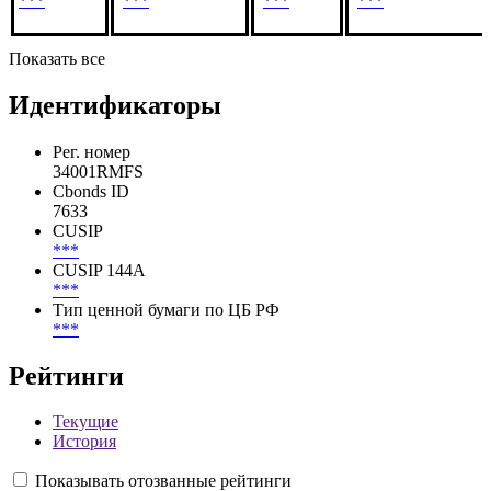
***
***
***
***
***
***
Показать все
Идентификаторы
Рег. номер
34001RMFS
Cbonds ID
7633
CUSIP
***
CUSIP 144A
***
Тип ценной бумаги по ЦБ РФ
***
Рейтинги