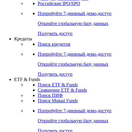
Получить доступ
Акции
Поиск акций
Дивидендный календарь
Российские IPO/SPO
Попробуйте
7-дневный
демо-доступ
Откройте глобальную базу данных
Получить доступ
Кредиты
Поиск кредитов
Попробуйте
7-дневный
демо-доступ
Откройте глобальную базу данных
Получить доступ
ETF & Funds
Поиск ETF & Funds
Сравнение ETF & Funds
Поиск ПИФ
Поиск Mutual Funds
Попробуйте
7-дневный
демо-доступ