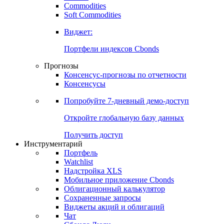
Commodities
Золото
Нефть
Бензин
Commodities
Soft Commodities
Виджет:
Портфели индексов Cbonds
Прогнозы
Консенсус-прогнозы по отчетности
Консенсусы
Попробуйте
7-дневный
демо-доступ
Откройте глобальную базу данных
Получить доступ
Инструментарий
Портфель
Watchlist
Надстройка XLS
Мобильное приложение Cbonds
Облигационный калькулятор