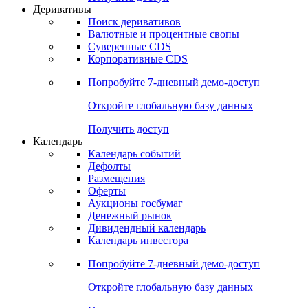
Откройте глобальную базу данных
Получить доступ
Деривативы
Поиск деривативов
Валютные и процентные свопы
Суверенные CDS
Корпоративные CDS
Попробуйте
7-дневный
демо-доступ
Откройте глобальную базу данных
Получить доступ
Календарь
Календарь событий
Дефолты
Размещения
Оферты
Аукционы госбумаг
Денежный рынок
Дивидендный календарь
Календарь инвестора