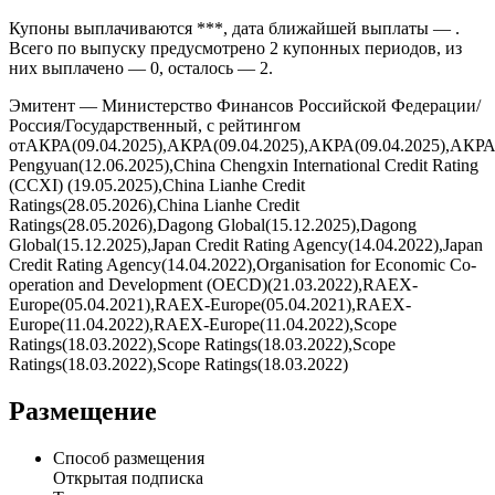
номинала по графику.
Ставка купона облигации Россия установлена на уровне ***%
годовых и фиксируется по графику купонных периодов.
Купоны выплачиваются ***, дата ближайшей выплаты — .
Всего по выпуску предусмотрено 2 купонных периодов, из
них выплачено — 0, осталось — 2.
Эмитент — Министерство Финансов Российской Федерации/
Россия/Государственный, с рейтингом
отАКРА(09.04.2025),АКРА(09.04.2025),АКРА(09.04.2025),АКРА
Pengyuan(12.06.2025),China Chengxin International Credit Rating
(CCXI) (19.05.2025),China Lianhe Credit
Ratings(28.05.2026),China Lianhe Credit
Ratings(28.05.2026),Dagong Global(15.12.2025),Dagong
Global(15.12.2025),Japan Credit Rating Agency(14.04.2022),Japan
Credit Rating Agency(14.04.2022),Organisation for Economic Co-
operation and Development (OECD)(21.03.2022),RAEX-
Europe(05.04.2021),RAEX-Europe(05.04.2021),RAEX-
Europe(11.04.2022),RAEX-Europe(11.04.2022),Scope
Ratings(18.03.2022),Scope Ratings(18.03.2022),Scope
Ratings(18.03.2022),Scope Ratings(18.03.2022)
Размещение