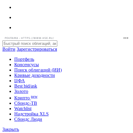
РЕКЛАМА • HTTPS://WWW.HSE.RU/
Войти
Зарегистрироваться
Портфель
Консенсусы
Поиск облигаций (ИИ)
Кривые доходности
ЦФА
Best bid/ask
Золото
new
Крипто
Сбондс-ТВ
Watchlist