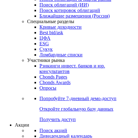
Облигации
Поиски
Поиск облигаций & Карты рынка
Поиск облигаций (ИИ)
Поиск котировок облигаций
Ближайшие размещения (Россия)
Специальные разделы
Кривые доходности
Best bid/ask
ЦФА
ESG
Сукук
Ломбардные списки
Участники рынка
Рэнкинги инвест. банков и юр.
консультантов
Cbonds Pages
Cbonds Awards
Опросы
Попробуйте
7-дневный
демо-доступ
Откройте глобальную базу данных