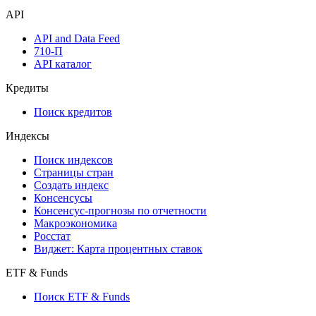
Надстройка Excel
Watchlist
Виджеты акций и облигаций
Мобильное приложение Cbonds
API
API and Data Feed
710-П
API каталог
Кредиты
Поиск кредитов
Индексы
Поиск индексов
Страницы стран
Создать индекс
Консенсусы
Консенсус-прогнозы по отчетности
Макроэкономика
Росстат
Виджет: Карта процентных ставок