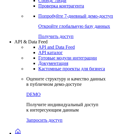
Сохраненные запросы
Виджеты акций и облигаций
Чат
Сбондс Люди
Проверка контрагента
Попробуйте
7-дневный
демо-доступ
Откройте глобальную базу данных
Получить доступ
API & Data Feed
API and Data Feed
API каталог
Готовые модули интеграции
Документация
Кастомные проекты для бизнеса
Оцените структуру и качество данных
в публичном демо-доступе
DEMO
Получите индивидуальный доступ
к интересующим данным