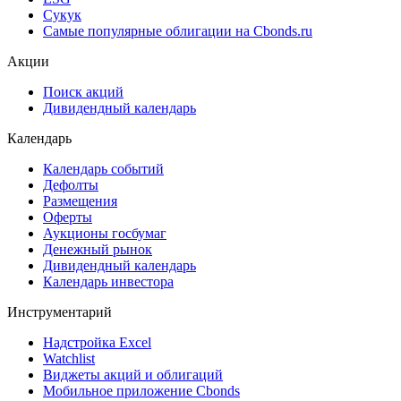
Сукук
Самые популярные облигации на Cbonds.ru
Акции
Поиск акций
Дивидендный календарь
Календарь
Календарь событий
Дефолты
Размещения
Оферты
Аукционы госбумаг
Денежный рынок
Дивидендный календарь
Календарь инвестора
Инструментарий
Надстройка Excel
Watchlist
Виджеты акций и облигаций
Мобильное приложение Cbonds