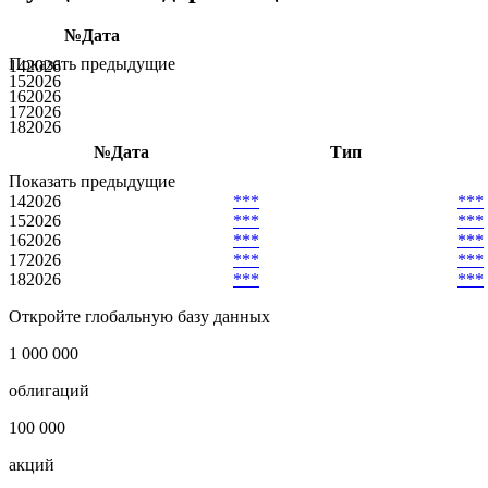
№
Дата
Показать предыдущие
14
2026
15
2026
16
2026
17
2026
18
2026
№
Дата
Тип
Показать предыдущие
14
2026
***
***
15
2026
***
***
16
2026
***
***
17
2026
***
***
18
2026
***
***
Откройте глобальную базу данных
1 000 000
облигаций
100 000
акций