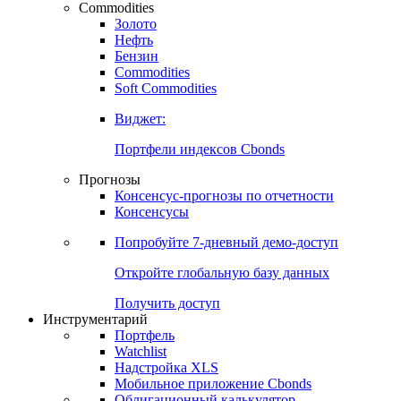
Commodities
Золото
Нефть
Бензин
Commodities
Soft Commodities
Виджет:
Портфели индексов Cbonds
Прогнозы
Консенсус-прогнозы по отчетности
Консенсусы
Попробуйте
7-дневный
демо-доступ
Откройте глобальную базу данных
Получить доступ
Инструментарий
Портфель
Watchlist
Надстройка XLS
Мобильное приложение Cbonds
Облигационный калькулятор