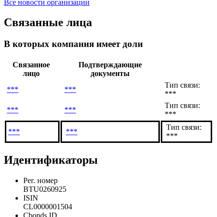
Все новости организации
Связанные лица
В которых компания имеет доли
Связанное
Подтверждающие
лицо
документы
Тип связи:
***
***
***
Тип связи:
***
***
***
Тип связи:
***
***
***
Идентификаторы
Рег. номер
BTU0260925
ISIN
CL0000001504
Cbonds ID