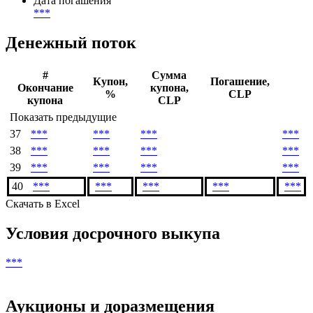
Дата погашения
***
Денежный поток
#
Сумма
Купон,
Погашение,
Окончание
купона,
%
CLP
купона
CLP
Показать предыдущие
37
***
***
***
***
38
***
***
***
***
39
***
***
***
***
40
***
***
***
***
***
Скачать в Excel
Условия досрочного выкупа
***
Аукционы и доразмещения