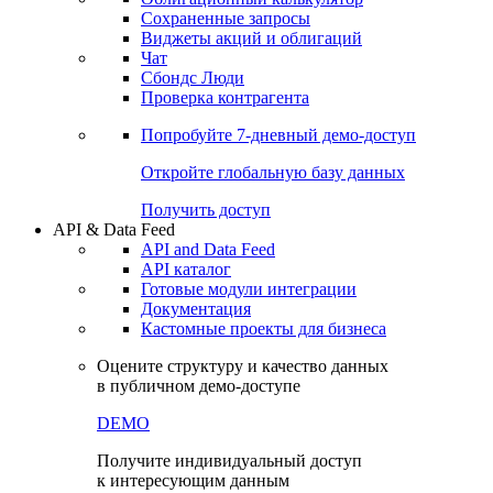
Сохраненные запросы
Виджеты акций и облигаций
Чат
Сбондс Люди
Проверка контрагента
Попробуйте
7-дневный
демо-доступ
Откройте глобальную базу данных
Получить доступ
API & Data Feed
API and Data Feed
API каталог
Готовые модули интеграции
Документация
Кастомные проекты для бизнеса
Оцените структуру и качество данных
в публичном демо-доступе
DEMO
Получите индивидуальный доступ
к интересующим данным