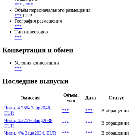
***
-
***
Объём первоначального размещения
***
CLP
География размещения
***
Тип инвесторов
***
Конвертация и обмен
Условия конвертации
***
Последние выпуски
Объем,
Эмиссия
Дата
Статус
млн
Чили, 4.75% 3aug2046,
***
***
В обращении
EUR
Чили, 4.375% 3aug2038,
***
***
В обращении
EUR
Чили, 4% 3aug2034, EUR
***
***
В обращении