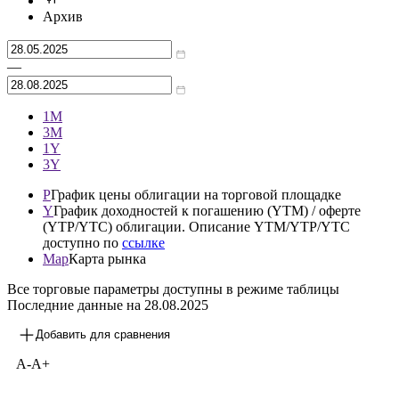
Архив
—
1М
3М
1Y
3Y
P
График цены облигации на торговой площадке
Y
График доходностей к погашению (YTM) / оферте
(YTP/YTC) облигации. Описание YTM/YTP/YTC
доступно по
ссылке
Map
Карта рынка
Все торговые параметры доступны в режиме таблицы
Последние данные на
28.08.2025
Добавить для сравнения