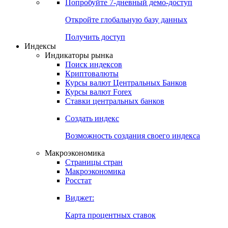
Попробуйте
7-дневный
демо-доступ
Откройте глобальную базу данных
Получить доступ
Индексы
Индикаторы рынка
Поиск индексов
Криптовалюты
Курсы валют Центральных Банков
Курсы валют Forex
Ставки центральных банков
Создать индекс
Возможность создания своего индекса
Макроэкономика
Страницы стран
Макроэкономика
Росстат
Виджет:
Карта процентных ставок