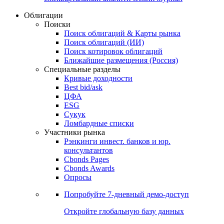
Облигации
Поиски
Поиск облигаций & Карты рынка
Поиск облигаций (ИИ)
Поиск котировок облигаций
Ближайшие размещения (Россия)
Специальные разделы
Кривые доходности
Best bid/ask
ЦФА
ESG
Сукук
Ломбардные списки
Участники рынка
Рэнкинги инвест. банков и юр.
консультантов
Cbonds Pages
Cbonds Awards
Опросы
Попробуйте
7-дневный
демо-доступ
Откройте глобальную базу данных