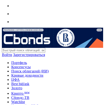
РЕКЛАМА • HTTPS://WWW.HSE.RU/
Войти
Зарегистрироваться
Портфель
Консенсусы
Поиск облигаций (ИИ)
Кривые доходности
ЦФА
Best bid/ask
Золото
new
Крипто
Сбондс-ТВ
Watchlist