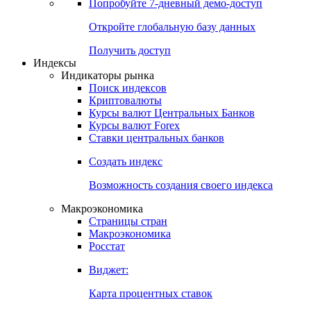
Попробуйте
7-дневный
демо-доступ
Откройте глобальную базу данных
Получить доступ
Индексы
Индикаторы рынка
Поиск индексов
Криптовалюты
Курсы валют Центральных Банков
Курсы валют Forex
Ставки центральных банков
Создать индекс
Возможность создания своего индекса
Макроэкономика
Страницы стран
Макроэкономика
Росстат
Виджет:
Карта процентных ставок