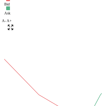
A-
A+