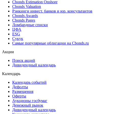
Cbonds Estimation Onshore
Cbonds Valuation
Рэнкинги инвест. банков и юр. консультантов
Cbonds Awards
Cbonds Pages
Ломбардные списки
ЦФА
ESG
Сукук
Самые популярные облигации на Cbonds.ru
Акции
Поиск акций
Дивидендный календарь
Календарь
Календарь событий
Дефолты
Размещения
Оферты
Аукционы госбумаг
Денежный рынок
Дивидендный календарь