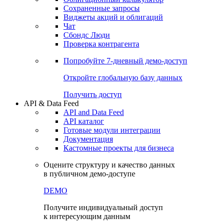
Сохраненные запросы
Виджеты акций и облигаций
Чат
Сбондс Люди
Проверка контрагента
Попробуйте
7-дневный
демо-доступ
Откройте глобальную базу данных
Получить доступ
API & Data Feed
API and Data Feed
API каталог
Готовые модули интеграции
Документация
Кастомные проекты для бизнеса
Оцените структуру и качество данных
в публичном демо-доступе
DEMO
Получите индивидуальный доступ
к интересующим данным