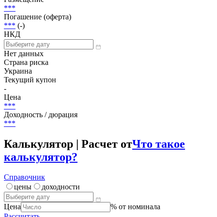
***
Погашение (оферта)
***
(-)
НКД
Нет данных
Страна риска
Украина
Текущий купон
-
Цена
***
Доходность / дюрация
***
Калькулятор | Расчет от
Что такое
калькулятор?
Справочник
цены
доходности
Цена
% от номинала
Рассчитать