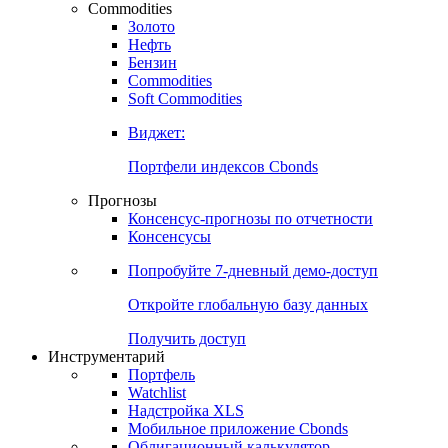
Commodities
Золото
Нефть
Бензин
Commodities
Soft Commodities
Виджет:
Портфели индексов Cbonds
Прогнозы
Консенсус-прогнозы по отчетности
Консенсусы
Попробуйте
7-дневный
демо-доступ
Откройте глобальную базу данных
Получить доступ
Инструментарий
Портфель
Watchlist
Надстройка XLS
Мобильное приложение Cbonds
Облигационный калькулятор