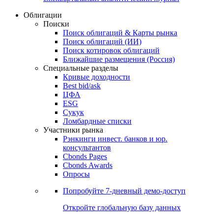
Облигации
Поиски
Поиск облигаций & Карты рынка
Поиск облигаций (ИИ)
Поиск котировок облигаций
Ближайшие размещения (Россия)
Специальные разделы
Кривые доходности
Best bid/ask
ЦФА
ESG
Сукук
Ломбардные списки
Участники рынка
Рэнкинги инвест. банков и юр.
консультантов
Cbonds Pages
Cbonds Awards
Опросы
Попробуйте
7-дневный
демо-доступ
Откройте глобальную базу данных