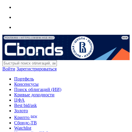
РЕКЛАМА • HTTPS://WWW.HSE.RU/
Войти
Зарегистрироваться
Портфель
Консенсусы
Поиск облигаций (ИИ)
Кривые доходности
ЦФА
Best bid/ask
Золото
new
Крипто
Сбондс-ТВ
Watchlist