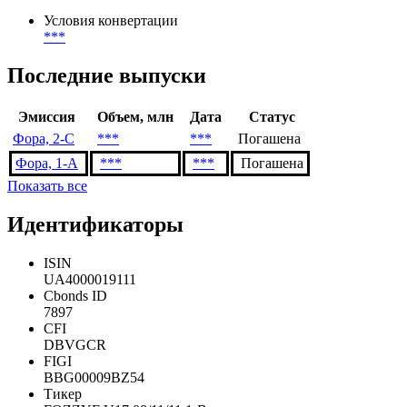
Условия конвертации
***
Последние выпуски
Эмиссия
Объем, млн
Дата
Статус
Фора, 2-C
***
***
Погашена
Фора, 1-A
***
***
Погашена
Показать все
Идентификаторы
ISIN
UA4000019111
Cbonds ID
7897
CFI
DBVGCR
FIGI
BBG00009BZ54
Тикер