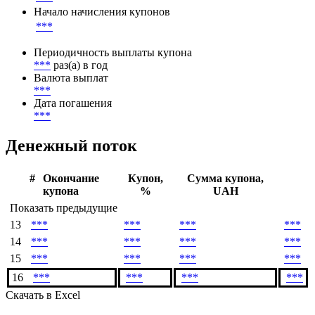
Начало начисления купонов
***
Периодичность выплаты купона
***
раз(а) в год
Валюта выплат
***
Дата погашения
***
Денежный поток
#
Окончание
Купон,
Сумма купона,
купона
%
UAH
Показать предыдущие
13
***
***
***
***
14
***
***
***
***
15
***
***
***
***
16
***
***
***
***
Скачать в Excel