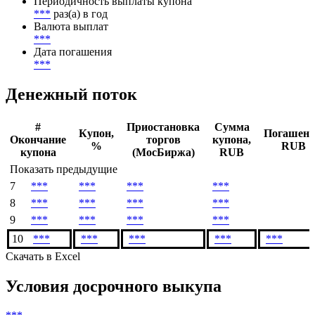
Периодичность выплаты купона
***
раз(а) в год
Валюта выплат
***
Дата погашения
***
Денежный поток
#
Приостановка
Сумма
Купон,
Погашени
Окончание
торгов
купона,
%
RUB
купона
(МосБиржа)
RUB
Показать предыдущие
7
***
***
***
***
8
***
***
***
***
9
***
***
***
***
10
***
***
***
***
***
Скачать в Excel
Условия досрочного выкупа