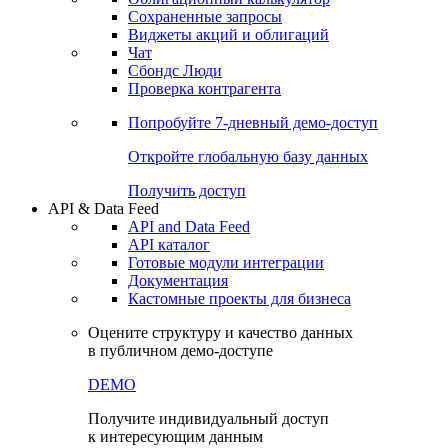
Сохраненные запросы
Виджеты акций и облигаций
Чат
Сбондс Люди
Проверка контрагента
Попробуйте
7-дневный
демо-доступ
Откройте глобальную базу данных
Получить доступ
API & Data Feed
API and Data Feed
API каталог
Готовые модули интеграции
Документация
Кастомные проекты для бизнеса
Оцените структуру и качество данных
в публичном демо-доступе
DEMO
Получите индивидуальный доступ
к интересующим данным