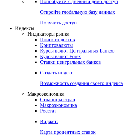
Попробуйте
7-дневный
демо-доступ
Откройте глобальную базу данных
Получить доступ
Индексы
Индикаторы рынка
Поиск индексов
Криптовалюты
Курсы валют Центральных Банков
Курсы валют Forex
Ставки центральных банков
Создать индекс
Возможность создания своего индекса
Макроэкономика
Страницы стран
Макроэкономика
Росстат
Виджет:
Карта процентных ставок