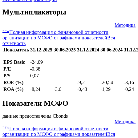
Мультипликаторы
Методика
new
Полная информация о финансовой отчетности
организации по МСФО с графиками показателей
Вся
отчетность
Показатель
31.12.2025
30.06.2025
31.12.2024
30.06.2024
31.12.
EPS Basic
-24,09
P/E
-0,38
P/S
0,07
ROE (%)
-9,2
-20,54
-3,16
ROA (%)
-8,24
-3,6
-0,43
-1,29
-0,24
Показатели МСФО
данные предоставлены Cbonds
Методика
new
Полная информация о финансовой отчетности
организации по МСФО с графиками показателей
Вся