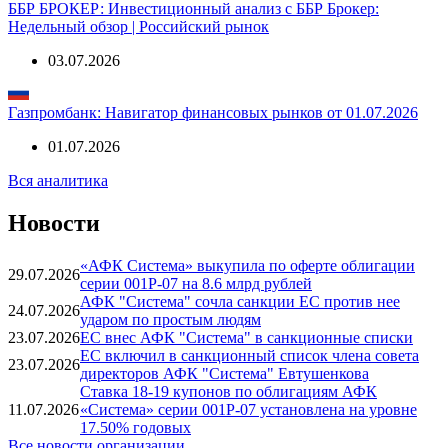
ББР БРОКЕР: Инвестиционный анализ с ББР Брокер:
Недельный обзор | Российский рынок
03.07.2026
Газпромбанк: Навигатор финансовых рынков от 01.07.2026
01.07.2026
Вся аналитика
Новости
«АФК Система» выкупила по оферте облигации
29.07.2026
серии 001P-07 на 8.6 млрд рублей
АФК "Система" сочла санкции ЕС против нее
24.07.2026
ударом по простым людям
23.07.2026
ЕС внес АФК "Система" в санкционные списки
ЕС включил в санкционный список члена совета
23.07.2026
директоров АФК "Система" Евтушенкова
Ставка 18-19 купонов по облигациям АФК
11.07.2026
«Система» серии 001P-07 установлена на уровне
17.50% годовых
Все новости организации