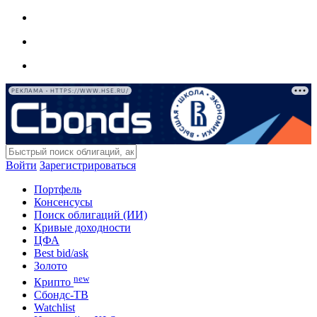
РЕКЛАМА • HTTPS://WWW.HSE.RU/
Войти
Зарегистрироваться
Портфель
Консенсусы
Поиск облигаций (ИИ)
Кривые доходности
ЦФА
Best bid/ask
Золото
new
Крипто
Сбондс-ТВ
Watchlist