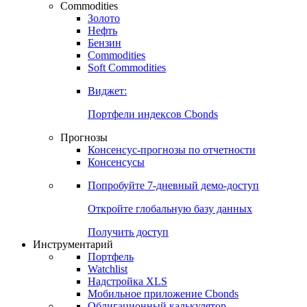
Commodities
Золото
Нефть
Бензин
Commodities
Soft Commodities
Виджет:
Портфели индексов Cbonds
Прогнозы
Консенсус-прогнозы по отчетности
Консенсусы
Попробуйте
7-дневный
демо-доступ
Откройте глобальную базу данных
Получить доступ
Инструментарий
Портфель
Watchlist
Надстройка XLS
Мобильное приложение Cbonds
Облигационный калькулятор