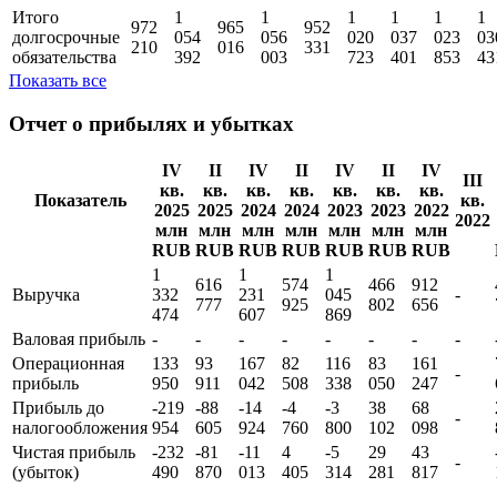
Итого
1
1
1
1
1
1
972
965
952
долгосрочные
054
056
020
037
023
03
210
016
331
обязательства
392
003
723
401
853
43
Показать все
Отчет о прибылях и убытках
IV
II
IV
II
IV
II
IV
III
кв.
кв.
кв.
кв.
кв.
кв.
кв.
Показатель
кв.
2025
2025
2024
2024
2023
2023
2022
2022
млн
млн
млн
млн
млн
млн
млн
RUB
RUB
RUB
RUB
RUB
RUB
RUB
1
1
1
616
574
466
912
Выручка
332
231
045
-
777
925
802
656
474
607
869
Валовая прибыль
-
-
-
-
-
-
-
-
Операционная
133
93
167
82
116
83
161
-
прибыль
950
911
042
508
338
050
247
Прибыль до
-219
-88
-14
-4
-3
38
68
-
налогообложения
954
605
924
760
800
102
098
Чистая прибыль
-232
-81
-11
4
-5
29
43
-
(убыток)
490
870
013
405
314
281
817