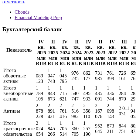
отчетность
Cbonds
Financial Modeling Prep
Бухгалтерский баланс
IV
II
IV
II
IV
II
IV
III
I
кв.
кв.
кв.
кв.
кв.
кв.
кв.
кв.
к
Показатель
2025
2025
2024
2024
2023
2023
2022
2022
20
млн
млн
млн
млн
млн
млн
млн
млн
м
RUB
RUB
RUB
RUB
RUB
RUB
RUB
RUB
R
Итого
1
1
1
976
862
731
761
726
65
оборотные
089
047
045
235
177
985
399
161
76
активы
123
748
795
Итого
1
1
1
1
1
1
1
1
1
внеоборотные
789
843
715
540
495
435
336
284
28
активы
105
673
621
747
933
091
744
870
29
2
2
2
2
2
2
2
1
2 011
Активы
878
891
761
516
358
167
098
94
031
228
421
416
982
110
076
143
05
Итого
2
1
1
1
1
952
873
844
80
краткосрочные
024
845
705
360
257
645
211
751
87
обязательства
654
266
514
705
190