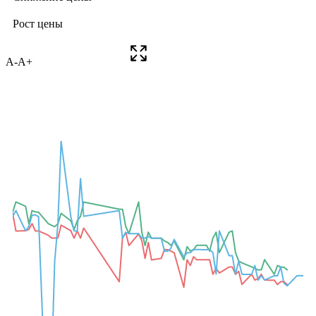
A-
A+