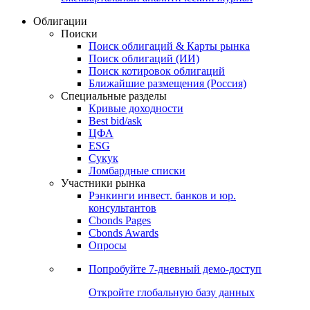
Облигации
Поиски
Поиск облигаций & Карты рынка
Поиск облигаций (ИИ)
Поиск котировок облигаций
Ближайшие размещения (Россия)
Специальные разделы
Кривые доходности
Best bid/ask
ЦФА
ESG
Сукук
Ломбардные списки
Участники рынка
Рэнкинги инвест. банков и юр.
консультантов
Cbonds Pages
Cbonds Awards
Опросы
Попробуйте
7-дневный
демо-доступ
Откройте глобальную базу данных