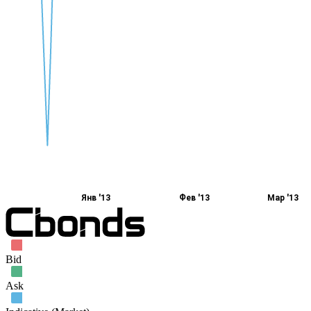
Янв '13
Фев '13
Мар '13
Bid
Ask