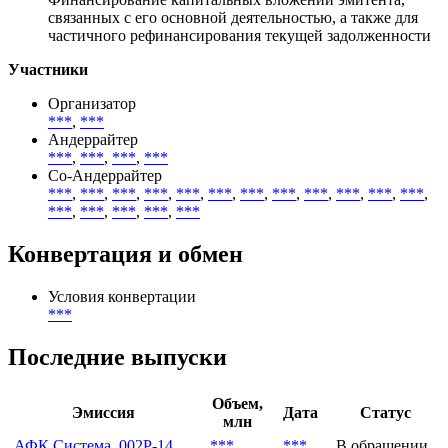
связанных с его основной деятельностью, а также для
частичного рефинансирования текущей задолженности
Участники
Организатор
***
,
***
Андеррайтер
***
,
***
,
***
,
***
Со-Андеррайтер
***
,
***
,
***
,
***
,
***
,
***
,
***
,
***
,
***
,
***
,
***
,
***
,
***
,
***
,
***
,
***
,
***
Конвертация и обмен
Условия конвертации
***
Последние выпуски
Объем,
Эмиссия
Дата
Статус
млн
АФК Система, 002P-14
***
***
В обращении