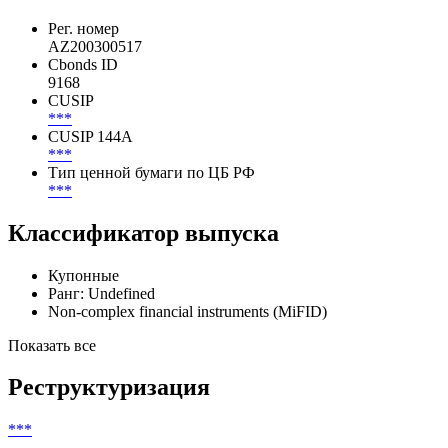
Рег. номер
AZ200300517
Cbonds ID
9168
CUSIP
***
CUSIP 144A
***
Тип ценной бумаги по ЦБ РФ
***
Классификатор выпуска
Купонные
Ранг: Undefined
Non-complex financial instruments (MiFID)
Показать все
Реструктуризация
***