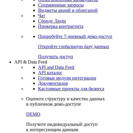
Сохраненные запросы
Виджеты акций и облигаций
Чат
Сбондс Люди
Проверка контрагента
Попробуйте
7-дневный
демо-доступ
Откройте глобальную базу данных
Получить доступ
API & Data Feed
API and Data Feed
API каталог
Готовые модули интеграции
Документация
Кастомные проекты для бизнеса
Оцените структуру и качество данных
в публичном демо-доступе
DEMO
Получите индивидуальный доступ
к интересующим данным