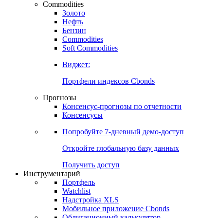
Commodities
Золото
Нефть
Бензин
Commodities
Soft Commodities
Виджет:
Портфели индексов Cbonds
Прогнозы
Консенсус-прогнозы по отчетности
Консенсусы
Попробуйте
7-дневный
демо-доступ
Откройте глобальную базу данных
Получить доступ
Инструментарий
Портфель
Watchlist
Надстройка XLS
Мобильное приложение Cbonds
Облигационный калькулятор