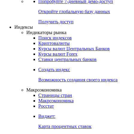
Попробуйте
7-дневный
демо-доступ
Откройте глобальную базу данных
Получить доступ
Индексы
Индикаторы рынка
Поиск индексов
Криптовалюты
Курсы валют Центральных Банков
Курсы валют Forex
Ставки центральных банков
Создать индекс
Возможность создания своего индекса
Макроэкономика
Страницы стран
Макроэкономика
Росстат
Виджет:
Карта процентных ставок