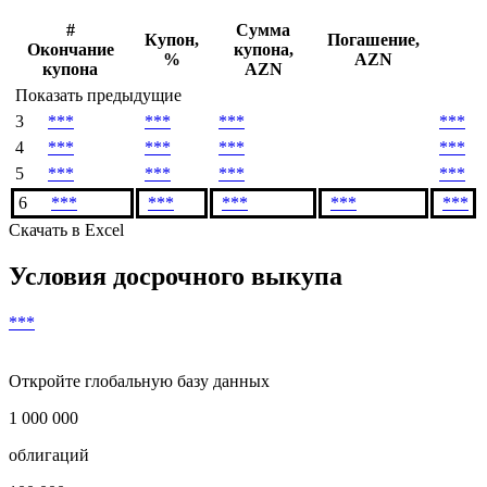
#
Сумма
Купон,
Погашение,
Окончание
купона,
%
AZN
купона
AZN
Показать предыдущие
3
***
***
***
***
4
***
***
***
***
5
***
***
***
***
6
***
***
***
***
***
Скачать в Excel
Условия досрочного выкупа
***
Откройте глобальную базу данных
1 000 000
облигаций