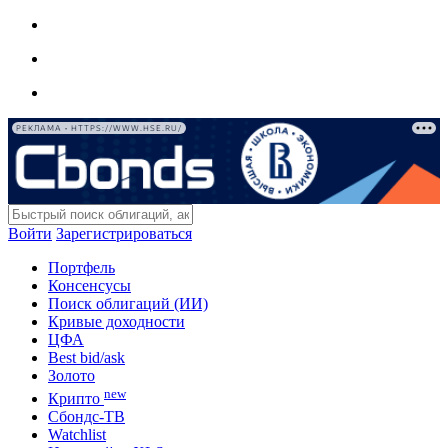
РЕКЛАМА • HTTPS://WWW.HSE.RU/
Войти
Зарегистрироваться
Портфель
Консенсусы
Поиск облигаций (ИИ)
Кривые доходности
ЦФА
Best bid/ask
Золото
new
Крипто
Сбондс-ТВ
Watchlist