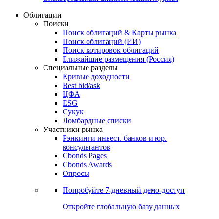
Облигации
Поиски
Поиск облигаций & Карты рынка
Поиск облигаций (ИИ)
Поиск котировок облигаций
Ближайшие размещения (Россия)
Специальные разделы
Кривые доходности
Best bid/ask
ЦФА
ESG
Сукук
Ломбардные списки
Участники рынка
Рэнкинги инвест. банков и юр.
консультантов
Cbonds Pages
Cbonds Awards
Опросы
Попробуйте
7-дневный
демо-доступ
Откройте глобальную базу данных