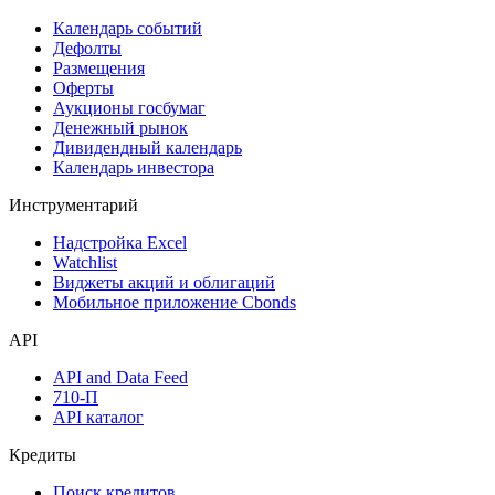
Календарь событий
Дефолты
Размещения
Оферты
Аукционы госбумаг
Денежный рынок
Дивидендный календарь
Календарь инвестора
Инструментарий
Надстройка Excel
Watchlist
Виджеты акций и облигаций
Мобильное приложение Cbonds
API
API and Data Feed
710-П
API каталог
Кредиты
Поиск кредитов