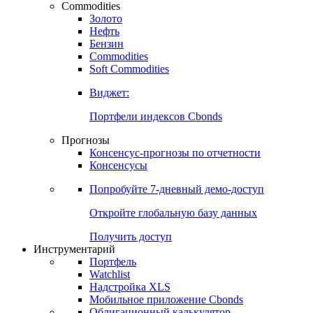
Commodities
Золото
Нефть
Бензин
Commodities
Soft Commodities
Виджет:
Портфели индексов Cbonds
Прогнозы
Консенсус-прогнозы по отчетности
Консенсусы
Попробуйте
7-дневный
демо-доступ
Откройте глобальную базу данных
Получить доступ
Инструментарий
Портфель
Watchlist
Надстройка XLS
Мобильное приложение Cbonds
Облигационный калькулятор