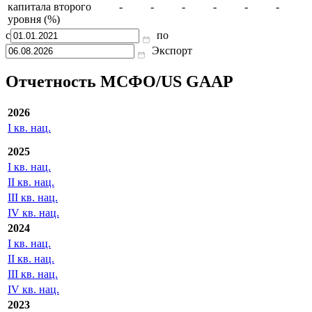
капитала второго
-
-
-
-
-
-
уровня (%)
с
по
Экспорт
Отчетность МСФО/US GAAP
2026
I кв. нац.
2025
I кв. нац.
II кв. нац.
III кв. нац.
IV кв. нац.
2024
I кв. нац.
II кв. нац.
III кв. нац.
IV кв. нац.
2023