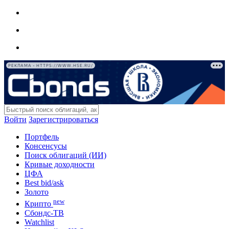
РЕКЛАМА • HTTPS://WWW.HSE.RU/
Войти
Зарегистрироваться
Портфель
Консенсусы
Поиск облигаций (ИИ)
Кривые доходности
ЦФА
Best bid/ask
Золото
new
Крипто
Сбондс-ТВ
Watchlist