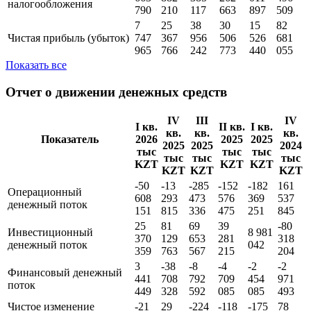
налогообложения
790
210
117
663
897
509
7
25
38
30
15
82
Чистая прибыль (убыток)
747
367
956
506
526
681
965
766
242
773
440
055
Показать все
Отчет о движении денежных средств
IV
III
IV
I кв.
II кв.
I кв.
кв.
кв.
кв.
Показатель
2026
2025
2025
2025
2025
2024
тыс
тыс
тыс
тыс
тыс
тыс
KZT
KZT
KZT
KZT
KZT
KZT
-50
-13
-285
-152
-182
161
Операционный
608
293
473
576
369
537
денежный поток
151
815
336
475
251
845
25
81
69
39
-80
Инвестиционный
8 981
370
129
653
281
318
денежный поток
042
359
763
567
215
204
3
-38
-8
-4
-2
-2
Финансовый денежный
441
708
792
709
454
971
поток
449
328
592
085
085
493
Чистое изменение
-21
29
-224
-118
-175
78