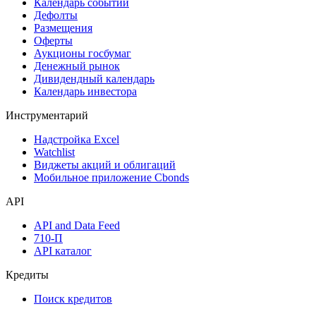
Календарь событий
Дефолты
Размещения
Оферты
Аукционы госбумаг
Денежный рынок
Дивидендный календарь
Календарь инвестора
Инструментарий
Надстройка Excel
Watchlist
Виджеты акций и облигаций
Мобильное приложение Cbonds
API
API and Data Feed
710-П
API каталог
Кредиты
Поиск кредитов