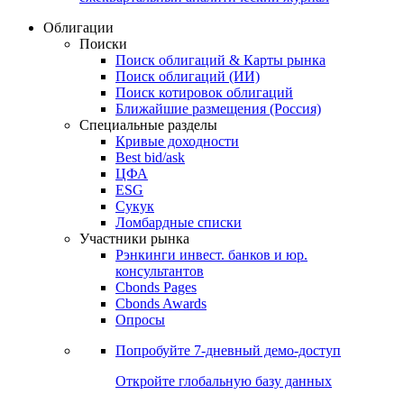
Облигации
Поиски
Поиск облигаций & Карты рынка
Поиск облигаций (ИИ)
Поиск котировок облигаций
Ближайшие размещения (Россия)
Специальные разделы
Кривые доходности
Best bid/ask
ЦФА
ESG
Сукук
Ломбардные списки
Участники рынка
Рэнкинги инвест. банков и юр.
консультантов
Cbonds Pages
Cbonds Awards
Опросы
Попробуйте
7-дневный
демо-доступ
Откройте глобальную базу данных