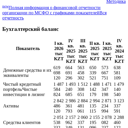
Методика
new
Полная информация о финансовой отчетности
организации по МСФО с графиками показателей
Вся
отчетность
Бухгалтерский баланс
IV
III
IV
I кв.
II кв.
I кв.
кв.
кв.
кв.
Показатель
2026
2025
2025
2025
2025
2024
тыс
тыс
тыс
тыс
тыс
тыс
KZT
KZT
KZT
KZT
KZT
KZT
619
664
563
650
573
638
Денежные средства и их
698
691
458
339
667
581
эквиваленты
120
296
302
521
751
109
Чистый кредитный
1 487
1 493
1 512
1 488
1 471
1 479
портфель/Чистые
584
240
308
142
347
140
инвестиции в лизинг
824
685
651
179
198
540
2 842
2 986
2 884
2 994
2 871
3 123
Активы
486
361
481
135
234
337
120
793
061
115
994
591
2 051
2 157
2 060
2 155
2 078
2 288
Средства клиентов
538
962
337
195
082
460
332
349
131
096
237
122