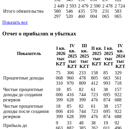
2 449
2 593
2 479
2 590
2 478
2 724
Итого обязательства
580
546
435
570
231
583
297
520
460
004
065
065
Показать все
Отчет о прибылях и убытках
IV
III
IV
I кв.
II кв.
I кв.
кв.
кв.
кв.
Показатель
2026
2025
2025
2025
2025
2024
тыс
тыс
тыс
тыс
тыс
тыс
KZT
KZT
KZT
KZT
KZT
KZT
75
306
233
158
85
329
Процентные доходы
068
960
478
805
663
561
310
970
809
412
993
718
Чистые процентные
18
85
82
61
38
157
доходы до создания
006
416
744
723
695
922
резервов
399
628
399
476
874
688
Чистые процентные
18
85
82
61
38
157
доходы поcле создания
006
416
744
723
695
922
резервов
399
628
399
476
874
688
9
33
48
38
19
92
Прибыль до
663
882
385
262
011
496