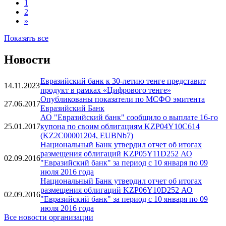
1
2
»
Показать все
Новости
Евразийский банк к 30-летию тенге представит
14.11.2023
продукт в рамках «Цифрового тенге»
Опубликованы показатели по МСФО эмитента
27.06.2017
Евразийский Банк
АО "Евразийский банк" сообщило о выплате 16-го
25.01.2017
купона по своим облигациям KZP04Y10С614
(KZ2C00001204, EUBNb7)
Национальный Банк утвердил отчет об итогах
размещения облигаций KZP05Y11D252 АО
02.09.2016
"Евразийский банк" за период с 10 января по 09
июля 2016 года
Национальный Банк утвердил отчет об итогах
размещения облигаций KZP06Y10D252 АО
02.09.2016
"Евразийский банк" за период с 10 января по 09
июля 2016 года
Все новости организации