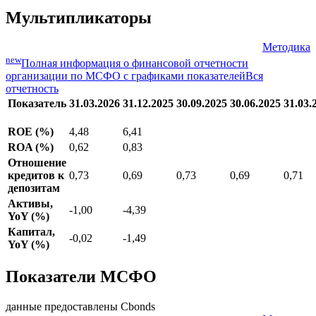
Мультипликаторы
Методика
new
Полная информация о финансовой отчетности
организации по МСФО с графиками показателей
Вся
отчетность
Показатель
31.03.2026
31.12.2025
30.09.2025
30.06.2025
31.03.
ROE (%)
4,48
6,41
ROA (%)
0,62
0,83
Отношение
кредитов к
0,73
0,69
0,73
0,69
0,71
депозитам
Активы,
-1,00
-4,39
YoY (%)
Капитал,
-0,02
-1,49
YoY (%)
Показатели МСФО
данные предоставлены Cbonds