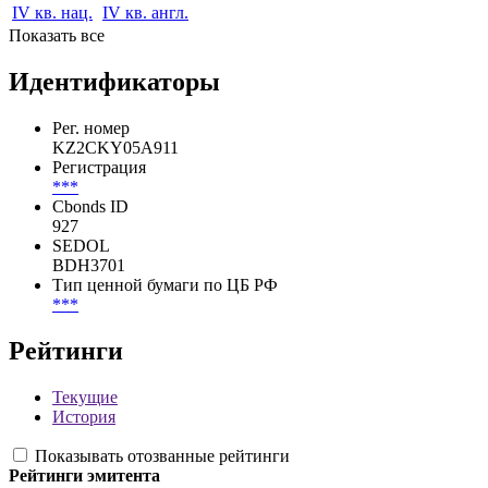
IV кв. нац.
IV кв. англ.
Показать все
Идентификаторы
Рег. номер
KZ2CKY05A911
Регистрация
***
Cbonds ID
927
SEDOL
BDH3701
Тип ценной бумаги по ЦБ РФ
***
Рейтинги
Текущие
История
Показывать отозванные рейтинги
Рейтинги эмитента