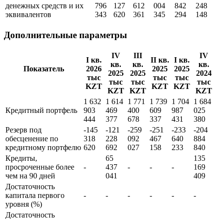
денежных средств и их
796
127
612
004
842
248
эквивалентов
343
620
361
345
294
148
Дополнительные параметры
IV
III
IV
I кв.
II кв.
I кв.
кв.
кв.
кв.
Показатель
2026
2025
2025
2025
2025
2024
тыс
тыс
тыс
тыс
тыс
тыс
KZT
KZT
KZT
KZT
KZT
KZT
1 632
1 614
1 771
1 739
1 704
1 684
Кредитный портфель
903
469
400
609
987
025
444
377
678
337
431
380
Резерв под
-145
-121
-259
-251
-233
-204
обесценение по
318
228
092
467
640
884
кредитному портфелю
620
692
027
158
233
840
Кредиты,
65
135
просроченные более
-
437
-
-
-
169
чем на 90 дней
041
409
Достаточность
капитала первого
-
-
-
-
-
-
уровня (%)
Достаточность