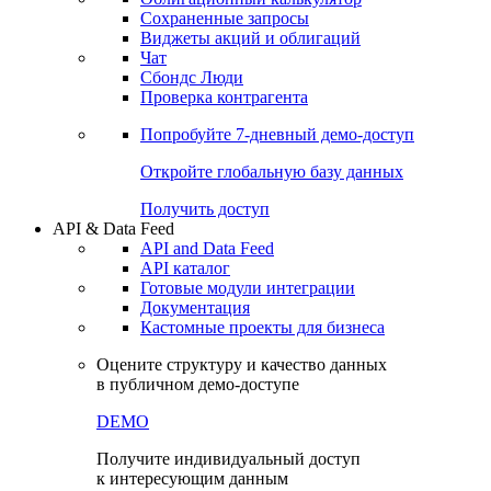
Сохраненные запросы
Виджеты акций и облигаций
Чат
Сбондс Люди
Проверка контрагента
Попробуйте
7-дневный
демо-доступ
Откройте глобальную базу данных
Получить доступ
API & Data Feed
API and Data Feed
API каталог
Готовые модули интеграции
Документация
Кастомные проекты для бизнеса
Оцените структуру и качество данных
в публичном демо-доступе
DEMO
Получите индивидуальный доступ
к интересующим данным