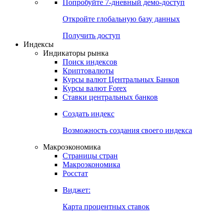
Попробуйте
7-дневный
демо-доступ
Откройте глобальную базу данных
Получить доступ
Индексы
Индикаторы рынка
Поиск индексов
Криптовалюты
Курсы валют Центральных Банков
Курсы валют Forex
Ставки центральных банков
Создать индекс
Возможность создания своего индекса
Макроэкономика
Страницы стран
Макроэкономика
Росстат
Виджет:
Карта процентных ставок