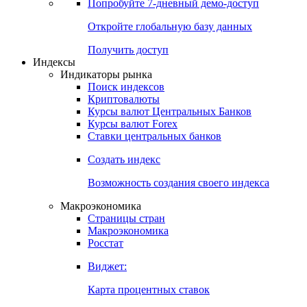
Попробуйте
7-дневный
демо-доступ
Откройте глобальную базу данных
Получить доступ
Индексы
Индикаторы рынка
Поиск индексов
Криптовалюты
Курсы валют Центральных Банков
Курсы валют Forex
Ставки центральных банков
Создать индекс
Возможность создания своего индекса
Макроэкономика
Страницы стран
Макроэкономика
Росстат
Виджет:
Карта процентных ставок