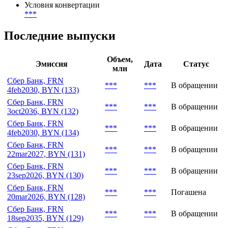
Условия конвертации
***
Последние выпуски
Объем,
Эмиссия
Дата
Статус
млн
Сбер Банк, FRN
***
***
В обращении
4feb2030, BYN (133)
Сбер Банк, FRN
***
***
В обращении
3oct2036, BYN (132)
Сбер Банк, FRN
***
***
В обращении
4feb2030, BYN (134)
Сбер Банк, FRN
***
***
В обращении
22mar2027, BYN (131)
Сбер Банк, FRN
***
***
В обращении
23sep2026, BYN (130)
Сбер Банк, FRN
***
***
Погашена
20mar2026, BYN (128)
Сбер Банк, FRN
***
***
В обращении
18sep2035, BYN (129)