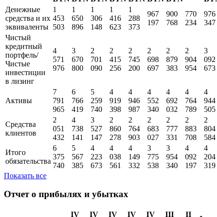
Денежные
1
1
1
1
1
967
900
770
976
средства и их
453
650
306
416
288
197
768
234
347
эквиваленты
503
896
148
623
373
Чистый
кредитный
4
3
2
2
2
2
2
2
3
портфель/
571
670
701
415
745
698
879
904
092
Чистые
976
800
090
256
200
697
383
954
673
инвестиции
в лизинг
7
6
5
4
4
4
4
4
4
Активы
791
766
259
919
946
552
692
764
944
965
419
740
398
987
340
032
789
505
2
4
3
2
2
2
2
2
2
Средства
051
738
527
860
764
683
777
883
804
клиентов
432
141
147
278
903
027
331
708
584
6
5
4
4
4
3
3
4
4
Итого
375
567
223
038
149
775
954
092
204
обязательства
740
385
673
561
332
538
340
197
319
Показать все
Отчет о прибылях и убытках
IV
IV
IV
IV
IV
III
II