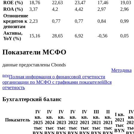
ROE (%)
18,76
22,63
23,47
17,46
19,03
ROA (%)
3,37
4,2
4,42
2,97
2,96
Отношение
кредитов к
2,23
0,77
0,77
0,84
0,99
депозитам
Активы,
15,16
28,65
6,92
-0,56
0,05
YoY (%)
Показатели МСФО
данные предоставлены Cbonds
Методика
new
Полная информация о финансовой отчетности
организации по МСФО с графиками показателей
Вся
отчетность
Бухгалтерский баланс
IV
IV
IV
IV
IV
III
II
IV
I кв.
кв.
кв.
кв.
кв.
кв.
кв.
кв.
кв
Показатель
2021
2025
2024
2023
2022
2021
2021
2021
202
тыс
тыс
тыс
тыс
тыс
тыс
тыс
тыс
ты
BYN
BYN
BYN
BYN
BYN
BYN
BYN
BYN
BY