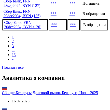
Сбер Банк, FRN
***
***
Погашена
23sep2025, BYN (127)
Сбер Банк, FRN
***
***
В обращении
20dec2034, BYN (125)
Сбер Банк, FRN
***
***
В обращении
20dec2034, BYN (126)
1
2
3
...
13
»
Показать все
Аналитика о компании
Сбондс-Беларусь: Долговой рынок Беларуси, Июнь 2025
16.07.2025