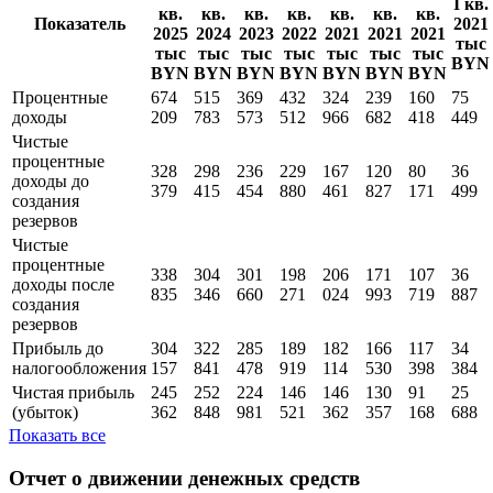
I кв.
кв.
кв.
кв.
кв.
кв.
кв.
кв.
Показатель
2021
2025
2024
2023
2022
2021
2021
2021
тыс
тыс
тыс
тыс
тыс
тыс
тыс
тыс
BYN
BYN
BYN
BYN
BYN
BYN
BYN
BYN
Процентные
674
515
369
432
324
239
160
75
доходы
209
783
573
512
966
682
418
449
Чистые
процентные
328
298
236
229
167
120
80
36
доходы до
379
415
454
880
461
827
171
499
создания
резервов
Чистые
процентные
338
304
301
198
206
171
107
36
доходы поcле
835
346
660
271
024
993
719
887
создания
резервов
Прибыль до
304
322
285
189
182
166
117
34
налогообложения
157
841
478
919
114
530
398
384
Чистая прибыль
245
252
224
146
146
130
91
25
(убыток)
362
848
981
521
362
357
168
688
Показать все
Отчет о движении денежных средств