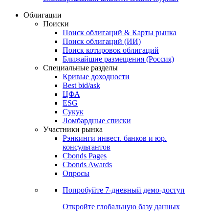
Облигации
Поиски
Поиск облигаций & Карты рынка
Поиск облигаций (ИИ)
Поиск котировок облигаций
Ближайшие размещения (Россия)
Специальные разделы
Кривые доходности
Best bid/ask
ЦФА
ESG
Сукук
Ломбардные списки
Участники рынка
Рэнкинги инвест. банков и юр.
консультантов
Cbonds Pages
Cbonds Awards
Опросы
Попробуйте
7-дневный
демо-доступ
Откройте глобальную базу данных