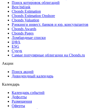
Поиск котировок облигаций
Best bid/ask
Cbonds Estimation
Cbonds Estimation Onshore
Cbonds Valuation
Рэнкинги инвест. банков и юр. консультантов
Cbonds Awards
Cbonds Pages
Ломбардные списки
ЦФА
ESG
Сукук
Самые популярные облигации на Cbonds.ru
Акции
Поиск акций
Дивидендный календарь
Календарь
Календарь событий
Дефолты
Размещения
Оферты