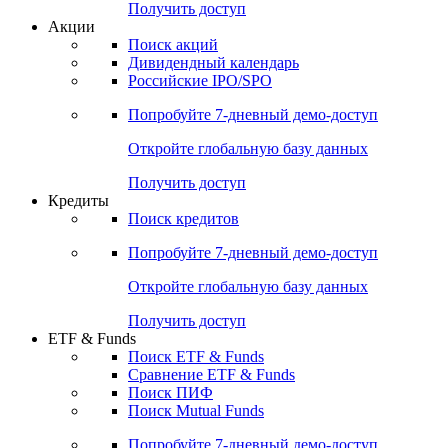
Получить доступ
Акции
Поиск акций
Дивидендный календарь
Российские IPO/SPO
Попробуйте
7-дневный
демо-доступ
Откройте глобальную базу данных
Получить доступ
Кредиты
Поиск кредитов
Попробуйте
7-дневный
демо-доступ
Откройте глобальную базу данных
Получить доступ
ETF & Funds
Поиск ETF & Funds
Сравнение ETF & Funds
Поиск ПИФ
Поиск Mutual Funds
Попробуйте
7-дневный
демо-доступ