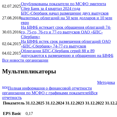
Опубликованы показатели по МСФО эмитента
02.07.2025
Сбер Банк за 4 квартал 2024 года
БПС-Сбербанк начал размещение двух выпусков
27.08.2018
валютных облигаций на 50 млн долларов и 10 млн
евро
На БВФБ истекает срок обращения облигаций 74-
30.03.2016
го, 75-го, 76-го и 77-го выпусков ОАО «БПС-
Сбербанк»
На БВФБ истек срок размещения облигаций ОАО
02.04.2015
«БПС-Сбербанк» 74-77-го выпусков
Облигации БПС-Сбербанк серий 88 и 89
04.02.2015
допускаются к размещению и обращению на БВФБ
Все новости организации
Мультипликаторы
Методика
new
Полная информация о финансовой отчетности
организации по МСФО с графиками показателей
Вся
отчетность
Показатель
31.12.2025
31.12.2024
31.12.2023
31.12.2022
31.12.
EPS Basic
0,17