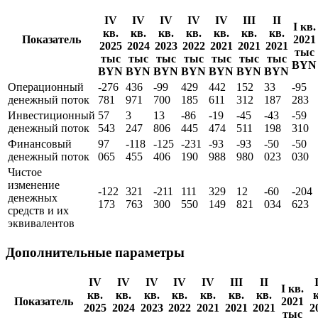
IV
IV
IV
IV
IV
III
II
I кв.
кв.
кв.
кв.
кв.
кв.
кв.
кв.
Показатель
2021
2025
2024
2023
2022
2021
2021
2021
тыс
тыс
тыс
тыс
тыс
тыс
тыс
тыс
BYN
BYN
BYN
BYN
BYN
BYN
BYN
BYN
Операционный
-276
436
-99
429
442
152
33
-95
денежный поток
781
971
700
185
611
312
187
283
Инвестиционный
57
3
13
-86
-19
-45
-43
-59
денежный поток
543
247
806
445
474
511
198
310
Финансовый
97
-118
-125
-231
-93
-93
-50
-50
денежный поток
065
455
406
190
988
980
023
030
Чистое
изменение
-122
321
-211
111
329
12
-60
-204
денежных
173
763
300
550
149
821
034
623
средств и их
эквивалентов
Дополнительные параметры
IV
IV
IV
IV
IV
III
II
I кв.
кв.
кв.
кв.
кв.
кв.
кв.
кв.
к
Показатель
2021
2025
2024
2023
2022
2021
2021
2021
2
тыс