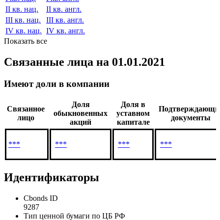
II кв. нац.
II кв. англ.
III кв. нац.
III кв. англ.
IV кв. нац.
IV кв. англ.
Показать все
Связанные лица
на 01.01.2021
Имеют доли в компании
Доля
Доля в
Связанное
Подтверждающи
обыкновенных
уставном
лицо
документы
акций
капитале
***
***
***
***
Идентификаторы
Cbonds ID
9287
Тип ценной бумаги по ЦБ РФ