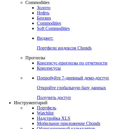
Commodities
Золото
Нефть
Бензин
Commodities
Soft Commodities
Виджет:
Портфели индексов Cbonds
Прогнозы
Консенсус-прогнозы по отчетности
Консенсусы
Попробуйте
7-дневный
демо-доступ
Откройте глобальную базу данных
Получить доступ
Инструментарий
Портфель
Watchlist
Надстройка XLS
Мобильное приложение Cbonds
Облигационный калькулятор