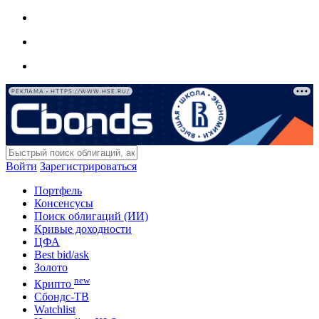
РЕКЛАМА • HTTPS://WWW.HSE.RU/
Войти
Зарегистрироваться
Портфель
Консенсусы
Поиск облигаций (ИИ)
Кривые доходности
ЦФА
Best bid/ask
Золото
new
Крипто
Сбондс-ТВ
Watchlist