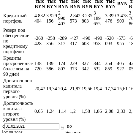
тыс
тыс
тыс
тыс
тыс
тыс
тыс
т
BYN
BYN
BYN
BYN
BYN
BYN
BYN
BYN
B
2
3
3
Кредитный
4 832
3 929
2 842
3 235
3 399
3 478
990
189
7
портфель
404
156
573
803
476
909
407
655
8
Резерв под
обесценение
-260
-258
-289
-427
-490
-490
-520
-573
-
по
428
356
317
317
603
958
093
955
1
кредитному
портфелю
Кредиты,
просроченные
138
139
174
229
327
344
354
405
4
более чем на
720
586
807
373
342
532
859
927
0
90 дней
Достаточность
капитала
20,47
19,34
20,4
21,87
19,56
19,4
17,74
15,61
16
первого
уровня (%)
Достаточность
капитала
0,65
1,24
1,14
1,2
1,58
1,86
2,08
2,33
2,
второго
уровня (%)
с
по
Экспорт