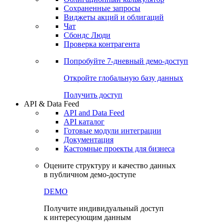
Сохраненные запросы
Виджеты акций и облигаций
Чат
Сбондс Люди
Проверка контрагента
Попробуйте
7-дневный
демо-доступ
Откройте глобальную базу данных
Получить доступ
API & Data Feed
API and Data Feed
API каталог
Готовые модули интеграции
Документация
Кастомные проекты для бизнеса
Оцените структуру и качество данных
в публичном демо-доступе
DEMO
Получите индивидуальный доступ
к интересующим данным