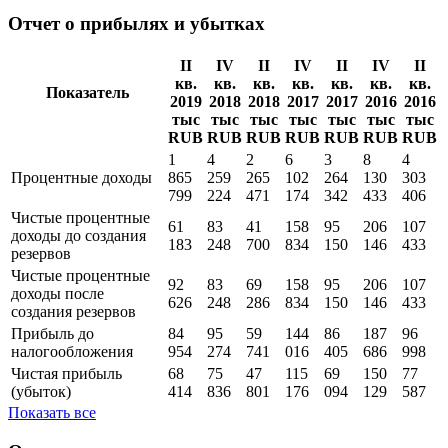
Итого обязательства
123
350
540
803
822
964
477
672
584
565
386
013
451
816
Показать все
Отчет о прибылях и убытках
II
IV
II
IV
II
IV
II
кв.
кв.
кв.
кв.
кв.
кв.
кв.
Показатель
2019
2018
2018
2017
2017
2016
2016
тыс
тыс
тыс
тыс
тыс
тыс
тыс
RUB
RUB
RUB
RUB
RUB
RUB
RUB
1
4
2
6
3
8
4
Процентные доходы
865
259
265
102
264
130
303
799
224
471
174
342
433
406
Чистые процентные
61
83
41
158
95
206
107
доходы до создания
183
248
700
834
150
146
433
резервов
Чистые процентные
92
83
69
158
95
206
107
доходы поcле
626
248
286
834
150
146
433
создания резервов
Прибыль до
84
95
59
144
86
187
96
налогообложения
954
274
741
016
405
686
998
Чистая прибыль
68
75
47
115
69
150
77