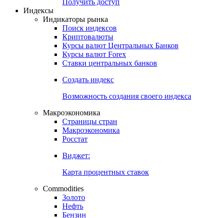
Попробуйте
7-дневный
демо-доступ
Откройте глобальную базу данных
Получить доступ
Индексы
Индикаторы рынка
Поиск индексов
Криптовалюты
Курсы валют Центральных Банков
Курсы валют Forex
Ставки центральных банков
Создать индекс
Возможность создания своего индекса
Макроэкономика
Страницы стран
Макроэкономика
Росстат
Виджет:
Карта процентных ставок