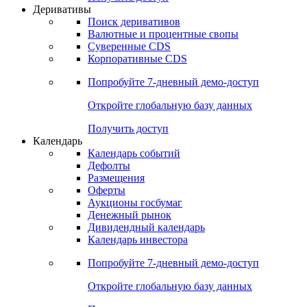
Откройте глобальную базу данных
Получить доступ
Деривативы
Поиск деривативов
Валютные и процентные свопы
Суверенные CDS
Корпоративные CDS
Попробуйте
7-дневный
демо-доступ
Откройте глобальную базу данных
Получить доступ
Календарь
Календарь событий
Дефолты
Размещения
Оферты
Аукционы госбумаг
Денежный рынок
Дивидендный календарь
Календарь инвестора