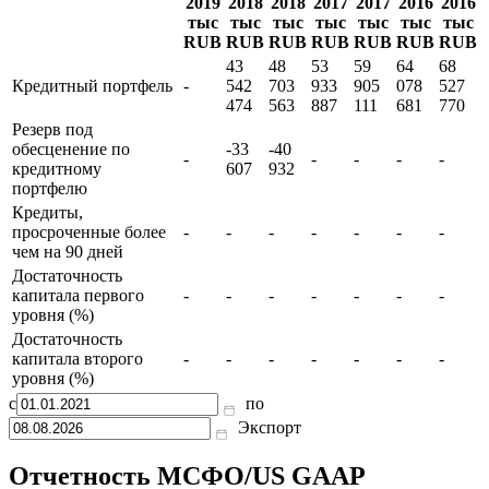
II
IV
II
IV
II
IV
II
кв.
кв.
кв.
кв.
кв.
кв.
кв.
Показатель
2019
2018
2018
2017
2017
2016
2016
тыс
тыс
тыс
тыс
тыс
тыс
тыс
RUB
RUB
RUB
RUB
RUB
RUB
RUB
43
48
53
59
64
68
Кредитный портфель
-
542
703
933
905
078
527
474
563
887
111
681
770
Резерв под
обесценение по
-33
-40
-
-
-
-
-
кредитному
607
932
портфелю
Кредиты,
просроченные более
-
-
-
-
-
-
-
чем на 90 дней
Достаточность
капитала первого
-
-
-
-
-
-
-
уровня (%)
Достаточность
капитала второго
-
-
-
-
-
-
-
уровня (%)
с
по