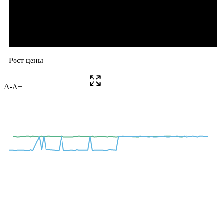
A-
A+