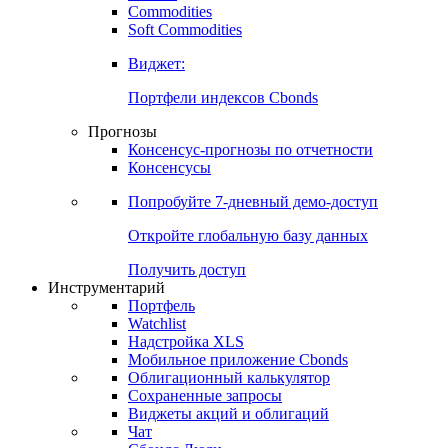
Commodities
Золото
Нефть
Бензин
Commodities
Soft Commodities
Виджет:
Портфели индексов Cbonds
Прогнозы
Консенсус-прогнозы по отчетности
Консенсусы
Попробуйте
7-дневный
демо-доступ
Откройте глобальную базу данных
Получить доступ
Инструментарий
Портфель
Watchlist
Надстройка XLS
Мобильное приложение Cbonds
Облигационный калькулятор