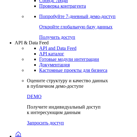
Сохраненные запросы
Виджеты акций и облигаций
Чат
Сбондс Люди
Проверка контрагента
Попробуйте
7-дневный
демо-доступ
Откройте глобальную базу данных
Получить доступ
API & Data Feed
API and Data Feed
API каталог
Готовые модули интеграции
Документация
Кастомные проекты для бизнеса
Оцените структуру и качество данных
в публичном демо-доступе
DEMO
Получите индивидуальный доступ
к интересующим данным