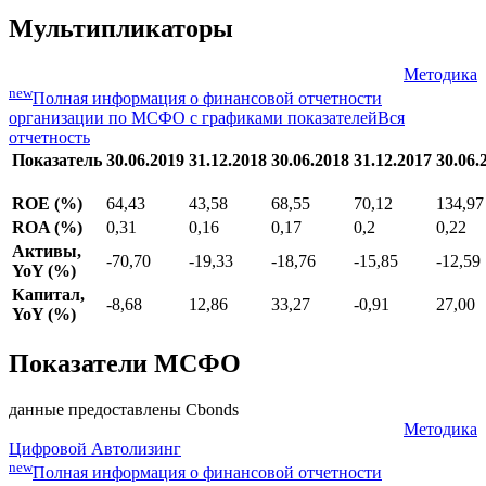
29.04.2019
Финанс» серии БО-02 установлена на уровне 8.75%
годовых
Все новости организации
Мультипликаторы
Методика
new
Полная информация о финансовой отчетности
организации по МСФО с графиками показателей
Вся
отчетность
Показатель
30.06.2019
31.12.2018
30.06.2018
31.12.2017
30.06.
ROE (%)
64,43
43,58
68,55
70,12
134,97
ROA (%)
0,31
0,16
0,17
0,2
0,22
Активы,
-70,70
-19,33
-18,76
-15,85
-12,59
YoY (%)
Капитал,
-8,68
12,86
33,27
-0,91
27,00
YoY (%)
Показатели МСФО
данные предоставлены Cbonds