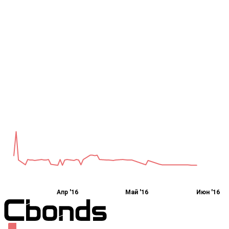
Апр '16
Май '16
Июн '16