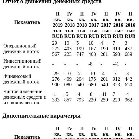
(убыток)
414
836
801
176
094
129
587
Показать все
Отчет о движении денежных средств
II
IV
II
IV
II
IV
II
кв.
кв.
кв.
кв.
кв.
кв.
кв.
Показатель
2019
2018
2018
2017
2017
2016
2016
тыс
тыс
тыс
тыс
тыс
тыс
тыс
RUB
RUB
RUB
RUB
RUB
RUB
RUB
29
10
5
10
4
7
3
Операционный
275
403
199
167
190
919
437
денежный поток
567
223
747
468
281
593
689
Инвестиционный
-
-
-
-8
-
-41
-
денежный поток
-29
-10
-5
-10
-4
-7
-3
Финансовый
276
409
204
175
201
912
442
денежный поток
900
080
540
680
540
323
650
Чистое изменение
-1
-5
-4
-8
-11
7
-4
денежных средств и
333
857
793
220
259
229
962
их эквивалентов
Дополнительные параметры