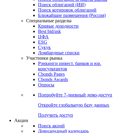
Облигации
Поиски
Поиск облигаций & Карты рынка
Поиск облигаций (ИИ)
Поиск котировок облигаций
Ближайшие размещения (Россия)
Специальные разделы
Кривые доходности
Best bid/ask
ЦФА
ESG
Сукук
Ломбардные списки
Участники рынка
Рэнкинги инвест. банков и юр.
консультантов
Cbonds Pages
Cbonds Awards
Опросы
Попробуйте
7-дневный
демо-доступ
Откройте глобальную базу данных