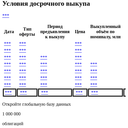
28
***
***
***
***
***
Скачать в Excel
Условия досрочного выкупа
***
Период
Выкупленный
Тип
Дата
предъявления
Цена
объём по
оферты
к выкупу
номиналу, млн
***
***
***
*
***
***
***
*
***
***
***
***
*
***
***
***
***
***
*
***
***
***
***
***
*
***
***
***
***
***
*
***
***
***
***
***
*
***
***
***
***
***
Откройте глобальную базу данных