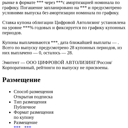
на внебиржевом рынке. Выпуск имеет номинал 1 000 RUB и
торгуется как самостоятельный долговой инструмент.
Дата размещения — *** эмиссия прошла на внебиржевом
рынке в формате *** через ***с амортизацией номинала по
графику. Погашение запланировано на *** и предусмотрено
условиями выпуска без амортизации номинала по графику.
Ставка купона облигации Цифровой Автолизинг установлена
на уровне ***% годовых и фиксируется по графику купонных
периодов.
Купоны выплачиваются ***, дата ближайшей выплаты — .
Всего по выпуску предусмотрено 28 купонных периодов, из
них выплачено — 0, осталось — 28.
Эмитент — ООО ЦИФРОВОЙ АВТОЛИЗИНГ/Россия/
Корпоративный, рейтинги по выпуску не присвоены.
Размещение
Способ размещения
Открытая подписка
Тип размещения
Публичное