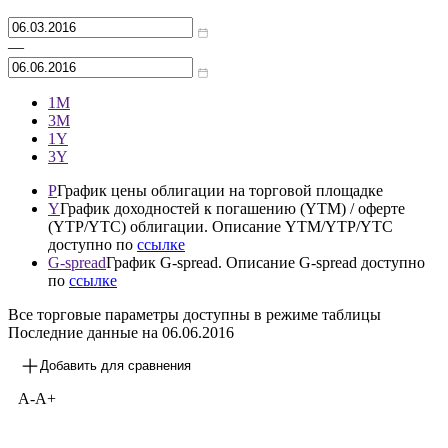
Архив
—
1М
3М
1Y
3Y
P
График цены облигации на торговой площадке
Y
График доходностей к погашению (YTM) / оферте
(YTP/YTC) облигации. Описание YTM/YTP/YTC
доступно по
ссылке
G-spread
График G-spread. Описание G-spread доступно
по
ссылке
Все торговые параметры доступны в режиме таблицы
Последние данные на
06.06.2016
Добавить для сравнения