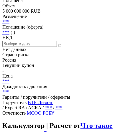
Гарантированные
Статус
Погашена
Объем
5 000 000 000 RUB
Размещение
***
Погашение (оферта)
***
(-)
НКД
Нет данных
Страна риска
Россия
Текущий купон
-
Цена
***
Доходность / дюрация
***
Гаранты / поручители / оференты
Поручитель
ВТБ-Лизинг
/ Expert RA / ACRA
/
***
/
***