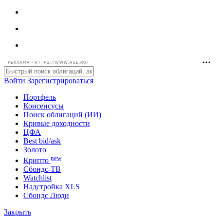
РЕКЛАМА • HTTPS://WWW.HSE.RU/
Войти
Зарегистрироваться
Портфель
Консенсусы
Поиск облигаций (ИИ)
Кривые доходности
ЦФА
Best bid/ask
Золото
new
Крипто
Сбондс-ТВ
Watchlist