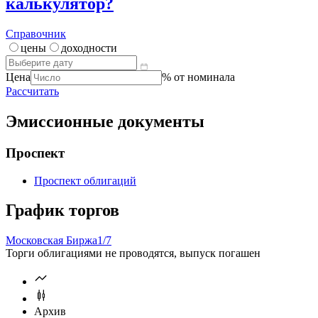
Отчетность
МСФО
РСБУ
Калькулятор | Расчет от
Что такое
калькулятор?
Справочник
цены
доходности
Цена
% от номинала
Рассчитать
Эмиссионные документы
Проспект
Проспект облигаций
График торгов
Московская Биржа
1/7
Торги облигациями не проводятся, выпуск погашен