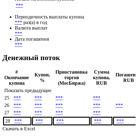
***
Метод расчета НКД
***
Начало начисления купонов
***
Периодичность выплаты купона
***
раз(а) в год
Валюта выплат
***
Дата погашения
***
Денежный поток
#
Приостановка
Сумма
Купон,
Погашени
Окончание
торгов
купона,
%
RUB
купона
(МосБиржа)
RUB
Показать предыдущие
25
***
***
***
***
26
***
***
***
***
***
27
***
***
***
***