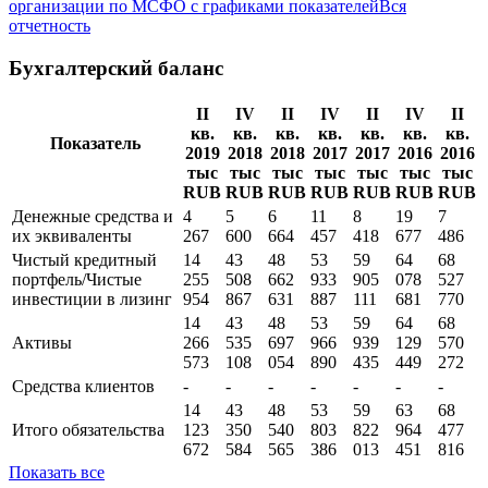
Методика
Цифровой Автолизинг
new
Полная информация о финансовой отчетности
организации по МСФО с графиками показателей
Вся
отчетность
Бухгалтерский баланс
II
IV
II
IV
II
IV
II
кв.
кв.
кв.
кв.
кв.
кв.
кв.
Показатель
2019
2018
2018
2017
2017
2016
2016
тыс
тыс
тыс
тыс
тыс
тыс
тыс
RUB
RUB
RUB
RUB
RUB
RUB
RUB
Денежные средства и
4
5
6
11
8
19
7
их эквиваленты
267
600
664
457
418
677
486
Чистый кредитный
14
43
48
53
59
64
68
портфель/Чистые
255
508
662
933
905
078
527
инвестиции в лизинг
954
867
631
887
111
681
770
14
43
48
53
59
64
68
Активы
266
535
697
966
939
129
570
573
108
054
890
435
449
272
Средства клиентов
-
-
-
-
-
-
-
14
43
48
53
59
63
68