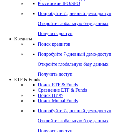
Получить доступ
Акции
Поиск акций
Дивидендный календарь
Российские IPO/SPO
Попробуйте
7-дневный
демо-доступ
Откройте глобальную базу данных
Получить доступ
Кредиты
Поиск кредитов
Попробуйте
7-дневный
демо-доступ
Откройте глобальную базу данных
Получить доступ
ETF & Funds
Поиск ETF & Funds
Сравнение ETF & Funds
Поиск ПИФ
Поиск Mutual Funds
Попробуйте
7-дневный
демо-доступ