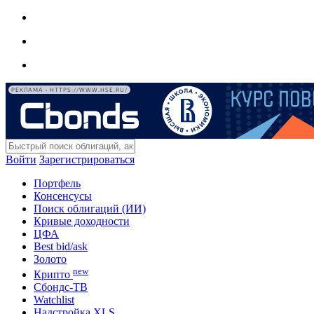
РЕКЛАМА • HTTPS://WWW.HSE.RU/
Войти
Зарегистрироваться
Портфель
Консенсусы
Поиск облигаций (ИИ)
Кривые доходности
ЦФА
Best bid/ask
Золото
new
Крипто
Сбондс-ТВ
Watchlist
Надстройка XLS