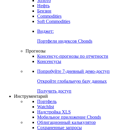
Золото
Нефть
Бензин
Commodities
Soft Commodities
Виджет:
Портфели индексов Cbonds
Прогнозы
Консенсус-прогнозы по отчетности
Консенсусы
Попробуйте
7-дневный
демо-доступ
Откройте глобальную базу данных
Получить доступ
Инструментарий
Портфель
Watchlist
Надстройка XLS
Мобильное приложение Cbonds
Облигационный калькулятор
Сохраненные запросы