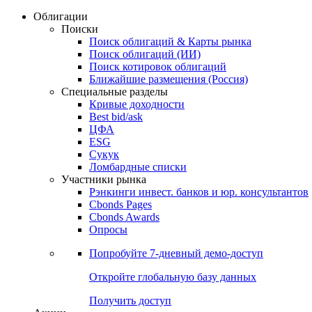
Облигации
Поиски
Поиск облигаций & Карты рынка
Поиск облигаций (ИИ)
Поиск котировок облигаций
Ближайшие размещения (Россия)
Специальные разделы
Кривые доходности
Best bid/ask
ЦФА
ESG
Сукук
Ломбардные списки
Участники рынка
Рэнкинги инвест. банков и юр. консультантов
Cbonds Pages
Cbonds Awards
Опросы
Попробуйте
7-дневный
демо-доступ
Откройте глобальную базу данных
Получить доступ