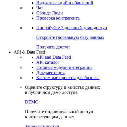
Виджеты акций и облигаций
Чат
Сбондс Люди
Проверка контрагента
Попробуйте
7-дневный
демо-доступ
Откройте глобальную базу данных
Получить доступ
API & Data Feed
API and Data Feed
API каталог
Готовые модули интеграции
Документация
Кастомные проекты для бизнеса
Оцените структуру и качество данных
в публичном демо-доступе
DEMO
Получите индивидуальный доступ
к интересующим данным
Запросить доступ