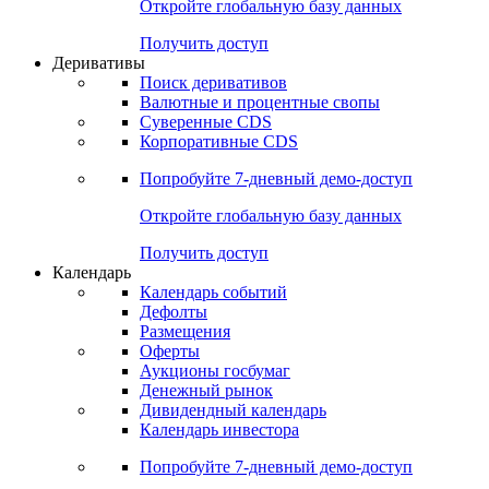
Откройте глобальную базу данных
Получить доступ
Деривативы
Поиск деривативов
Валютные и процентные свопы
Суверенные CDS
Корпоративные CDS
Попробуйте
7-дневный
демо-доступ
Откройте глобальную базу данных
Получить доступ
Календарь
Календарь событий
Дефолты
Размещения
Оферты
Аукционы госбумаг
Денежный рынок
Дивидендный календарь
Календарь инвестора
Попробуйте
7-дневный
демо-доступ