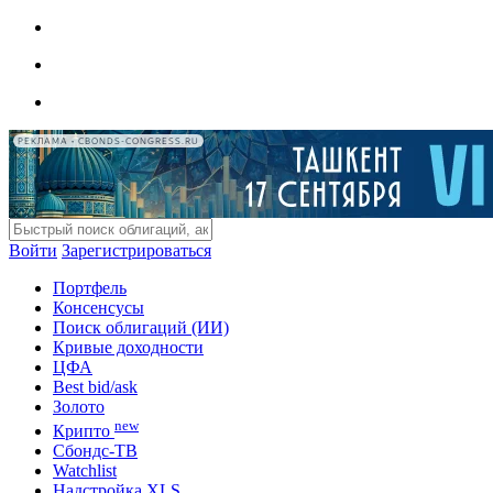
РЕКЛАМА • CBONDS-CONGRESS.RU
Войти
Зарегистрироваться
Портфель
Консенсусы
Поиск облигаций (ИИ)
Кривые доходности
ЦФА
Best bid/ask
Золото
new
Крипто
Сбондс-ТВ
Watchlist
Надстройка XLS