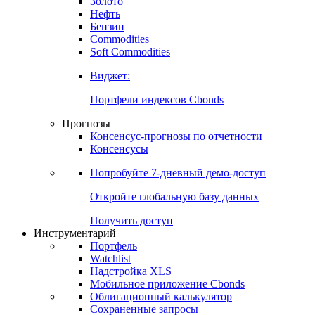
Золото
Нефть
Бензин
Commodities
Soft Commodities
Виджет:
Портфели индексов Cbonds
Прогнозы
Консенсус-прогнозы по отчетности
Консенсусы
Попробуйте
7-дневный
демо-доступ
Откройте глобальную базу данных
Получить доступ
Инструментарий
Портфель
Watchlist
Надстройка XLS
Мобильное приложение Cbonds
Облигационный калькулятор
Сохраненные запросы