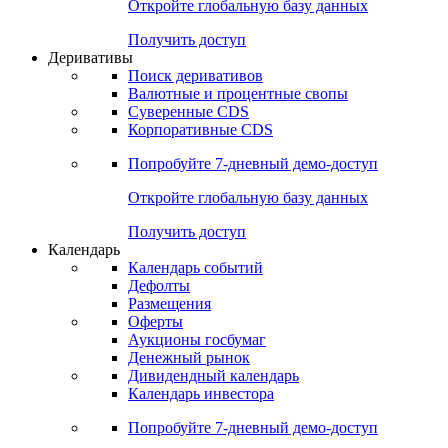
Откройте глобальную базу данных
Получить доступ
Деривативы
Поиск деривативов
Валютные и процентные свопы
Суверенные CDS
Корпоративные CDS
Попробуйте
7-дневный
демо-доступ
Откройте глобальную базу данных
Получить доступ
Календарь
Календарь событий
Дефолты
Размещения
Оферты
Аукционы госбумаг
Денежный рынок
Дивидендный календарь
Календарь инвестора
Попробуйте
7-дневный
демо-доступ