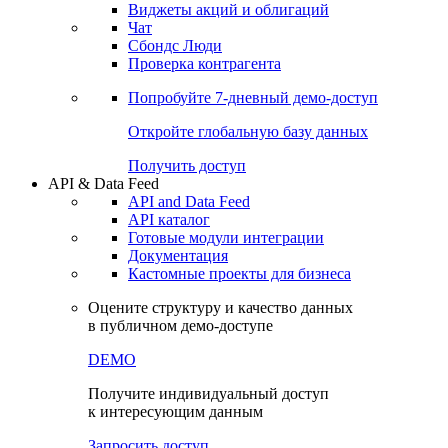
Виджеты акций и облигаций
Чат
Сбондс Люди
Проверка контрагента
Попробуйте
7-дневный
демо-доступ
Откройте глобальную базу данных
Получить доступ
API & Data Feed
API and Data Feed
API каталог
Готовые модули интеграции
Документация
Кастомные проекты для бизнеса
Оцените структуру и качество данных
в публичном демо-доступе
DEMO
Получите индивидуальный доступ
к интересующим данным
Запросить доступ