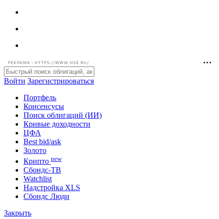
РЕКЛАМА • HTTPS://WWW.HSE.RU/
Войти
Зарегистрироваться
Портфель
Консенсусы
Поиск облигаций (ИИ)
Кривые доходности
ЦФА
Best bid/ask
Золото
new
Крипто
Сбондс-ТВ
Watchlist