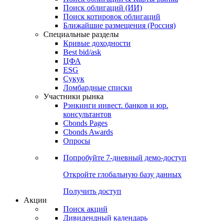
Облигации
Поиски
Поиск облигаций & Карты рынка
Поиск облигаций (ИИ)
Поиск котировок облигаций
Ближайшие размещения (Россия)
Специальные разделы
Кривые доходности
Best bid/ask
ЦФА
ESG
Сукук
Ломбардные списки
Участники рынка
Рэнкинги инвест. банков и юр.
консультантов
Cbonds Pages
Cbonds Awards
Опросы
Попробуйте
7-дневный
демо-доступ
Откройте глобальную базу данных