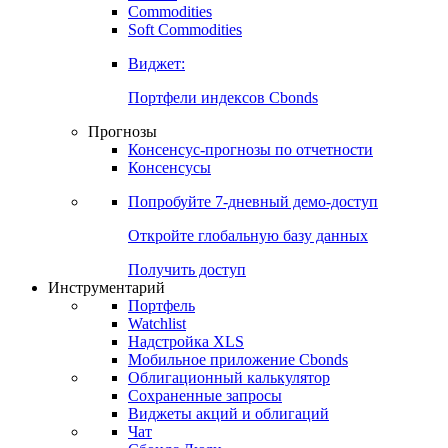
Commodities
Золото
Нефть
Бензин
Commodities
Soft Commodities
Виджет:
Портфели индексов Cbonds
Прогнозы
Консенсус-прогнозы по отчетности
Консенсусы
Попробуйте
7-дневный
демо-доступ
Откройте глобальную базу данных
Получить доступ
Инструментарий
Портфель
Watchlist
Надстройка XLS
Мобильное приложение Cbonds
Облигационный калькулятор