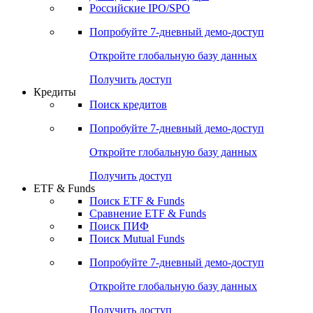
Получить доступ
Акции
Поиск акций
Дивидендный календарь
Российские IPO/SPO
Попробуйте
7-дневный
демо-доступ
Откройте глобальную базу данных
Получить доступ
Кредиты
Поиск кредитов
Попробуйте
7-дневный
демо-доступ
Откройте глобальную базу данных
Получить доступ
ETF & Funds
Поиск ETF & Funds
Сравнение ETF & Funds
Поиск ПИФ
Поиск Mutual Funds
Попробуйте
7-дневный
демо-доступ