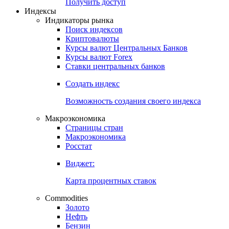
Попробуйте
7-дневный
демо-доступ
Откройте глобальную базу данных
Получить доступ
Индексы
Индикаторы рынка
Поиск индексов
Криптовалюты
Курсы валют Центральных Банков
Курсы валют Forex
Ставки центральных банков
Создать индекс
Возможность создания своего индекса
Макроэкономика
Страницы стран
Макроэкономика
Росстат
Виджет:
Карта процентных ставок