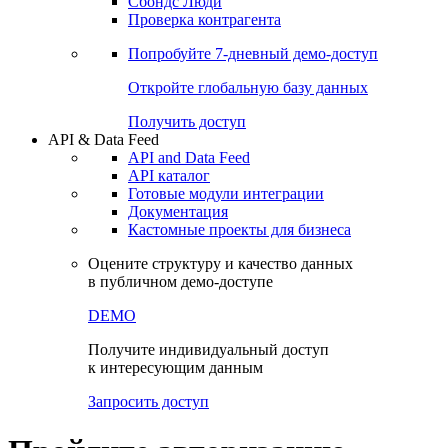
Сохраненные запросы
Виджеты акций и облигаций
Чат
Сбондс Люди
Проверка контрагента
Попробуйте
7-дневный
демо-доступ
Откройте глобальную базу данных
Получить доступ
API & Data Feed
API and Data Feed
API каталог
Готовые модули интеграции
Документация
Кастомные проекты для бизнеса
Оцените структуру и качество данных
в публичном демо-доступе
DEMO
Получите индивидуальный доступ
к интересующим данным