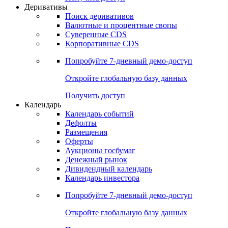
Откройте глобальную базу данных
Получить доступ
Деривативы
Поиск деривативов
Валютные и процентные свопы
Суверенные CDS
Корпоративные CDS
Попробуйте
7-дневный
демо-доступ
Откройте глобальную базу данных
Получить доступ
Календарь
Календарь событий
Дефолты
Размещения
Оферты
Аукционы госбумаг
Денежный рынок
Дивидендный календарь
Календарь инвестора