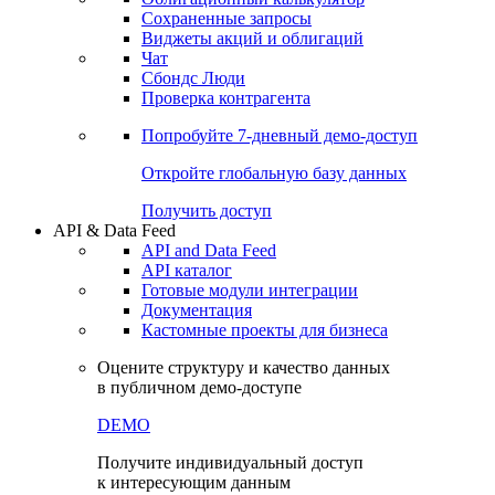
Сохраненные запросы
Виджеты акций и облигаций
Чат
Сбондс Люди
Проверка контрагента
Попробуйте
7-дневный
демо-доступ
Откройте глобальную базу данных
Получить доступ
API & Data Feed
API and Data Feed
API каталог
Готовые модули интеграции
Документация
Кастомные проекты для бизнеса
Оцените структуру и качество данных
в публичном демо-доступе
DEMO
Получите индивидуальный доступ
к интересующим данным