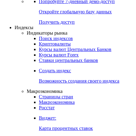
Попробуйте
7-дневный
демо-доступ
Откройте глобальную базу данных
Получить доступ
Индексы
Индикаторы рынка
Поиск индексов
Криптовалюты
Курсы валют Центральных Банков
Курсы валют Forex
Ставки центральных банков
Создать индекс
Возможность создания своего индекса
Макроэкономика
Страницы стран
Макроэкономика
Росстат
Виджет:
Карта процентных ставок