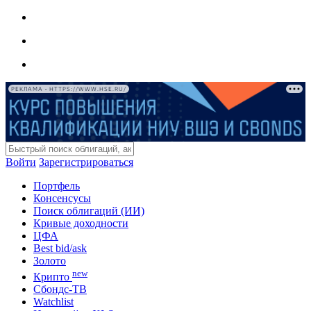
РЕКЛАМА • HTTPS://WWW.HSE.RU/
Войти
Зарегистрироваться
Портфель
Консенсусы
Поиск облигаций (ИИ)
Кривые доходности
ЦФА
Best bid/ask
Золото
new
Крипто
Сбондс-ТВ
Watchlist