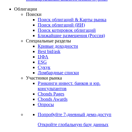
Облигации
Поиски
Поиск облигаций & Карты рынка
Поиск облигаций (ИИ)
Поиск котировок облигаций
Ближайшие размещения (Россия)
Специальные разделы
Кривые доходности
Best bid/ask
ЦФА
ESG
Сукук
Ломбардные списки
Участники рынка
Рэнкинги инвест. банков и юр.
консультантов
Cbonds Pages
Cbonds Awards
Опросы
Попробуйте
7-дневный
демо-доступ
Откройте глобальную базу данных