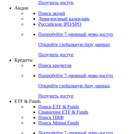
Получить доступ
Акции
Поиск акций
Дивидендный календарь
Российские IPO/SPO
Попробуйте
7-дневный
демо-доступ
Откройте глобальную базу данных
Получить доступ
Кредиты
Поиск кредитов
Попробуйте
7-дневный
демо-доступ
Откройте глобальную базу данных
Получить доступ
ETF & Funds
Поиск ETF & Funds
Сравнение ETF & Funds
Поиск ПИФ
Поиск Mutual Funds
Попробуйте
7-дневный
демо-доступ