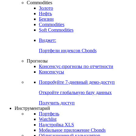
Commodities
Золото
Нефть
Бензин
Commodities
Soft Commodities
Виджет:
Портфели индексов Cbonds
Прогнозы
Консенсус-прогнозы по отчетности
Консенсусы
Попробуйте
7-дневный
демо-доступ
Откройте глобальную базу данных
Получить доступ
Инструментарий
Портфель
Watchlist
Надстройка XLS
Мобильное приложение Cbonds
Облигационный калькулятор