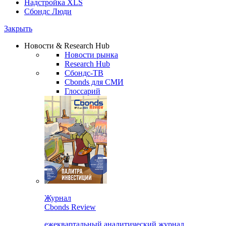
Надстройка XLS
Сбондс Люди
Закрыть
Новости & Research Hub
Новости рынка
Research Hub
Сбондс-ТВ
Cbonds для СМИ
Глоссарий
Журнал
Cbonds Review
ежеквартальный аналитический журнал