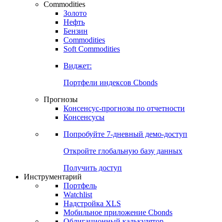
Commodities
Золото
Нефть
Бензин
Commodities
Soft Commodities
Виджет:
Портфели индексов Cbonds
Прогнозы
Консенсус-прогнозы по отчетности
Консенсусы
Попробуйте
7-дневный
демо-доступ
Откройте глобальную базу данных
Получить доступ
Инструментарий
Портфель
Watchlist
Надстройка XLS
Мобильное приложение Cbonds
Облигационный калькулятор