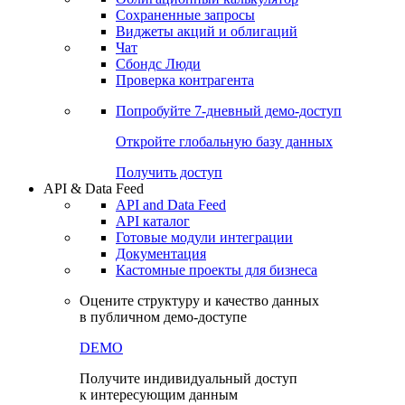
Сохраненные запросы
Виджеты акций и облигаций
Чат
Сбондс Люди
Проверка контрагента
Попробуйте
7-дневный
демо-доступ
Откройте глобальную базу данных
Получить доступ
API & Data Feed
API and Data Feed
API каталог
Готовые модули интеграции
Документация
Кастомные проекты для бизнеса
Оцените структуру и качество данных
в публичном демо-доступе
DEMO
Получите индивидуальный доступ
к интересующим данным