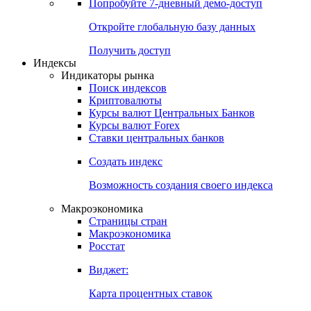
Попробуйте
7-дневный
демо-доступ
Откройте глобальную базу данных
Получить доступ
Индексы
Индикаторы рынка
Поиск индексов
Криптовалюты
Курсы валют Центральных Банков
Курсы валют Forex
Ставки центральных банков
Создать индекс
Возможность создания своего индекса
Макроэкономика
Страницы стран
Макроэкономика
Росстат
Виджет:
Карта процентных ставок