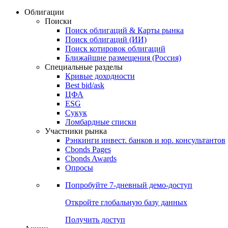
Облигации
Поиски
Поиск облигаций & Карты рынка
Поиск облигаций (ИИ)
Поиск котировок облигаций
Ближайшие размещения (Россия)
Специальные разделы
Кривые доходности
Best bid/ask
ЦФА
ESG
Сукук
Ломбардные списки
Участники рынка
Рэнкинги инвест. банков и юр. консультантов
Cbonds Pages
Cbonds Awards
Опросы
Попробуйте
7-дневный
демо-доступ
Откройте глобальную базу данных
Получить доступ