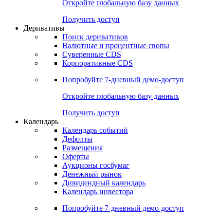
Откройте глобальную базу данных
Получить доступ
Деривативы
Поиск деривативов
Валютные и процентные свопы
Суверенные CDS
Корпоративные CDS
Попробуйте
7-дневный
демо-доступ
Откройте глобальную базу данных
Получить доступ
Календарь
Календарь событий
Дефолты
Размещения
Оферты
Аукционы госбумаг
Денежный рынок
Дивидендный календарь
Календарь инвестора
Попробуйте
7-дневный
демо-доступ