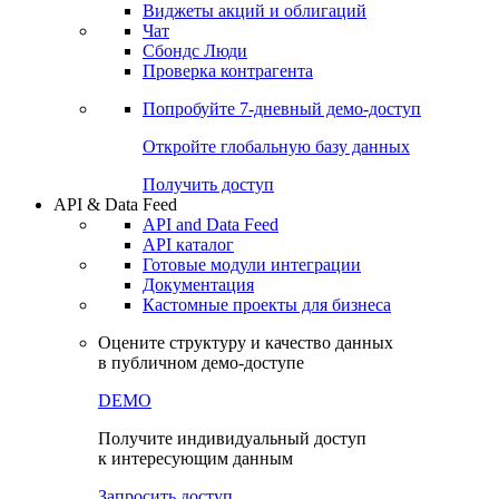
Виджеты акций и облигаций
Чат
Сбондс Люди
Проверка контрагента
Попробуйте
7-дневный
демо-доступ
Откройте глобальную базу данных
Получить доступ
API & Data Feed
API and Data Feed
API каталог
Готовые модули интеграции
Документация
Кастомные проекты для бизнеса
Оцените структуру и качество данных
в публичном демо-доступе
DEMO
Получите индивидуальный доступ
к интересующим данным
Запросить доступ