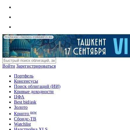
РЕКЛАМА • CBONDS-CONGRESS.RU
Войти
Зарегистрироваться
Портфель
Консенсусы
Поиск облигаций (ИИ)
Кривые доходности
ЦФА
Best bid/ask
Золото
new
Крипто
Сбондс-ТВ
Watchlist
Надстройка XLS