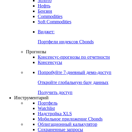
Золото
Нефть
Бензин
Commodities
Soft Commodities
Виджет:
Портфели индексов Cbonds
Прогнозы
Консенсус-прогнозы по отчетности
Консенсусы
Попробуйте
7-дневный
демо-доступ
Откройте глобальную базу данных
Получить доступ
Инструментарий
Портфель
Watchlist
Надстройка XLS
Мобильное приложение Cbonds
Облигационный калькулятор
Сохраненные запросы