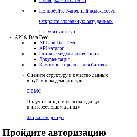
Виджеты акций и облигаций
Чат
Сбондс Люди
Проверка контрагента
Попробуйте
7-дневный
демо-доступ
Откройте глобальную базу данных
Получить доступ
API & Data Feed
API and Data Feed
API каталог
Готовые модули интеграции
Документация
Кастомные проекты для бизнеса
Оцените структуру и качество данных
в публичном демо-доступе
DEMO
Получите индивидуальный доступ
к интересующим данным
Запросить доступ