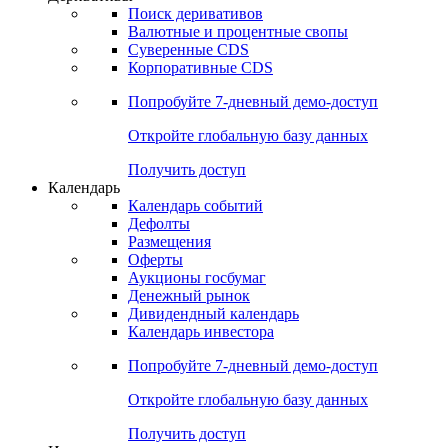
Откройте глобальную базу данных
Получить доступ
Деривативы
Поиск деривативов
Валютные и процентные свопы
Суверенные CDS
Корпоративные CDS
Попробуйте
7-дневный
демо-доступ
Откройте глобальную базу данных
Получить доступ
Календарь
Календарь событий
Дефолты
Размещения
Оферты
Аукционы госбумаг
Денежный рынок
Дивидендный календарь
Календарь инвестора
Попробуйте
7-дневный
демо-доступ