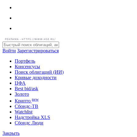
РЕКЛАМА • HTTPS://WWW.HSE.RU/
Войти
Зарегистрироваться
Портфель
Консенсусы
Поиск облигаций (ИИ)
Кривые доходности
ЦФА
Best bid/ask
Золото
new
Крипто
Сбондс-ТВ
Watchlist
Надстройка XLS