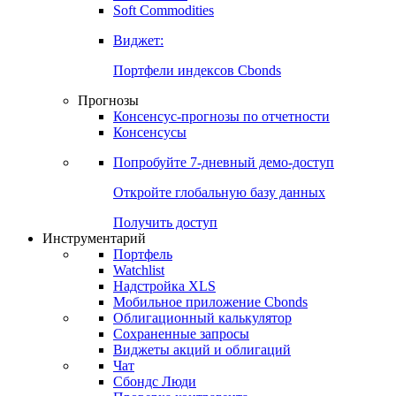
Золото
Нефть
Бензин
Commodities
Soft Commodities
Виджет:
Портфели индексов Cbonds
Прогнозы
Консенсус-прогнозы по отчетности
Консенсусы
Попробуйте
7-дневный
демо-доступ
Откройте глобальную базу данных
Получить доступ
Инструментарий
Портфель
Watchlist
Надстройка XLS
Мобильное приложение Cbonds
Облигационный калькулятор
Сохраненные запросы