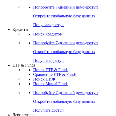
Акции
Поиск акций
Дивидендный календарь
Российские IPO/SPO
Попробуйте
7-дневный
демо-доступ
Откройте глобальную базу данных
Получить доступ
Кредиты
Поиск кредитов
Попробуйте
7-дневный
демо-доступ
Откройте глобальную базу данных
Получить доступ
ETF & Funds
Поиск ETF & Funds
Сравнение ETF & Funds
Поиск ПИФ
Поиск Mutual Funds
Попробуйте
7-дневный
демо-доступ