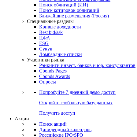
Облигации
Поиски
Поиск облигаций & Карты рынка
Поиск облигаций (ИИ)
Поиск котировок облигаций
Ближайшие размещения (Россия)
Специальные разделы
Кривые доходности
Best bid/ask
ЦФА
ESG
Сукук
Ломбардные списки
Участники рынка
Рэнкинги инвест. банков и юр. консультантов
Cbonds Pages
Cbonds Awards
Опросы
Попробуйте
7-дневный
демо-доступ
Откройте глобальную базу данных
Получить доступ