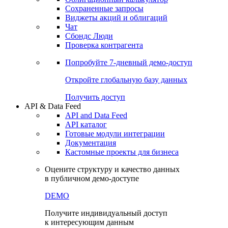
Сохраненные запросы
Виджеты акций и облигаций
Чат
Сбондс Люди
Проверка контрагента
Попробуйте
7-дневный
демо-доступ
Откройте глобальную базу данных
Получить доступ
API & Data Feed
API and Data Feed
API каталог
Готовые модули интеграции
Документация
Кастомные проекты для бизнеса
Оцените структуру и качество данных
в публичном демо-доступе
DEMO
Получите индивидуальный доступ
к интересующим данным