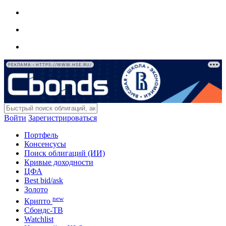
РЕКЛАМА • HTTPS://WWW.HSE.RU/
Войти
Зарегистрироваться
Портфель
Консенсусы
Поиск облигаций (ИИ)
Кривые доходности
ЦФА
Best bid/ask
Золото
new
Крипто
Сбондс-ТВ
Watchlist