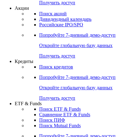
Получить доступ
Акции
Поиск акций
Дивидендный календарь
Российские IPO/SPO
Попробуйте
7-дневный
демо-доступ
Откройте глобальную базу данных
Получить доступ
Кредиты
Поиск кредитов
Попробуйте
7-дневный
демо-доступ
Откройте глобальную базу данных
Получить доступ
ETF & Funds
Поиск ETF & Funds
Сравнение ETF & Funds
Поиск ПИФ
Поиск Mutual Funds
Попробуйте
7-дневный
демо-доступ