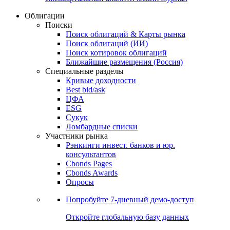
Облигации
Поиски
Поиск облигаций & Карты рынка
Поиск облигаций (ИИ)
Поиск котировок облигаций
Ближайшие размещения (Россия)
Специальные разделы
Кривые доходности
Best bid/ask
ЦФА
ESG
Сукук
Ломбардные списки
Участники рынка
Рэнкинги инвест. банков и юр.
консультантов
Cbonds Pages
Cbonds Awards
Опросы
Попробуйте
7-дневный
демо-доступ
Откройте глобальную базу данных