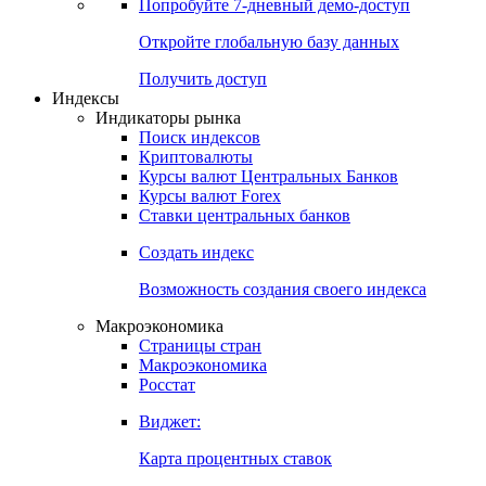
Попробуйте
7-дневный
демо-доступ
Откройте глобальную базу данных
Получить доступ
Индексы
Индикаторы рынка
Поиск индексов
Криптовалюты
Курсы валют Центральных Банков
Курсы валют Forex
Ставки центральных банков
Создать индекс
Возможность создания своего индекса
Макроэкономика
Страницы стран
Макроэкономика
Росстат
Виджет:
Карта процентных ставок