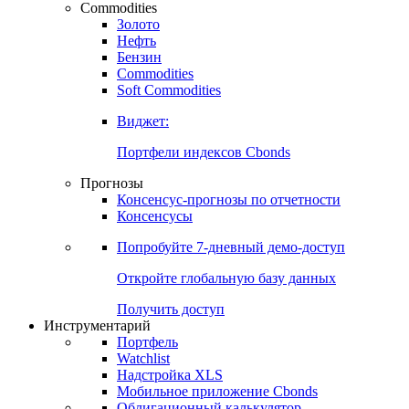
Commodities
Золото
Нефть
Бензин
Commodities
Soft Commodities
Виджет:
Портфели индексов Cbonds
Прогнозы
Консенсус-прогнозы по отчетности
Консенсусы
Попробуйте
7-дневный
демо-доступ
Откройте глобальную базу данных
Получить доступ
Инструментарий
Портфель
Watchlist
Надстройка XLS
Мобильное приложение Cbonds
Облигационный калькулятор