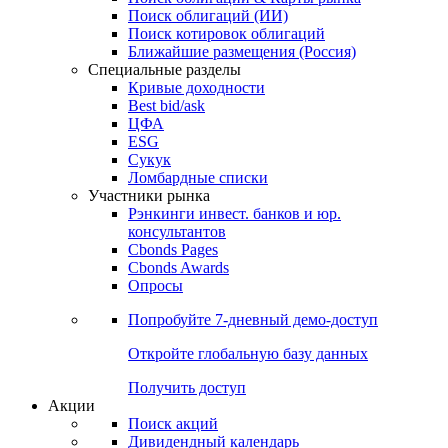
Облигации
Поиски
Поиск облигаций & Карты рынка
Поиск облигаций (ИИ)
Поиск котировок облигаций
Ближайшие размещения (Россия)
Специальные разделы
Кривые доходности
Best bid/ask
ЦФА
ESG
Сукук
Ломбардные списки
Участники рынка
Рэнкинги инвест. банков и юр.
консультантов
Cbonds Pages
Cbonds Awards
Опросы
Попробуйте
7-дневный
демо-доступ
Откройте глобальную базу данных