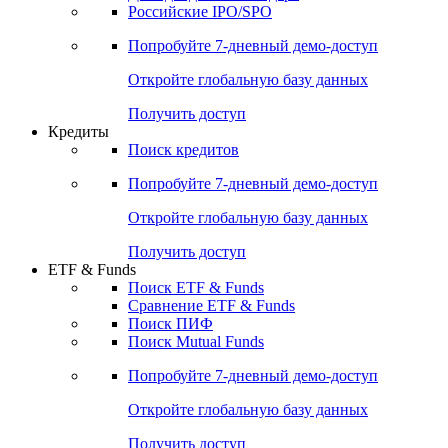
Получить доступ
Акции
Поиск акций
Дивидендный календарь
Российские IPO/SPO
Попробуйте
7-дневный
демо-доступ
Откройте глобальную базу данных
Получить доступ
Кредиты
Поиск кредитов
Попробуйте
7-дневный
демо-доступ
Откройте глобальную базу данных
Получить доступ
ETF & Funds
Поиск ETF & Funds
Сравнение ETF & Funds
Поиск ПИФ
Поиск Mutual Funds
Попробуйте
7-дневный
демо-доступ