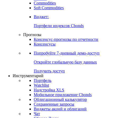
Commodities
Золото
Нефть
Бензин
Commodities
Soft Commodities
Виджет:
Портфели индексов Cbonds
Прогнозы
Консенсус-прогнозы по отчетности
Консенсусы
Попробуйте
7-дневный
демо-доступ
Откройте глобальную базу данных
Получить доступ
Инструментарий
Портфель
Watchlist
Надстройка XLS
Мобильное приложение Cbonds
Облигационный калькулятор