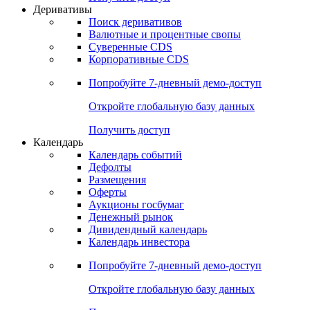
Откройте глобальную базу данных
Получить доступ
Деривативы
Поиск деривативов
Валютные и процентные свопы
Суверенные CDS
Корпоративные CDS
Попробуйте
7-дневный
демо-доступ
Откройте глобальную базу данных
Получить доступ
Календарь
Календарь событий
Дефолты
Размещения
Оферты
Аукционы госбумаг
Денежный рынок
Дивидендный календарь
Календарь инвестора