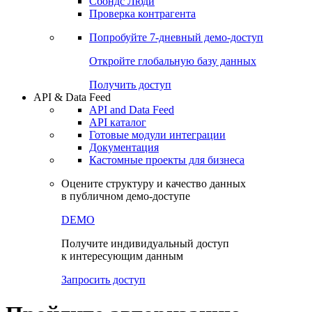
Сохраненные запросы
Виджеты акций и облигаций
Чат
Сбондс Люди
Проверка контрагента
Попробуйте
7-дневный
демо-доступ
Откройте глобальную базу данных
Получить доступ
API & Data Feed
API and Data Feed
API каталог
Готовые модули интеграции
Документация
Кастомные проекты для бизнеса
Оцените структуру и качество данных
в публичном демо-доступе
DEMO
Получите индивидуальный доступ
к интересующим данным