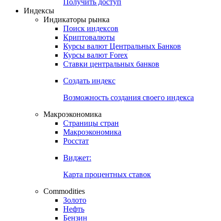
Попробуйте
7-дневный
демо-доступ
Откройте глобальную базу данных
Получить доступ
Индексы
Индикаторы рынка
Поиск индексов
Криптовалюты
Курсы валют Центральных Банков
Курсы валют Forex
Ставки центральных банков
Создать индекс
Возможность создания своего индекса
Макроэкономика
Страницы стран
Макроэкономика
Росстат
Виджет:
Карта процентных ставок