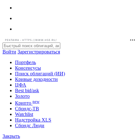
РЕКЛАМА • HTTPS://WWW.HSE.RU/
Войти
Зарегистрироваться
Портфель
Консенсусы
Поиск облигаций (ИИ)
Кривые доходности
ЦФА
Best bid/ask
Золото
new
Крипто
Сбондс-ТВ
Watchlist