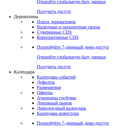
Откройте глобальную базу данных
Получить доступ
Деривативы
Поиск деривативов
Валютные и процентные свопы
Суверенные CDS
Корпоративные CDS
Попробуйте
7-дневный
демо-доступ
Откройте глобальную базу данных
Получить доступ
Календарь
Календарь событий
Дефолты
Размещения
Оферты
Аукционы госбумаг
Денежный рынок
Дивидендный календарь
Календарь инвестора
Попробуйте
7-дневный
демо-доступ