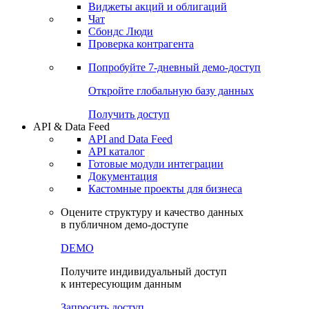
Виджеты акций и облигаций
Чат
Сбондс Люди
Проверка контрагента
Попробуйте
7-дневный
демо-доступ
Откройте глобальную базу данных
Получить доступ
API & Data Feed
API and Data Feed
API каталог
Готовые модули интеграции
Документация
Кастомные проекты для бизнеса
Оцените структуру и качество данных
в публичном демо-доступе
DEMO
Получите индивидуальный доступ
к интересующим данным
Запросить доступ