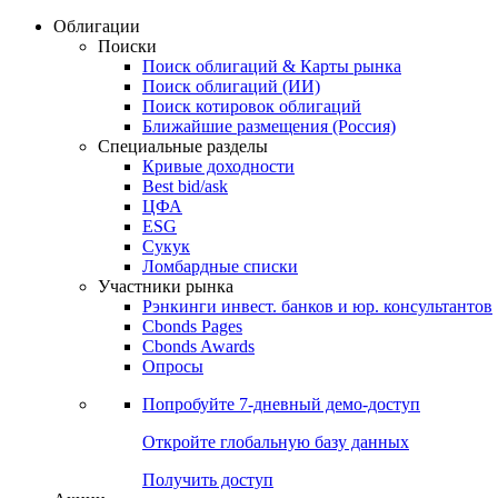
Облигации
Поиски
Поиск облигаций & Карты рынка
Поиск облигаций (ИИ)
Поиск котировок облигаций
Ближайшие размещения (Россия)
Специальные разделы
Кривые доходности
Best bid/ask
ЦФА
ESG
Сукук
Ломбардные списки
Участники рынка
Рэнкинги инвест. банков и юр. консультантов
Cbonds Pages
Cbonds Awards
Опросы
Попробуйте
7-дневный
демо-доступ
Откройте глобальную базу данных
Получить доступ