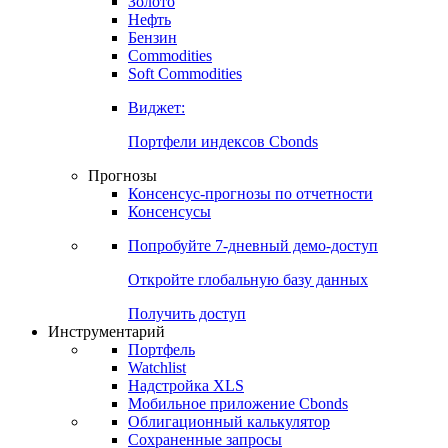
Золото
Нефть
Бензин
Commodities
Soft Commodities
Виджет:
Портфели индексов Cbonds
Прогнозы
Консенсус-прогнозы по отчетности
Консенсусы
Попробуйте
7-дневный
демо-доступ
Откройте глобальную базу данных
Получить доступ
Инструментарий
Портфель
Watchlist
Надстройка XLS
Мобильное приложение Cbonds
Облигационный калькулятор
Сохраненные запросы