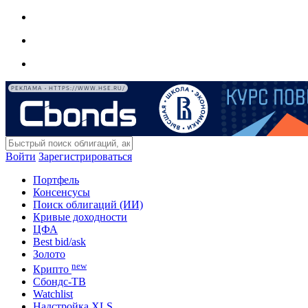
РЕКЛАМА • HTTPS://WWW.HSE.RU/
Войти
Зарегистрироваться
Портфель
Консенсусы
Поиск облигаций (ИИ)
Кривые доходности
ЦФА
Best bid/ask
Золото
new
Крипто
Сбондс-ТВ
Watchlist
Надстройка XLS