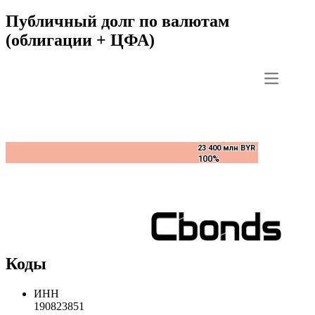
Публичный долг по валютам
(облигации + ЦФА)
23 400 млн BYR
23 400 млн BYR
100%
100%
Коды
ИНН
190823851