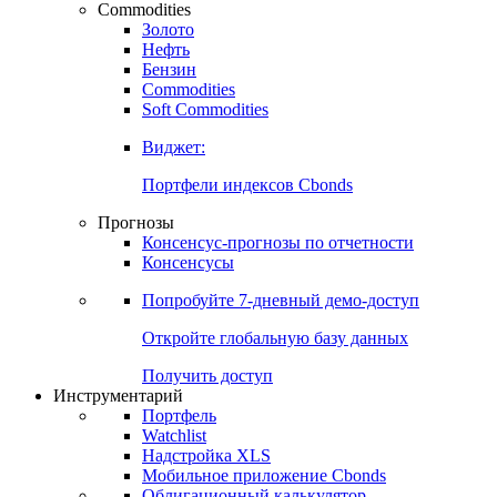
Commodities
Золото
Нефть
Бензин
Commodities
Soft Commodities
Виджет:
Портфели индексов Cbonds
Прогнозы
Консенсус-прогнозы по отчетности
Консенсусы
Попробуйте
7-дневный
демо-доступ
Откройте глобальную базу данных
Получить доступ
Инструментарий
Портфель
Watchlist
Надстройка XLS
Мобильное приложение Cbonds
Облигационный калькулятор