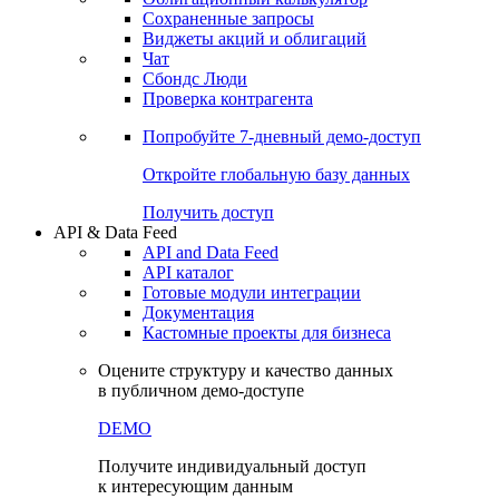
Сохраненные запросы
Виджеты акций и облигаций
Чат
Сбондс Люди
Проверка контрагента
Попробуйте
7-дневный
демо-доступ
Откройте глобальную базу данных
Получить доступ
API & Data Feed
API and Data Feed
API каталог
Готовые модули интеграции
Документация
Кастомные проекты для бизнеса
Оцените структуру и качество данных
в публичном демо-доступе
DEMO
Получите индивидуальный доступ
к интересующим данным