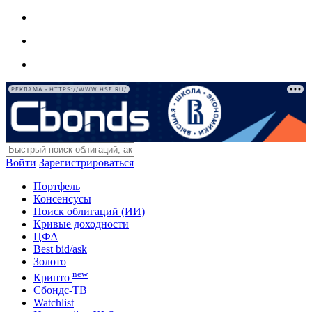
РЕКЛАМА • HTTPS://WWW.HSE.RU/
Войти
Зарегистрироваться
Портфель
Консенсусы
Поиск облигаций (ИИ)
Кривые доходности
ЦФА
Best bid/ask
Золото
new
Крипто
Сбондс-ТВ
Watchlist