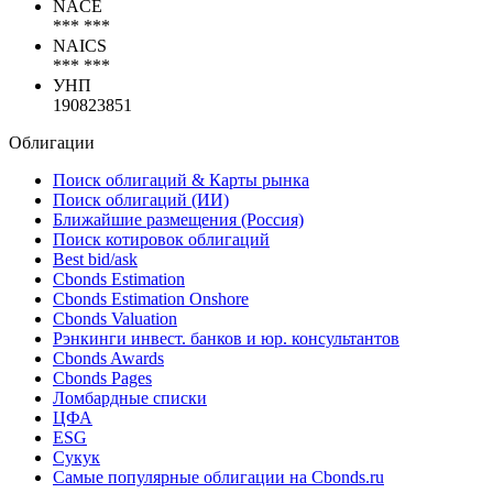
NACE
*** ***
NAICS
*** ***
УНП
190823851
Облигации
Поиск облигаций & Карты рынка
Поиск облигаций (ИИ)
Ближайшие размещения (Россия)
Поиск котировок облигаций
Best bid/ask
Cbonds Estimation
Cbonds Estimation Onshore
Cbonds Valuation
Рэнкинги инвест. банков и юр. консультантов
Cbonds Awards
Cbonds Pages
Ломбардные списки
ЦФА
ESG
Сукук
Самые популярные облигации на Cbonds.ru