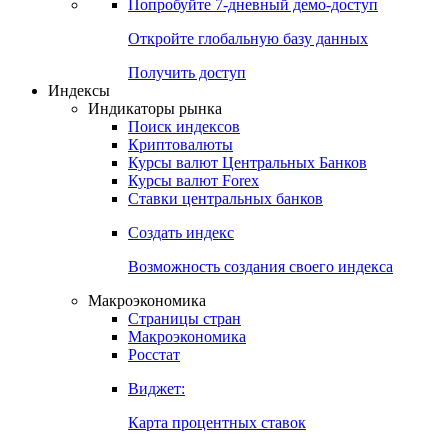
Попробуйте
7-дневный
демо-доступ
Откройте глобальную базу данных
Получить доступ
Индексы
Индикаторы рынка
Поиск индексов
Криптовалюты
Курсы валют Центральных Банков
Курсы валют Forex
Ставки центральных банков
Создать индекс
Возможность создания своего индекса
Макроэкономика
Страницы стран
Макроэкономика
Росстат
Виджет:
Карта процентных ставок