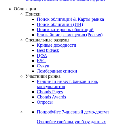
Облигации
Поиски
Поиск облигаций & Карты рынка
Поиск облигаций (ИИ)
Поиск котировок облигаций
Ближайшие размещения (Россия)
Специальные разделы
Кривые доходности
Best bid/ask
ЦФА
ESG
Сукук
Ломбардные списки
Участники рынка
Рэнкинги инвест. банков и юр.
консультантов
Cbonds Pages
Cbonds Awards
Опросы
Попробуйте
7-дневный
демо-доступ
Откройте глобальную базу данных