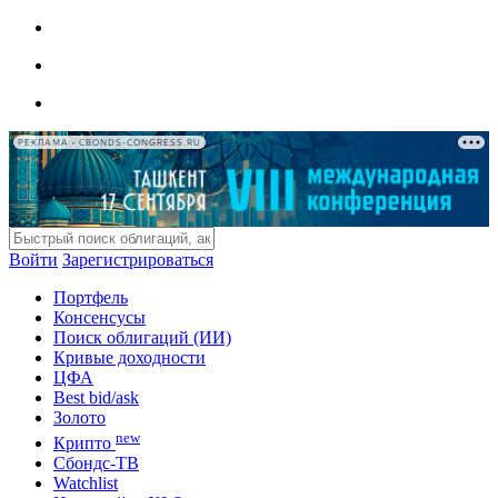
РЕКЛАМА • CBONDS-CONGRESS.RU
Войти
Зарегистрироваться
Портфель
Консенсусы
Поиск облигаций (ИИ)
Кривые доходности
ЦФА
Best bid/ask
Золото
new
Крипто
Сбондс-ТВ
Watchlist