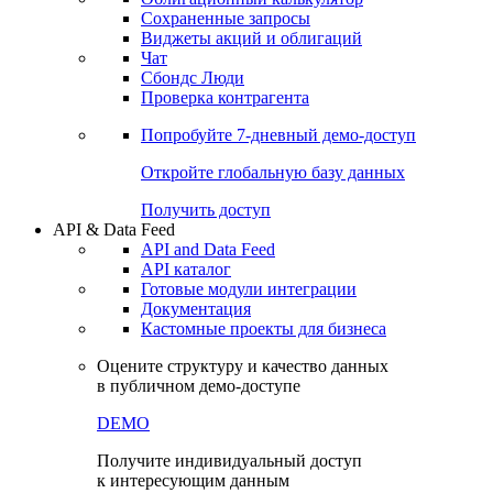
Сохраненные запросы
Виджеты акций и облигаций
Чат
Сбондс Люди
Проверка контрагента
Попробуйте
7-дневный
демо-доступ
Откройте глобальную базу данных
Получить доступ
API & Data Feed
API and Data Feed
API каталог
Готовые модули интеграции
Документация
Кастомные проекты для бизнеса
Оцените структуру и качество данных
в публичном демо-доступе
DEMO
Получите индивидуальный доступ
к интересующим данным