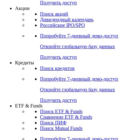
Получить доступ
Акции
Поиск акций
Дивидендный календарь
Российские IPO/SPO
Попробуйте
7-дневный
демо-доступ
Откройте глобальную базу данных
Получить доступ
Кредиты
Поиск кредитов
Попробуйте
7-дневный
демо-доступ
Откройте глобальную базу данных
Получить доступ
ETF & Funds
Поиск ETF & Funds
Сравнение ETF & Funds
Поиск ПИФ
Поиск Mutual Funds
Попробуйте
7-дневный
демо-доступ