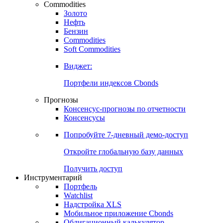
Commodities
Золото
Нефть
Бензин
Commodities
Soft Commodities
Виджет:
Портфели индексов Cbonds
Прогнозы
Консенсус-прогнозы по отчетности
Консенсусы
Попробуйте
7-дневный
демо-доступ
Откройте глобальную базу данных
Получить доступ
Инструментарий
Портфель
Watchlist
Надстройка XLS
Мобильное приложение Cbonds
Облигационный калькулятор