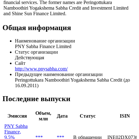
financial services. The former names are Peringottukara
Namboothiri Yogakshema Sabha Credit and Investment Limited
and Shine Sun Finance Limited.
Общая информация
Наименование организации
PNY Sabha Finance Limited
Статус организации
Действующая
Сайт
http://www.pnysabha.com/
Предыдущее наименование организации
Peringottukara Namboothiri Yogakshema Sabha Credit (до
16.09.2011)
Последние выпуски
Объем,
Эмиссия
Дата
Статус
ISIN
млн
PNY Sabha
Finance,
9.5%
***
***
В обращении
INE02DX0736