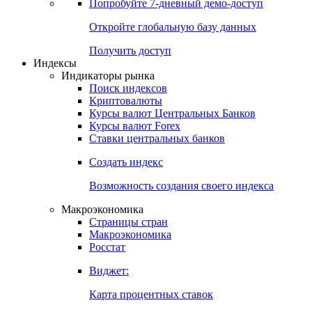
Попробуйте
7-дневный
демо-доступ
Откройте глобальную базу данных
Получить доступ
Индексы
Индикаторы рынка
Поиск индексов
Криптовалюты
Курсы валют Центральных Банков
Курсы валют Forex
Ставки центральных банков
Создать индекс
Возможность создания своего индекса
Макроэкономика
Страницы стран
Макроэкономика
Росстат
Виджет:
Карта процентных ставок