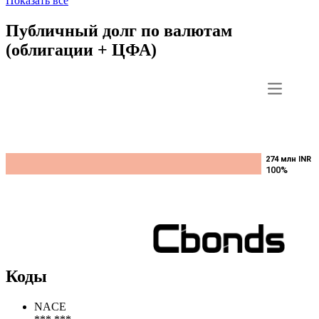
Показать все
Публичный долг по валютам
(облигации + ЦФА)
274 млн INR
274 млн INR
100%
100%
Коды
NACE