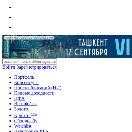
РЕКЛАМА • CBONDS-CONGRESS.RU
Войти
Зарегистрироваться
Портфель
Консенсусы
Поиск облигаций (ИИ)
Кривые доходности
ЦФА
Best bid/ask
Золото
new
Крипто
Сбондс-ТВ
Watchlist
Надстройка XLS