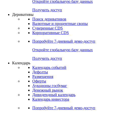
Откройте глобальную базу данных
Получить доступ
Деривативы
Поиск деривативов
Валютные и процентные свопы
Суверенные CDS
Корпоративные CDS
Попробуйте
7-дневный
демо-доступ
Откройте глобальную базу данных
Получить доступ
Календарь
Календарь событий
Дефолты
Размещения
Оферты
Аукционы госбумаг
Денежный рынок
Дивидендный календарь
Календарь инвестора
Попробуйте
7-дневный
демо-доступ