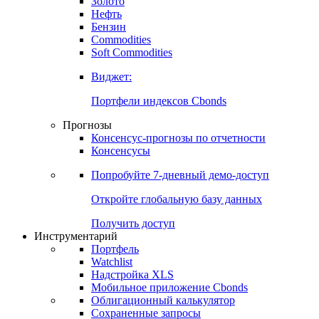
Золото
Нефть
Бензин
Commodities
Soft Commodities
Виджет:
Портфели индексов Cbonds
Прогнозы
Консенсус-прогнозы по отчетности
Консенсусы
Попробуйте
7-дневный
демо-доступ
Откройте глобальную базу данных
Получить доступ
Инструментарий
Портфель
Watchlist
Надстройка XLS
Мобильное приложение Cbonds
Облигационный калькулятор
Сохраненные запросы