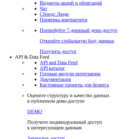
Виджеты акций и облигаций
Чат
Сбондс Люди
Проверка контрагента
Попробуйте
7-дневный
демо-доступ
Откройте глобальную базу данных
Получить доступ
API & Data Feed
API and Data Feed
API каталог
Готовые модули интеграции
Документация
Кастомные проекты для бизнеса
Оцените структуру и качество данных
в публичном демо-доступе
DEMO
Получите индивидуальный доступ
к интересующим данным
Запросить доступ