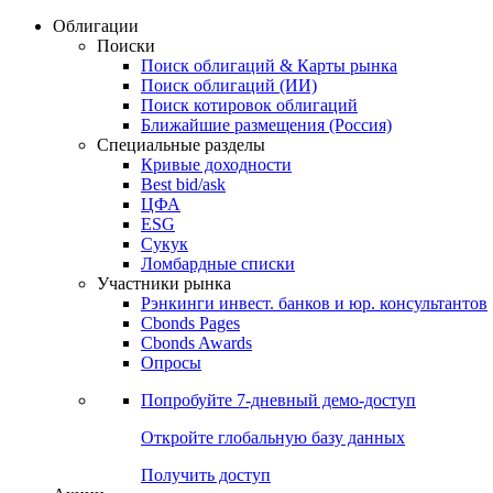
Облигации
Поиски
Поиск облигаций & Карты рынка
Поиск облигаций (ИИ)
Поиск котировок облигаций
Ближайшие размещения (Россия)
Специальные разделы
Кривые доходности
Best bid/ask
ЦФА
ESG
Сукук
Ломбардные списки
Участники рынка
Рэнкинги инвест. банков и юр. консультантов
Cbonds Pages
Cbonds Awards
Опросы
Попробуйте
7-дневный
демо-доступ
Откройте глобальную базу данных
Получить доступ