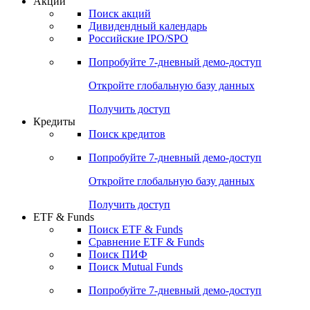
Акции
Поиск акций
Дивидендный календарь
Российские IPO/SPO
Попробуйте
7-дневный
демо-доступ
Откройте глобальную базу данных
Получить доступ
Кредиты
Поиск кредитов
Попробуйте
7-дневный
демо-доступ
Откройте глобальную базу данных
Получить доступ
ETF & Funds
Поиск ETF & Funds
Сравнение ETF & Funds
Поиск ПИФ
Поиск Mutual Funds
Попробуйте
7-дневный
демо-доступ