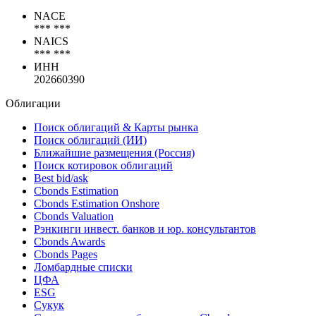
NACE
*** ***
NAICS
*** ***
ИНН
202660390
Облигации
Поиск облигаций & Карты рынка
Поиск облигаций (ИИ)
Ближайшие размещения (Россия)
Поиск котировок облигаций
Best bid/ask
Cbonds Estimation
Cbonds Estimation Onshore
Cbonds Valuation
Рэнкинги инвест. банков и юр. консультантов
Cbonds Awards
Cbonds Pages
Ломбардные списки
ЦФА
ESG
Сукук