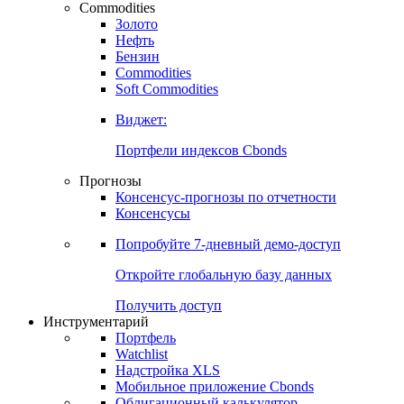
Commodities
Золото
Нефть
Бензин
Commodities
Soft Commodities
Виджет:
Портфели индексов Cbonds
Прогнозы
Консенсус-прогнозы по отчетности
Консенсусы
Попробуйте
7-дневный
демо-доступ
Откройте глобальную базу данных
Получить доступ
Инструментарий
Портфель
Watchlist
Надстройка XLS
Мобильное приложение Cbonds
Облигационный калькулятор