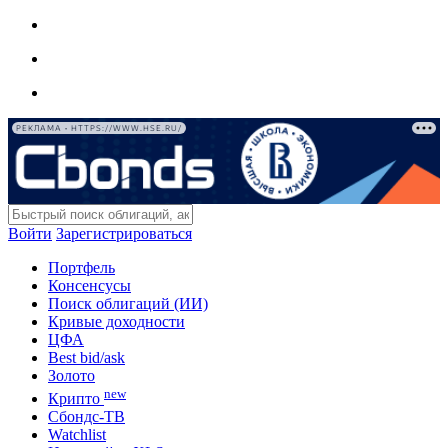
РЕКЛАМА • HTTPS://WWW.HSE.RU/
Войти
Зарегистрироваться
Портфель
Консенсусы
Поиск облигаций (ИИ)
Кривые доходности
ЦФА
Best bid/ask
Золото
new
Крипто
Сбондс-ТВ
Watchlist