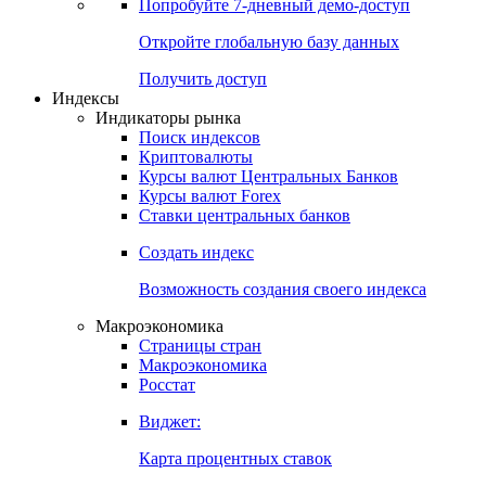
Попробуйте
7-дневный
демо-доступ
Откройте глобальную базу данных
Получить доступ
Индексы
Индикаторы рынка
Поиск индексов
Криптовалюты
Курсы валют Центральных Банков
Курсы валют Forex
Ставки центральных банков
Создать индекс
Возможность создания своего индекса
Макроэкономика
Страницы стран
Макроэкономика
Росстат
Виджет:
Карта процентных ставок