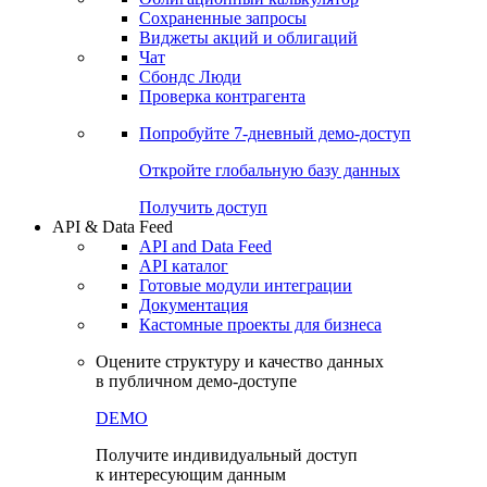
Сохраненные запросы
Виджеты акций и облигаций
Чат
Сбондс Люди
Проверка контрагента
Попробуйте
7-дневный
демо-доступ
Откройте глобальную базу данных
Получить доступ
API & Data Feed
API and Data Feed
API каталог
Готовые модули интеграции
Документация
Кастомные проекты для бизнеса
Оцените структуру и качество данных
в публичном демо-доступе
DEMO
Получите индивидуальный доступ
к интересующим данным