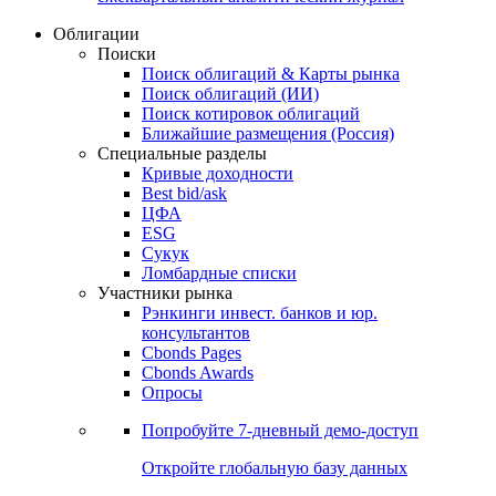
Облигации
Поиски
Поиск облигаций & Карты рынка
Поиск облигаций (ИИ)
Поиск котировок облигаций
Ближайшие размещения (Россия)
Специальные разделы
Кривые доходности
Best bid/ask
ЦФА
ESG
Сукук
Ломбардные списки
Участники рынка
Рэнкинги инвест. банков и юр.
консультантов
Cbonds Pages
Cbonds Awards
Опросы
Попробуйте
7-дневный
демо-доступ
Откройте глобальную базу данных