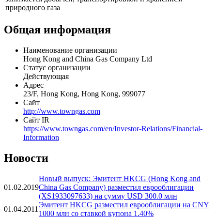
природного газа
Общая информация
Наименование организации
Hong Kong and China Gas Company Ltd
Статус организации
Действующая
Адрес
23/F, Hong Kong, Hong Kong, 999077
Сайт
http://www.towngas.com
Сайт IR
https://www.towngas.com/en/Investor-Relations/Financial-
Information
Новости
Новый выпуск: Эмитент HKCG (Hong Kong and
01.02.2019
China Gas Company) разместил еврооблигации
(XS1933097633) на сумму USD 300.0 млн
Эмитент HKCG разместил еврооблигации на CNY
01.04.2011
1000 млн со ставкой купона 1.40%