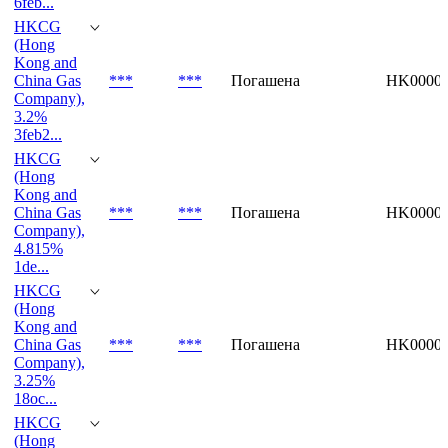
6feb...
HKCG
(Hong
Kong and
China Gas
***
***
Погашена
HK00009
Company),
3.2%
3feb2...
HKCG
(Hong
Kong and
China Gas
***
***
Погашена
HK00008
Company),
4.815%
1de...
HKCG
(Hong
Kong and
China Gas
***
***
Погашена
HK00008
Company),
3.25%
18oc...
HKCG
(Hong