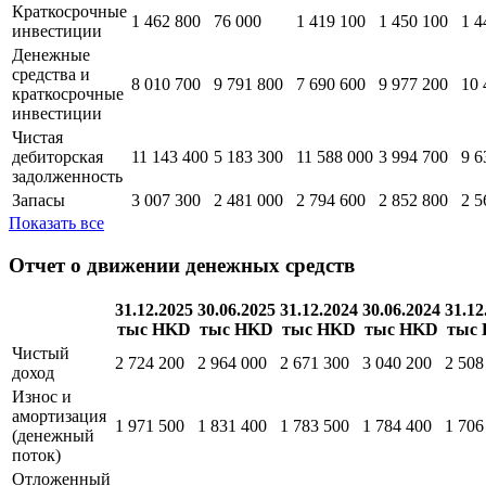
Краткосрочные
1 462 800
76 000
1 419 100
1 450 100
1 4
инвестиции
Денежные
средства и
8 010 700
9 791 800
7 690 600
9 977 200
10 
краткосрочные
инвестиции
Чистая
дебиторская
11 143 400
5 183 300
11 588 000
3 994 700
9 6
задолженность
Запасы
3 007 300
2 481 000
2 794 600
2 852 800
2 5
Показать все
Отчет о движении денежных средств
31.12.2025
30.06.2025
31.12.2024
30.06.2024
31.12
тыс HKD
тыс HKD
тыс HKD
тыс HKD
тыс
Чистый
2 724 200
2 964 000
2 671 300
3 040 200
2 508
доход
Износ и
амортизация
1 971 500
1 831 400
1 783 500
1 784 400
1 706
(денежный
поток)
Отложенный