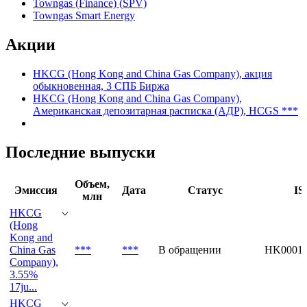
Towngas (Finance) (SPV)
Towngas Smart Energy
Акции
HKCG (Hong Kong and China Gas Company), акция
обыкновенная, 3 СПБ Биржа
HKCG (Hong Kong and China Gas Company),
Американская депозитарная расписка (АДР), HCGS ***
Последние выпуски
Объем,
Эмиссия
Дата
Статус
IS
млн
HKCG
(Hong
Kong and
China Gas
***
***
В обращении
HK00013
Company),
3.55%
17ju...
HKCG