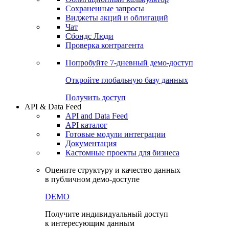
Сохраненные запросы
Виджеты акций и облигаций
Чат
Сбондс Люди
Проверка контрагента
Попробуйте
7-дневный
демо-доступ
Откройте глобальную базу данных
Получить доступ
API & Data Feed
API and Data Feed
API каталог
Готовые модули интеграции
Документация
Кастомные проекты для бизнеса
Оцените структуру и качество данных
в публичном демо-доступе
DEMO
Получите индивидуальный доступ
к интересующим данным