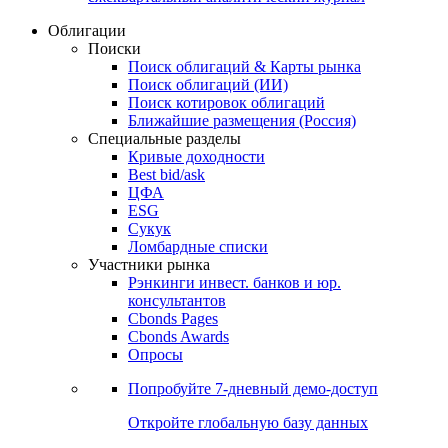
Облигации
Поиски
Поиск облигаций & Карты рынка
Поиск облигаций (ИИ)
Поиск котировок облигаций
Ближайшие размещения (Россия)
Специальные разделы
Кривые доходности
Best bid/ask
ЦФА
ESG
Сукук
Ломбардные списки
Участники рынка
Рэнкинги инвест. банков и юр.
консультантов
Cbonds Pages
Cbonds Awards
Опросы
Попробуйте
7-дневный
демо-доступ
Откройте глобальную базу данных