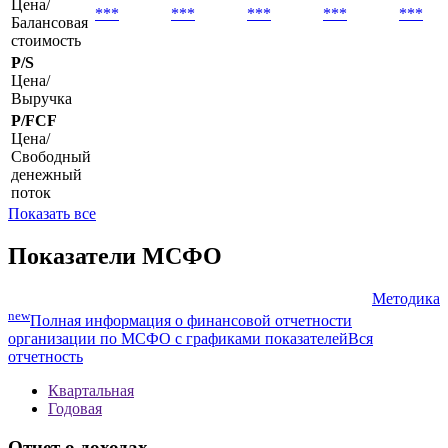
Цена/
***
***
***
***
***
Балансовая
стоимость
P/S
Цена/
Выручка
P/FCF
Цена/
Свободный
денежный
поток
Показать все
Показатели МСФО
Методика
new
Полная информация о финансовой отчетности
организации по МСФО с графиками показателей
Вся
отчетность
Квартальная
Годовая
Отчет о доходах