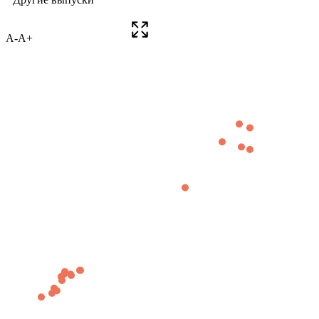
A-
A+