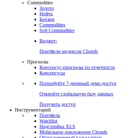
Commodities
Золото
Нефть
Бензин
Commodities
Soft Commodities
Виджет:
Портфели индексов Cbonds
Прогнозы
Консенсус-прогнозы по отчетности
Консенсусы
Попробуйте
7-дневный
демо-доступ
Откройте глобальную базу данных
Получить доступ
Инструментарий
Портфель
Watchlist
Надстройка XLS
Мобильное приложение Cbonds
Облигационный калькулятор