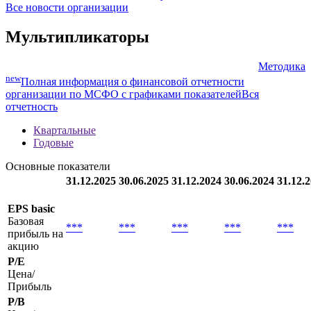
Все новости организации
Мультипликаторы
Методика
new
Полная информация о финансовой отчетности
организации по МСФО с графиками показателей
Вся
отчетность
Квартальные
Годовые
Основные показатели
31.12.2025
30.06.2025
31.12.2024
30.06.2024
31.12.
EPS basic
Базовая
***
***
***
***
***
прибыль на
акцию
P/E
Цена/
Прибыль
P/B