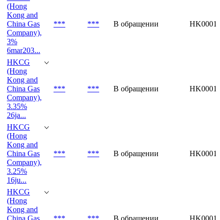
(Hong
Kong and
China Gas
***
***
В обращении
HK00012
Company),
3%
6mar203...
HKCG
(Hong
Kong and
China Gas
***
***
В обращении
HK00012
Company),
3.35%
26ja...
HKCG
(Hong
Kong and
China Gas
***
***
В обращении
HK00012
Company),
3.25%
16ju...
HKCG
(Hong
Kong and
China Gas
***
***
В обращении
HK00012