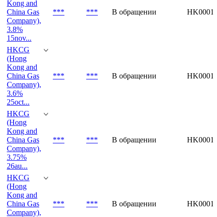
Kong and
China Gas
***
***
В обращении
HK00010
Company),
3.8%
15nov...
HKCG
(Hong
Kong and
China Gas
***
***
В обращении
HK00010
Company),
3.6%
25oct...
HKCG
(Hong
Kong and
China Gas
***
***
В обращении
HK00010
Company),
3.75%
26au...
HKCG
(Hong
Kong and
China Gas
***
***
В обращении
HK00010
Company),