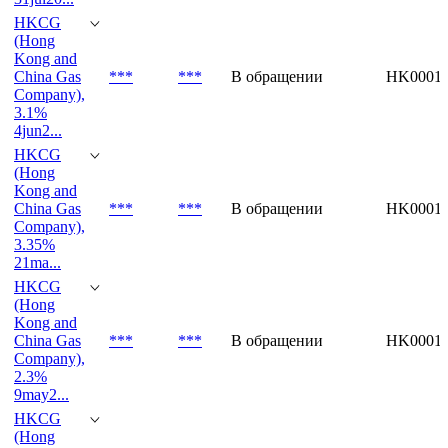
HKCG
(Hong
Kong and
China Gas
***
***
В обращении
HK00011
Company),
3.1%
4jun2...
HKCG
(Hong
Kong and
China Gas
***
***
В обращении
HK00011
Company),
3.35%
21ma...
HKCG
(Hong
Kong and
China Gas
***
***
В обращении
HK00011
Company),
2.3%
9may2...
HKCG
(Hong