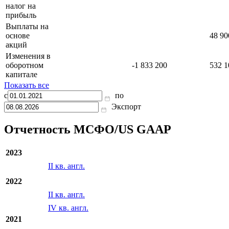
налог на
прибыль
Выплаты на
основе
48 90
акций
Изменения в
оборотном
-1 833 200
532 1
капитале
Показать все
с
по
Экспорт
Отчетность МСФО/US GAAP
2023
II кв. англ.
2022
II кв. англ.
IV кв. англ.
2021