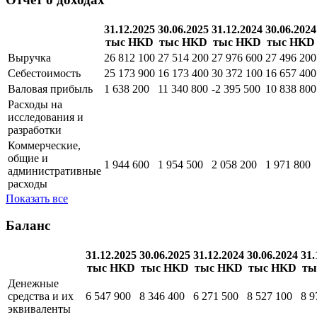
31.12.2025
30.06.2025
31.12.2024
30.06.2024
тыс HKD
тыс HKD
тыс HKD
тыс HKD
Выручка
26 812 100
27 514 200
27 976 600
27 496 200
Себестоимость
25 173 900
16 173 400
30 372 100
16 657 400
Валовая прибыль
1 638 200
11 340 800
-2 395 500
10 838 800
Расходы на
исследования и
разработки
Коммерческие,
общие и
1 944 600
1 954 500
2 058 200
1 971 800
административные
расходы
Показать все
Баланс
31.12.2025
30.06.2025
31.12.2024
30.06.2024
31.
тыс HKD
тыс HKD
тыс HKD
тыс HKD
ты
Денежные
средства и их
6 547 900
8 346 400
6 271 500
8 527 100
8 9
эквиваленты