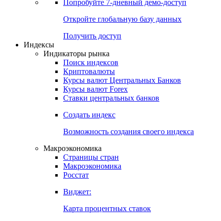
Попробуйте
7-дневный
демо-доступ
Откройте глобальную базу данных
Получить доступ
Индексы
Индикаторы рынка
Поиск индексов
Криптовалюты
Курсы валют Центральных Банков
Курсы валют Forex
Ставки центральных банков
Создать индекс
Возможность создания своего индекса
Макроэкономика
Страницы стран
Макроэкономика
Росстат
Виджет:
Карта процентных ставок