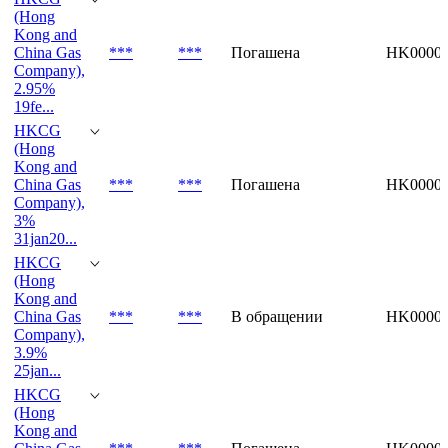
(Hong
Kong and
China Gas
***
***
Погашена
HK00009
Company),
2.95%
19fe...
HKCG
(Hong
Kong and
China Gas
***
***
Погашена
HK00009
Company),
3%
31jan20...
HKCG
(Hong
Kong and
China Gas
***
***
В обращении
HK00009
Company),
3.9%
25jan...
HKCG
(Hong
Kong and