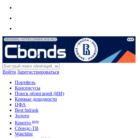
РЕКЛАМА • HTTPS://WWW.HSE.RU/
Войти
Зарегистрироваться
Портфель
Консенсусы
Поиск облигаций (ИИ)
Кривые доходности
ЦФА
Best bid/ask
Золото
new
Крипто
Сбондс-ТВ
Watchlist