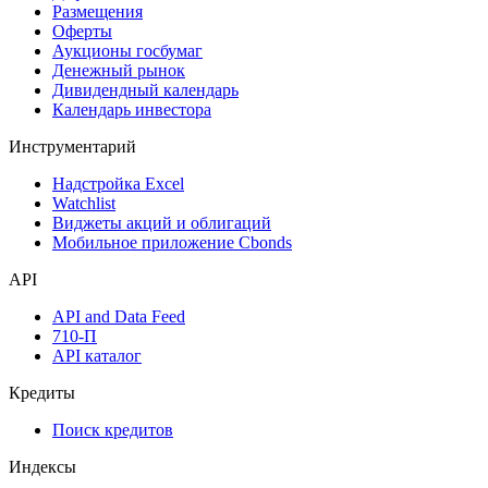
Календарь
Календарь событий
Дефолты
Размещения
Оферты
Аукционы госбумаг
Денежный рынок
Дивидендный календарь
Календарь инвестора
Инструментарий
Надстройка Excel
Watchlist
Виджеты акций и облигаций
Мобильное приложение Cbonds
API
API and Data Feed
710-П
API каталог
Кредиты