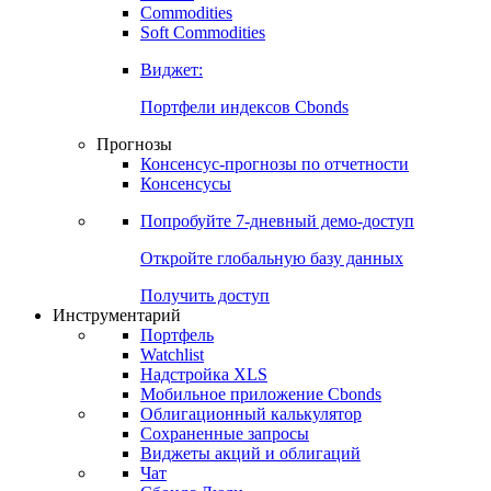
Commodities
Золото
Нефть
Бензин
Commodities
Soft Commodities
Виджет:
Портфели индексов Cbonds
Прогнозы
Консенсус-прогнозы по отчетности
Консенсусы
Попробуйте
7-дневный
демо-доступ
Откройте глобальную базу данных
Получить доступ
Инструментарий
Портфель
Watchlist
Надстройка XLS
Мобильное приложение Cbonds
Облигационный калькулятор