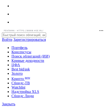
РЕКЛАМА • HTTPS://WWW.HSE.RU/
Войти
Зарегистрироваться
Портфель
Консенсусы
Поиск облигаций (ИИ)
Кривые доходности
ЦФА
Best bid/ask
Золото
new
Крипто
Сбондс-ТВ
Watchlist