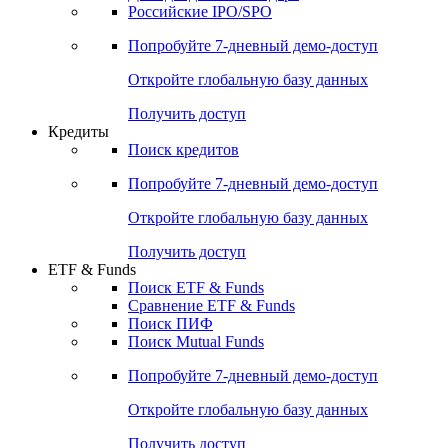
Получить доступ
Акции
Поиск акций
Дивидендный календарь
Российские IPO/SPO
Попробуйте
7-дневный
демо-доступ
Откройте глобальную базу данных
Получить доступ
Кредиты
Поиск кредитов
Попробуйте
7-дневный
демо-доступ
Откройте глобальную базу данных
Получить доступ
ETF & Funds
Поиск ETF & Funds
Сравнение ETF & Funds
Поиск ПИФ
Поиск Mutual Funds
Попробуйте
7-дневный
демо-доступ