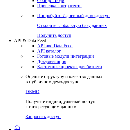
Сохраненные запросы
Виджеты акций и облигаций
Чат
Сбондс Люди
Проверка контрагента
Попробуйте
7-дневный
демо-доступ
Откройте глобальную базу данных
Получить доступ
API & Data Feed
API and Data Feed
API каталог
Готовые модули интеграции
Документация
Кастомные проекты для бизнеса
Оцените структуру и качество данных
в публичном демо-доступе
DEMO
Получите индивидуальный доступ
к интересующим данным