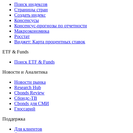
Поиск кредитов
Индексы
Поиск индексов
Страницы стран
Создать индекс
Консенсусы
Консенсус-прогнозы по отчетности
Макроэкономика
Росстат
Виджет: Карта процентных ставок
ETF & Funds
Поиск ETF & Funds
Новости и Аналитика
Новости рынка
Research Hub
Cbonds Review
Сбондс-ТВ
Cbonds для СМИ
Глоссарий