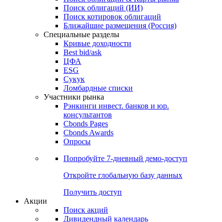
Облигации
Поиски
Поиск облигаций & Карты рынка
Поиск облигаций (ИИ)
Поиск котировок облигаций
Ближайшие размещения (Россия)
Специальные разделы
Кривые доходности
Best bid/ask
ЦФА
ESG
Сукук
Ломбардные списки
Участники рынка
Рэнкинги инвест. банков и юр.
консультантов
Cbonds Pages
Cbonds Awards
Опросы
Попробуйте
7-дневный
демо-доступ
Откройте глобальную базу данных