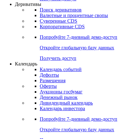
Откройте глобальную базу данных
Получить доступ
Деривативы
Поиск деривативов
Валютные и процентные свопы
Суверенные CDS
Корпоративные CDS
Попробуйте
7-дневный
демо-доступ
Откройте глобальную базу данных
Получить доступ
Календарь
Календарь событий
Дефолты
Размещения
Оферты
Аукционы госбумаг
Денежный рынок
Дивидендный календарь
Календарь инвестора