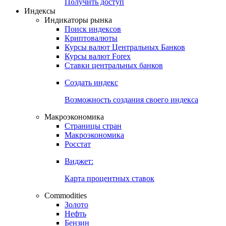
Попробуйте
7-дневный
демо-доступ
Откройте глобальную базу данных
Получить доступ
Индексы
Индикаторы рынка
Поиск индексов
Криптовалюты
Курсы валют Центральных Банков
Курсы валют Forex
Ставки центральных банков
Создать индекс
Возможность создания своего индекса
Макроэкономика
Страницы стран
Макроэкономика
Росстат
Виджет:
Карта процентных ставок