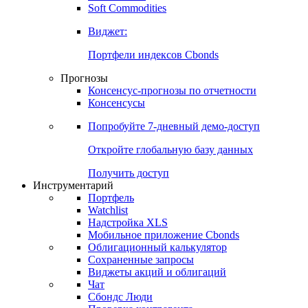
Золото
Нефть
Бензин
Commodities
Soft Commodities
Виджет:
Портфели индексов Cbonds
Прогнозы
Консенсус-прогнозы по отчетности
Консенсусы
Попробуйте
7-дневный
демо-доступ
Откройте глобальную базу данных
Получить доступ
Инструментарий
Портфель
Watchlist
Надстройка XLS
Мобильное приложение Cbonds
Облигационный калькулятор
Сохраненные запросы