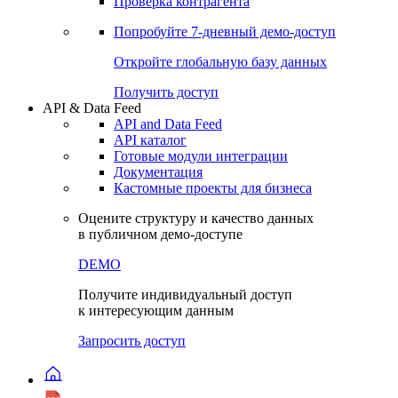
Виджеты акций и облигаций
Чат
Сбондс Люди
Проверка контрагента
Попробуйте
7-дневный
демо-доступ
Откройте глобальную базу данных
Получить доступ
API & Data Feed
API and Data Feed
API каталог
Готовые модули интеграции
Документация
Кастомные проекты для бизнеса
Оцените структуру и качество данных
в публичном демо-доступе
DEMO
Получите индивидуальный доступ
к интересующим данным
Запросить доступ