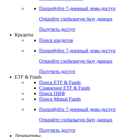
Акции
Поиск акций
Дивидендный календарь
Российские IPO/SPO
Попробуйте
7-дневный
демо-доступ
Откройте глобальную базу данных
Получить доступ
Кредиты
Поиск кредитов
Попробуйте
7-дневный
демо-доступ
Откройте глобальную базу данных
Получить доступ
ETF & Funds
Поиск ETF & Funds
Сравнение ETF & Funds
Поиск ПИФ
Поиск Mutual Funds
Попробуйте
7-дневный
демо-доступ