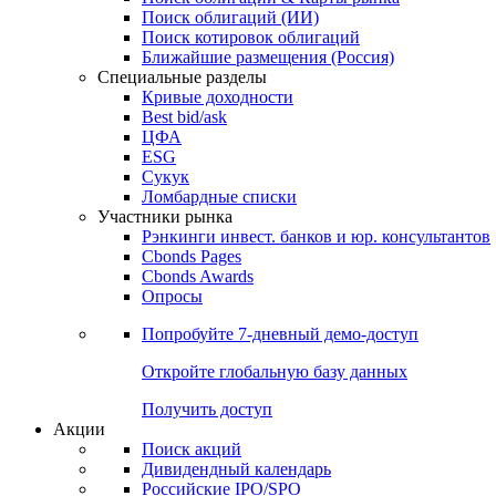
Облигации
Поиски
Поиск облигаций & Карты рынка
Поиск облигаций (ИИ)
Поиск котировок облигаций
Ближайшие размещения (Россия)
Специальные разделы
Кривые доходности
Best bid/ask
ЦФА
ESG
Сукук
Ломбардные списки
Участники рынка
Рэнкинги инвест. банков и юр. консультантов
Cbonds Pages
Cbonds Awards
Опросы
Попробуйте
7-дневный
демо-доступ
Откройте глобальную базу данных
Получить доступ