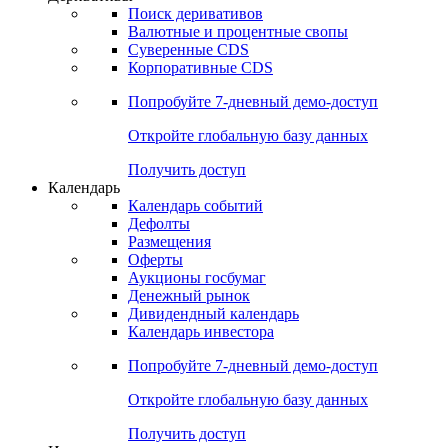
Откройте глобальную базу данных
Получить доступ
Деривативы
Поиск деривативов
Валютные и процентные свопы
Суверенные CDS
Корпоративные CDS
Попробуйте
7-дневный
демо-доступ
Откройте глобальную базу данных
Получить доступ
Календарь
Календарь событий
Дефолты
Размещения
Оферты
Аукционы госбумаг
Денежный рынок
Дивидендный календарь
Календарь инвестора
Попробуйте
7-дневный
демо-доступ