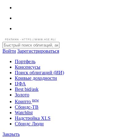
РЕКЛАМА • HTTPS://WWW.HSE.RU/
Войти
Зарегистрироваться
Портфель
Консенсусы
Поиск облигаций (ИИ)
Кривые доходности
ЦФА
Best bid/ask
Золото
new
Крипто
Сбондс-ТВ
Watchlist
Надстройка XLS