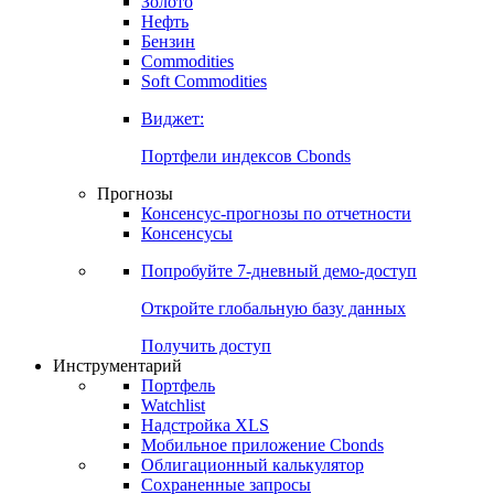
Золото
Нефть
Бензин
Commodities
Soft Commodities
Виджет:
Портфели индексов Cbonds
Прогнозы
Консенсус-прогнозы по отчетности
Консенсусы
Попробуйте
7-дневный
демо-доступ
Откройте глобальную базу данных
Получить доступ
Инструментарий
Портфель
Watchlist
Надстройка XLS
Мобильное приложение Cbonds
Облигационный калькулятор
Сохраненные запросы