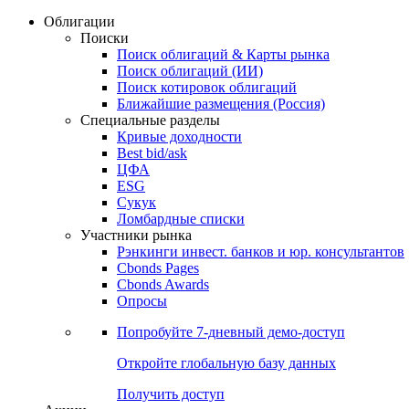
Облигации
Поиски
Поиск облигаций & Карты рынка
Поиск облигаций (ИИ)
Поиск котировок облигаций
Ближайшие размещения (Россия)
Специальные разделы
Кривые доходности
Best bid/ask
ЦФА
ESG
Сукук
Ломбардные списки
Участники рынка
Рэнкинги инвест. банков и юр. консультантов
Cbonds Pages
Cbonds Awards
Опросы
Попробуйте
7-дневный
демо-доступ
Откройте глобальную базу данных
Получить доступ