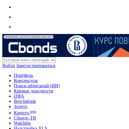
РЕКЛАМА • HTTPS://WWW.HSE.RU/
Войти
Зарегистрироваться
Портфель
Консенсусы
Поиск облигаций (ИИ)
Кривые доходности
ЦФА
Best bid/ask
Золото
new
Крипто
Сбондс-ТВ
Watchlist
Надстройка XLS