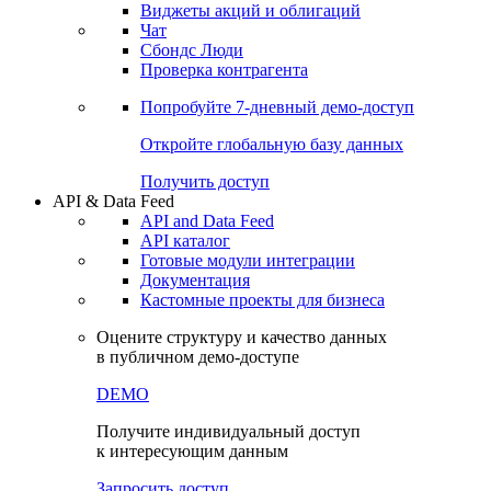
Виджеты акций и облигаций
Чат
Сбондс Люди
Проверка контрагента
Попробуйте
7-дневный
демо-доступ
Откройте глобальную базу данных
Получить доступ
API & Data Feed
API and Data Feed
API каталог
Готовые модули интеграции
Документация
Кастомные проекты для бизнеса
Оцените структуру и качество данных
в публичном демо-доступе
DEMO
Получите индивидуальный доступ
к интересующим данным
Запросить доступ