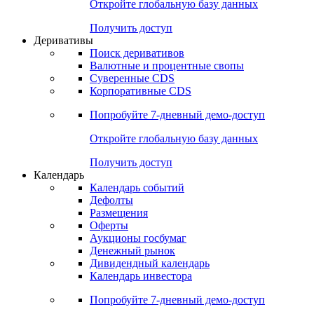
Откройте глобальную базу данных
Получить доступ
Деривативы
Поиск деривативов
Валютные и процентные свопы
Суверенные CDS
Корпоративные CDS
Попробуйте
7-дневный
демо-доступ
Откройте глобальную базу данных
Получить доступ
Календарь
Календарь событий
Дефолты
Размещения
Оферты
Аукционы госбумаг
Денежный рынок
Дивидендный календарь
Календарь инвестора
Попробуйте
7-дневный
демо-доступ