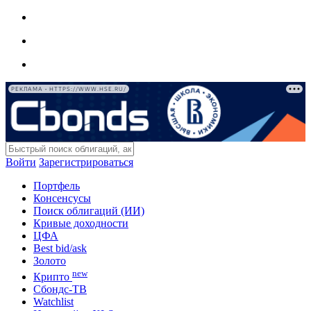
РЕКЛАМА • HTTPS://WWW.HSE.RU/
Войти
Зарегистрироваться
Портфель
Консенсусы
Поиск облигаций (ИИ)
Кривые доходности
ЦФА
Best bid/ask
Золото
new
Крипто
Сбондс-ТВ
Watchlist