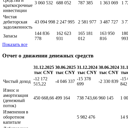
средства и
3 060 532
688 052
787 385
1 363 069
1 7
краткосрочные
инвестиции
Чистая
дебиторская
43 094 998
2 247 995
2 581 977
3 487 727
3 7
задолженность
144 836
162 623
165 181
163 950
180
Запасы
778
931
012
816
99
Показать все
Отчет о движении денежных средств
31.12.2025
30.06.2025
31.12.2024
30.06.2024
31.
тыс CNY
тыс CNY
тыс CNY
тыс CNY
ты
-12 172
-15 378
-15
Чистый доход
-4 046 337
-2 330 839
515,22
699
842
Износ и
амортизация
450 668,66
499 164
738 743,66
960 145
1 0
(денежный
поток)
Изменения в
оборотном
5 982 476
14 
капитале