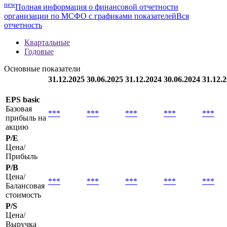
new
Полная информация о финансовой отчетности
организации по МСФО с графиками показателей
Вся
отчетность
Квартальные
Годовые
Основные показатели
31.12.2025
30.06.2025
31.12.2024
30.06.2024
31.12.
EPS basic
Базовая
***
***
***
***
***
прибыль на
акцию
P/E
Цена/
Прибыль
P/B
Цена/
***
***
***
***
***
Балансовая
стоимость
P/S
Цена/
Выручка