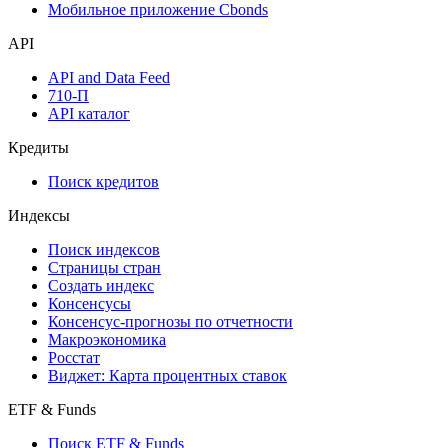
Мобильное приложение Cbonds
API
API and Data Feed
710-П
API каталог
Кредиты
Поиск кредитов
Индексы
Поиск индексов
Страницы стран
Создать индекс
Консенсусы
Консенсус-прогнозы по отчетности
Макроэкономика
Росстат
Виджет: Карта процентных ставок
ETF & Funds
Поиск ETF & Funds