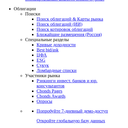
Облигации
Поиски
Поиск облигаций & Карты рынка
Поиск облигаций (ИИ)
Поиск котировок облигаций
Ближайшие размещения (Россия)
Специальные разделы
Кривые доходности
Best bid/ask
ЦФА
ESG
Сукук
Ломбардные списки
Участники рынка
Рэнкинги инвест. банков и юр.
консультантов
Cbonds Pages
Cbonds Awards
Опросы
Попробуйте
7-дневный
демо-доступ
Откройте глобальную базу данных