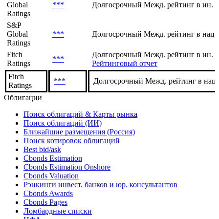
Global
***
Долгосрочный Межд. рейтинг в ин. 
Ratings
S&P
Global
***
Долгосрочный Межд. рейтинг в нац.
Ratings
Fitch
Долгосрочный Межд. рейтинг в ин. в
***
Ratings
Рейтинговый отчет
Fitch
***
Долгосрочный Межд. рейтинг в нац.
Ratings
Облигации
Поиск облигаций & Карты рынка
Поиск облигаций (ИИ)
Ближайшие размещения (Россия)
Поиск котировок облигаций
Best bid/ask
Cbonds Estimation
Cbonds Estimation Onshore
Cbonds Valuation
Рэнкинги инвест. банков и юр. консультантов
Cbonds Awards
Cbonds Pages
Ломбардные списки