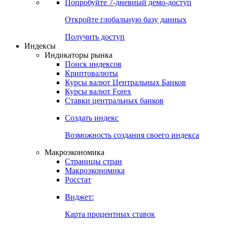
Попробуйте
7-дневный
демо-доступ
Откройте глобальную базу данных
Получить доступ
Индексы
Индикаторы рынка
Поиск индексов
Криптовалюты
Курсы валют Центральных Банков
Курсы валют Forex
Ставки центральных банков
Создать индекс
Возможность создания своего индекса
Макроэкономика
Страницы стран
Макроэкономика
Росстат
Виджет:
Карта процентных ставок