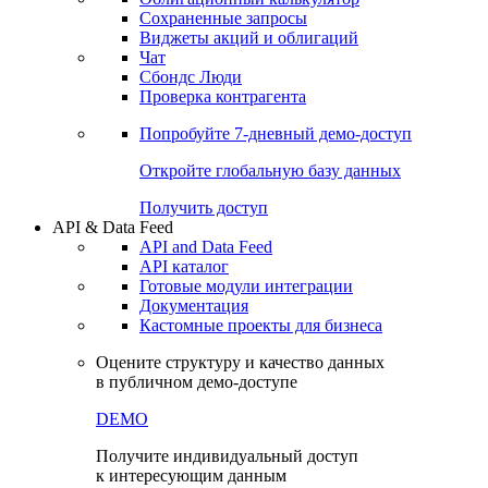
Сохраненные запросы
Виджеты акций и облигаций
Чат
Сбондс Люди
Проверка контрагента
Попробуйте
7-дневный
демо-доступ
Откройте глобальную базу данных
Получить доступ
API & Data Feed
API and Data Feed
API каталог
Готовые модули интеграции
Документация
Кастомные проекты для бизнеса
Оцените структуру и качество данных
в публичном демо-доступе
DEMO
Получите индивидуальный доступ
к интересующим данным