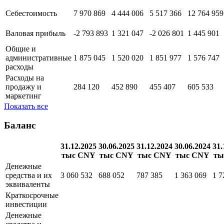
Себестоимость
7 970 869
4 444 006
5 517 366
12 764 959
Валовая прибыль
-2 793 893
1 321 047
-2 026 801
1 445 901
Общие и
административные
1 875 045
1 520 020
1 851 977
1 576 747
расходы
Расходы на
продажу и
284 120
452 890
455 407
605 533
маркетинг
Показать все
Баланс
31.12.2025
30.06.2025
31.12.2024
30.06.2024
31.
тыс CNY
тыс CNY
тыс CNY
тыс CNY
ты
Денежные
средства и их
3 060 532
688 052
787 385
1 363 069
1 7
эквиваленты
Краткосрочные
инвестиции
Денежные