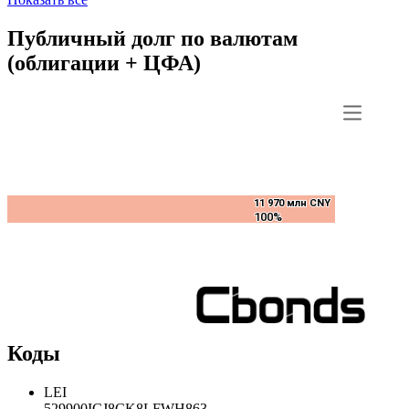
Публичный долг по валютам
(облигации + ЦФА)
11 970 млн CNY
11 970 млн CNY
100%
100%
Коды
LEI
529900ICJ8CK8LFWH863