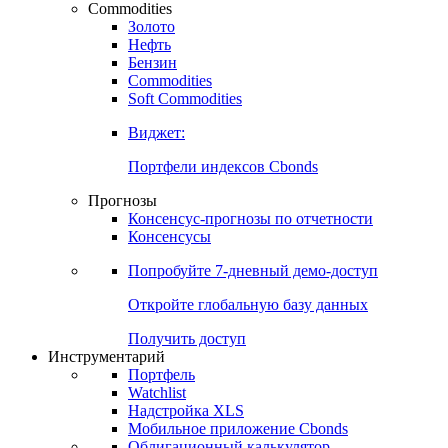
Commodities
Золото
Нефть
Бензин
Commodities
Soft Commodities
Виджет:
Портфели индексов Cbonds
Прогнозы
Консенсус-прогнозы по отчетности
Консенсусы
Попробуйте
7-дневный
демо-доступ
Откройте глобальную базу данных
Получить доступ
Инструментарий
Портфель
Watchlist
Надстройка XLS
Мобильное приложение Cbonds
Облигационный калькулятор