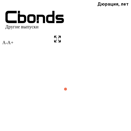
A-
A+