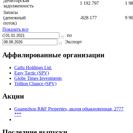
Дебиторская
1 192 797
1 9
задолженность
Запасы
(денежный
-828 177
9 9
поток)
Показать все
с
по
Экспорт
Аффилированные организации
Caifu Holdings Ltd.
Easy Tactic (SPV)
Globe Times Investments
Trillion Chance (SPV)
Акции
Guangzhou R&F Properties, акция обыкновенная, 2777
***
Последние выпуски