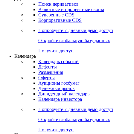
Поиск деривативов
Валютные и процентные свопы
Суверенные CDS
Корпоративные CDS
Попробуйте
7-дневный
демо-доступ
Откройте глобальную базу данных
Получить доступ
Календарь
Календарь событий
Дефолты
Размещения
Оферты
Аукционы госбумаг
Денежный рынок
Дивидендный календарь
Календарь инвестора
Попробуйте
7-дневный
демо-доступ
Откройте глобальную базу данных
Получить доступ