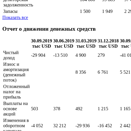
задолженность
Запасы
1 500
1 949
2 2
Показать все
Отчет о движении денежных средств
30.09.2019
30.06.2019
31.03.2019
31.12.2018
30.09
тыс USD
тыс USD
тыс USD
тыс USD
тыс
Чистый
-29 904
-13 510
4 900
279
-41 0
доход
Износ и
амортизация
8 356
6 761
5 521
(денежный
поток)
Отложенный
налог на
прибыль
Выплаты на
основе
503
378
492
1 215
1 165
акций
Изменения в
оборотном
-4 052
32 212
-29 936
-16 452
2 442
капитале