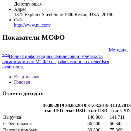
Действующая
Адрес
1875 Explorer Street Suite 1000 Reston, USA, 20190
Сайт
http://www.nii.com/
Показатели МСФО
Методика
new
Полная информация о финансовой отчетности
организации по МСФО с графиками показателей
Вся
отчетность
Квартальная
Годовая
Отчет о доходах
30.09.2019
30.06.2019
31.03.2019
31.12.2018
тыс USD
тыс USD
тыс USD
тыс USD
Выручка
146 800
141 711
Себестоимость
66 500
66 342
Валовая прибыль
80 300
75 369