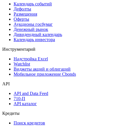
Календарь событий
Дефолты
Размещения
Оферты
Аукционы госбумаг
Денежный рынок
Дивидендный календарь
Календарь инвестора
Инструментарий
Надстройка Excel
Watchlist
Виджеты акций и облигаций
Мобильное приложение Cbonds
API
API and Data Feed
710-П
API каталог
Кредиты
Поиск кредитов