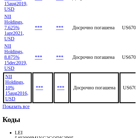
15aug2019,
USD
NII
Holdings,
7.625%
***
***
Досрочно погашена
US670
1apr2021,
USD
NII
Holdings,
8.875%
***
***
Досрочно погашена
US670
15dec2019,
USD
NII
Holdings,
10%
***
***
Досрочно погашена
US670
15aug2016,
USD
Показать все
Коды
LEI