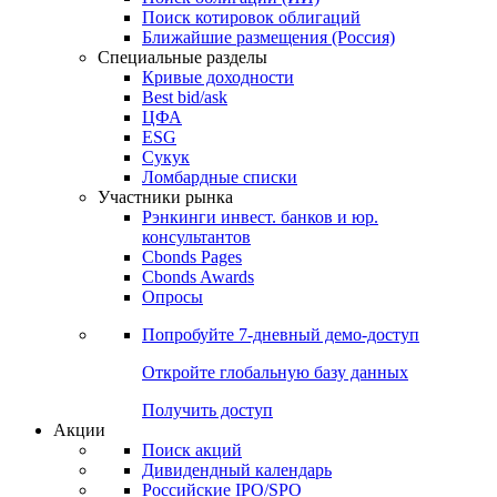
Поиск котировок облигаций
Ближайшие размещения (Россия)
Специальные разделы
Кривые доходности
Best bid/ask
ЦФА
ESG
Сукук
Ломбардные списки
Участники рынка
Рэнкинги инвест. банков и юр.
консультантов
Cbonds Pages
Cbonds Awards
Опросы
Попробуйте
7-дневный
демо-доступ
Откройте глобальную базу данных
Получить доступ
Акции
Поиск акций
Дивидендный календарь
Российские IPO/SPO