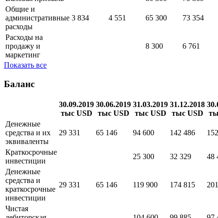
Общие и
административные
3 834
4 551
65 300
73 354
расходы
Расходы на
продажу и
8 300
6 761
маркетинг
Показать все
Баланс
30.09.2019
30.06.2019
31.03.2019
31.12.2018
30.
тыс USD
тыс USD
тыс USD
тыс USD
ты
Денежные
средства и их
29 331
65 146
94 600
142 486
152
эквиваленты
Краткосрочные
25 300
32 329
48 
инвестиции
Денежные
средства и
29 331
65 146
119 900
174 815
201
краткосрочные
инвестиции
Чистая
дебиторская
104 600
99 885
97 