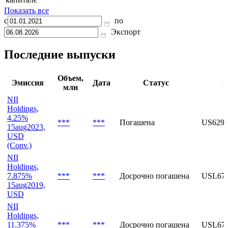
Показать все
с
по
Экспорт
Последние выпуски
Объем,
Эмиссия
Дата
Статус
I
млн
NII
Holdings,
4.25%
***
***
Погашена
US629
15aug2023,
USD
(Conv.)
NII
Holdings,
7.875%
***
***
Досрочно погашена
USL67
15aug2019,
USD
NII
Holdings,
11.375%
***
***
Досрочно погашена
USL67