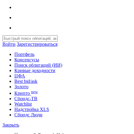
Войти
Зарегистрироваться
Портфель
Консенсусы
Поиск облигаций (ИИ)
Кривые доходности
ЦФА
Best bid/ask
Золото
new
Крипто
Сбондс-ТВ
Watchlist
Надстройка XLS
Сбондс Люди
Закрыть