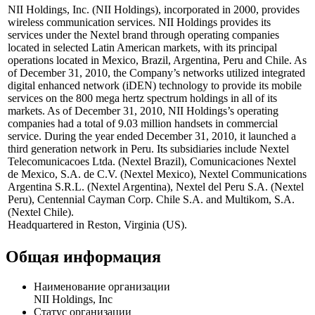
NII Holdings, Inc. (NII Holdings), incorporated in 2000, provides
wireless communication services. NII Holdings provides its
services under the Nextel brand through operating companies
located in selected Latin American markets, with its principal
operations located in Mexico, Brazil, Argentina, Peru and Chile. As
of December 31, 2010, the Company’s networks utilized integrated
digital enhanced network (iDEN) technology to provide its mobile
services on the 800 mega hertz spectrum holdings in all of its
markets. As of December 31, 2010, NII Holdings’s operating
companies had a total of 9.03 million handsets in commercial
service. During the year ended December 31, 2010, it launched a
third generation network in Peru. Its subsidiaries include Nextel
Telecomunicacoes Ltda. (Nextel Brazil), Comunicaciones Nextel
de Mexico, S.A. de C.V. (Nextel Mexico), Nextel Communications
Argentina S.R.L. (Nextel Argentina), Nextel del Peru S.A. (Nextel
Peru), Centennial Cayman Corp. Chile S.A. and Multikom, S.A.
(Nextel Chile).
Headquartered in Reston, Virginia (US).
Общая информация
Наименование организации
NII Holdings, Inc
Статус организации