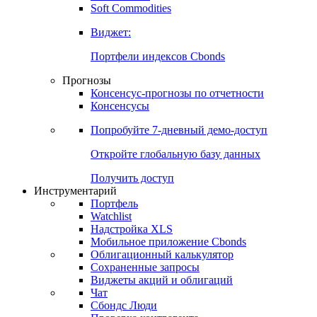
Soft Commodities
Виджет:
Портфели индексов Cbonds
Прогнозы
Консенсус-прогнозы по отчетности
Консенсусы
Попробуйте
7-дневный
демо-доступ
Откройте глобальную базу данных
Получить доступ
Инструментарий
Портфель
Watchlist
Надстройка XLS
Мобильное приложение Cbonds
Облигационный калькулятор
Сохраненные запросы
Виджеты акций и облигаций
Чат
Сбондс Люди