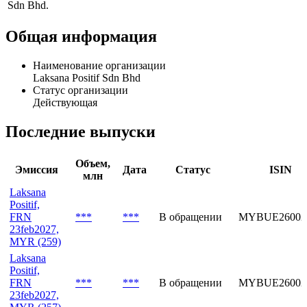
Sdn Bhd.
Общая информация
Наименование организации
Laksana Positif Sdn Bhd
Статус организации
Действующая
Последние выпуски
Объем,
Эмиссия
Дата
Статус
ISIN
млн
Laksana
Positif,
FRN
***
***
В обращении
MYBUE26002
23feb2027,
MYR (259)
Laksana
Positif,
FRN
***
***
В обращении
MYBUE26002
23feb2027,