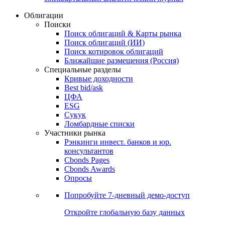
Облигации
Поиски
Поиск облигаций & Карты рынка
Поиск облигаций (ИИ)
Поиск котировок облигаций
Ближайшие размещения (Россия)
Специальные разделы
Кривые доходности
Best bid/ask
ЦФА
ESG
Сукук
Ломбардные списки
Участники рынка
Рэнкинги инвест. банков и юр.
консультантов
Cbonds Pages
Cbonds Awards
Опросы
Попробуйте
7-дневный
демо-доступ
Откройте глобальную базу данных