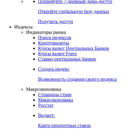
Попробуйте
7-дневный
демо-доступ
Откройте глобальную базу данных
Получить доступ
Индексы
Индикаторы рынка
Поиск индексов
Криптовалюты
Курсы валют Центральных Банков
Курсы валют Forex
Ставки центральных банков
Создать индекс
Возможность создания своего индекса
Макроэкономика
Страницы стран
Макроэкономика
Росстат
Виджет:
Карта процентных ставок