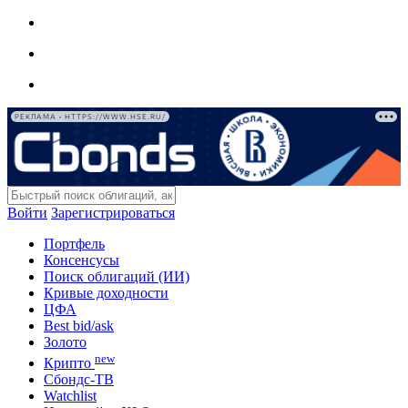
РЕКЛАМА • HTTPS://WWW.HSE.RU/
Войти
Зарегистрироваться
Портфель
Консенсусы
Поиск облигаций (ИИ)
Кривые доходности
ЦФА
Best bid/ask
Золото
new
Крипто
Сбондс-ТВ
Watchlist