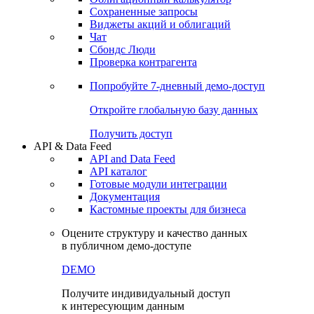
Сохраненные запросы
Виджеты акций и облигаций
Чат
Сбондс Люди
Проверка контрагента
Попробуйте
7-дневный
демо-доступ
Откройте глобальную базу данных
Получить доступ
API & Data Feed
API and Data Feed
API каталог
Готовые модули интеграции
Документация
Кастомные проекты для бизнеса
Оцените структуру и качество данных
в публичном демо-доступе
DEMO
Получите индивидуальный доступ
к интересующим данным