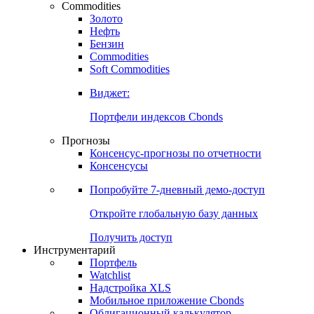
Commodities
Золото
Нефть
Бензин
Commodities
Soft Commodities
Виджет:
Портфели индексов Cbonds
Прогнозы
Консенсус-прогнозы по отчетности
Консенсусы
Попробуйте
7-дневный
демо-доступ
Откройте глобальную базу данных
Получить доступ
Инструментарий
Портфель
Watchlist
Надстройка XLS
Мобильное приложение Cbonds
Облигационный калькулятор