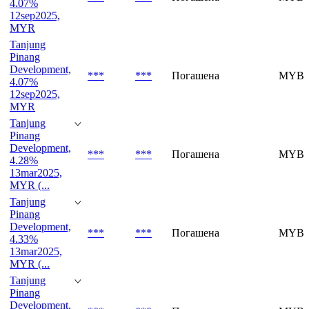
4.07%
12sep2025,
MYR
Tanjung
Pinang
Development,
***
***
Погашена
MYBV
4.07%
12sep2025,
MYR
Tanjung
Pinang
Development,
***
***
Погашена
MYBV
4.28%
13mar2025,
MYR (...
Tanjung
Pinang
Development,
***
***
Погашена
MYBV
4.33%
13mar2025,
MYR (...
Tanjung
Pinang
Development,