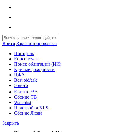
Войти
Зарегистрироваться
Портфель
Консенсусы
Поиск облигаций (ИИ)
Кривые доходности
ЦФА
Best bid/ask
Золото
new
Крипто
Сбондс-ТВ
Watchlist
Надстройка XLS
Сбондс Люди
Закрыть