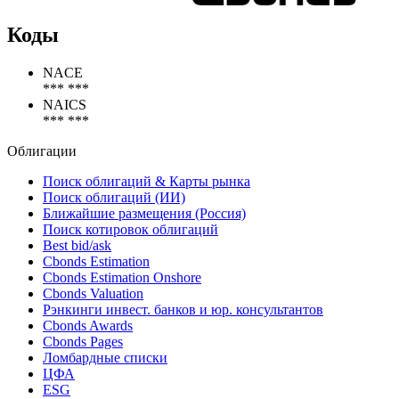
Коды
NACE
*** ***
NAICS
*** ***
Облигации
Поиск облигаций & Карты рынка
Поиск облигаций (ИИ)
Ближайшие размещения (Россия)
Поиск котировок облигаций
Best bid/ask
Cbonds Estimation
Cbonds Estimation Onshore
Cbonds Valuation
Рэнкинги инвест. банков и юр. консультантов
Cbonds Awards
Cbonds Pages
Ломбардные списки
ЦФА
ESG