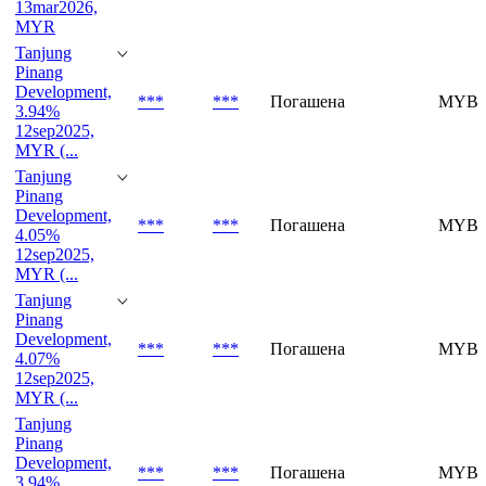
13mar2026,
MYR
Tanjung
Pinang
Development,
***
***
Погашена
MYBV
3.94%
12sep2025,
MYR (...
Tanjung
Pinang
Development,
***
***
Погашена
MYBV
4.05%
12sep2025,
MYR (...
Tanjung
Pinang
Development,
***
***
Погашена
MYBV
4.07%
12sep2025,
MYR (...
Tanjung
Pinang
Development,
***
***
Погашена
MYBV
3.94%