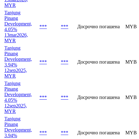
MYR
Tanjung
Pinang
Development,
***
***
Досрочно погашена
MYBV
4.05%
13mar2026,
MYR
Tanjung
Pinang
Development,
***
***
Досрочно погашена
MYBV
3.94%
12sep2025,
MYR
Tanjung
Pinang
Development,
***
***
Досрочно погашена
MYBV
4.05%
12sep2025,
MYR
Tanjung
Pinang
Development,
***
***
Досрочно погашена
MYBV
3.94%