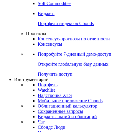
Soft Commodities
Виджет:
Портфели индексов Cbonds
Прогнозы
Консенсус-прогнозы по отчетности
Консенсусы
Попробуйте
7-дневный
демо-доступ
Откройте глобальную базу данных
Получить доступ
Инструментарий
Портфель
Watchlist
Надстройка XLS
Мобильное приложение Cbonds
Облигационный калькулятор
Сохраненные запросы
Виджеты акций и облигаций
Чат
Сбондс Люди