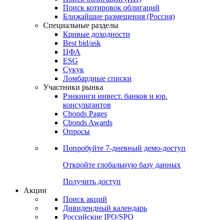
Поиск котировок облигаций
Ближайшие размещения (Россия)
Специальные разделы
Кривые доходности
Best bid/ask
ЦФА
ESG
Сукук
Ломбардные списки
Участники рынка
Рэнкинги инвест. банков и юр.
консультантов
Cbonds Pages
Cbonds Awards
Опросы
Попробуйте
7-дневный
демо-доступ
Откройте глобальную базу данных
Получить доступ
Акции
Поиск акций
Дивидендный календарь
Российские IPO/SPO