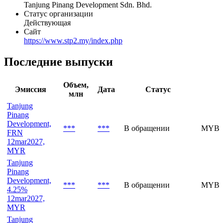
Tanjung Pinang Development Sdn. Bhd.
Статус организации
Действующая
Сайт
https://www.stp2.my/index.php
Последние выпуски
Объем,
Эмиссия
Дата
Статус
млн
Tanjung
Pinang
Development,
***
***
В обращении
MYBV
FRN
12mar2027,
MYR
Tanjung
Pinang
Development,
***
***
В обращении
MYBV
4.25%
12mar2027,
MYR
Tanjung