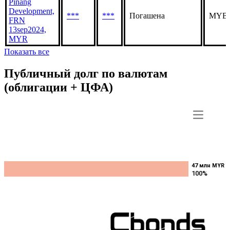
Pinang
Development,
***
***
Погашена
MYBV
FRN
13sep2024,
MYR
Показать все
Публичный долг по валютам
(облигации + ЦФА)
47 млн MYR
47 млн MYR
100%
100%