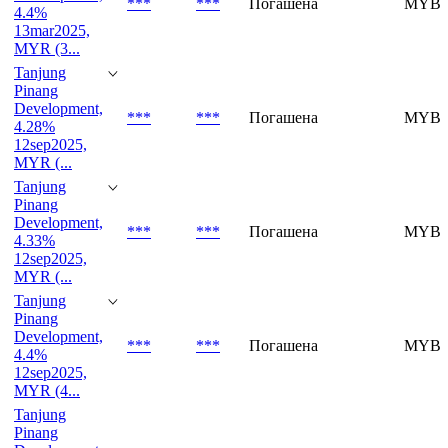
***
***
Погашена
MYBV
4.4%
13mar2025,
MYR (3...
Tanjung
Pinang
Development,
***
***
Погашена
MYBV
4.28%
12sep2025,
MYR (...
Tanjung
Pinang
Development,
***
***
Погашена
MYBV
4.33%
12sep2025,
MYR (...
Tanjung
Pinang
Development,
***
***
Погашена
MYBV
4.4%
12sep2025,
MYR (4...
Tanjung
Pinang