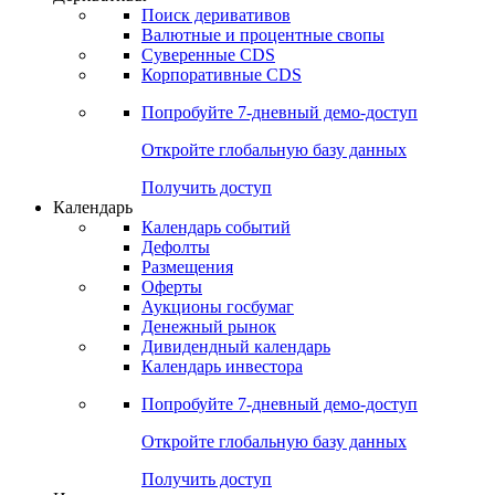
Поиск деривативов
Валютные и процентные свопы
Суверенные CDS
Корпоративные CDS
Попробуйте
7-дневный
демо-доступ
Откройте глобальную базу данных
Получить доступ
Календарь
Календарь событий
Дефолты
Размещения
Оферты
Аукционы госбумаг
Денежный рынок
Дивидендный календарь
Календарь инвестора
Попробуйте
7-дневный
демо-доступ
Откройте глобальную базу данных
Получить доступ