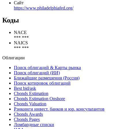
Наименование организации
Федеральный резервный банк Филадельфии
Статус организации
Действующая
Сайт
https://www.philadelphiafed.org/
Коды
NACE
*** ***
NAICS
*** ***
Облигации
Поиск облигаций & Карты рынка
Поиск облигаций (ИИ)
Ближайшие размещения (Россия)
Поиск котировок облигаций
Best bid/ask
Cbonds Estimation
Cbonds Estimation Onshore
Cbonds Valuation
Рэнкинги инвест. банков и юр. консультантов