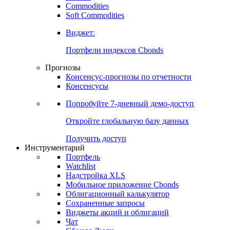
Commodities
Золото
Нефть
Бензин
Commodities
Soft Commodities
Виджет:
Портфели индексов Cbonds
Прогнозы
Консенсус-прогнозы по отчетности
Консенсусы
Попробуйте
7-дневный
демо-доступ
Откройте глобальную базу данных
Получить доступ
Инструментарий
Портфель
Watchlist
Надстройка XLS
Мобильное приложение Cbonds
Облигационный калькулятор