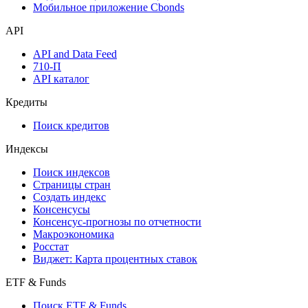
Надстройка Excel
Watchlist
Виджеты акций и облигаций
Мобильное приложение Cbonds
API
API and Data Feed
710-П
API каталог
Кредиты
Поиск кредитов
Индексы
Поиск индексов
Страницы стран
Создать индекс
Консенсусы
Консенсус-прогнозы по отчетности
Макроэкономика
Росстат
Виджет: Карта процентных ставок