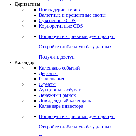
Откройте глобальную базу данных
Получить доступ
Деривативы
Поиск деривативов
Валютные и процентные свопы
Суверенные CDS
Корпоративные CDS
Попробуйте
7-дневный
демо-доступ
Откройте глобальную базу данных
Получить доступ
Календарь
Календарь событий
Дефолты
Размещения
Оферты
Аукционы госбумаг
Денежный рынок
Дивидендный календарь
Календарь инвестора