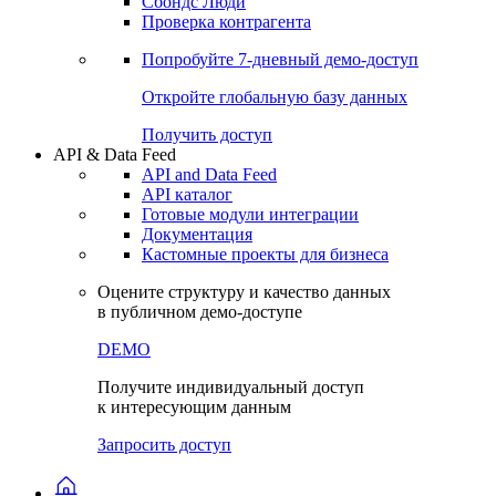
Сохраненные запросы
Виджеты акций и облигаций
Чат
Сбондс Люди
Проверка контрагента
Попробуйте
7-дневный
демо-доступ
Откройте глобальную базу данных
Получить доступ
API & Data Feed
API and Data Feed
API каталог
Готовые модули интеграции
Документация
Кастомные проекты для бизнеса
Оцените структуру и качество данных
в публичном демо-доступе
DEMO
Получите индивидуальный доступ
к интересующим данным