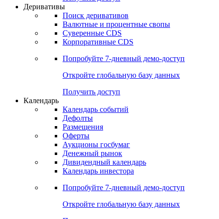
Откройте глобальную базу данных
Получить доступ
Деривативы
Поиск деривативов
Валютные и процентные свопы
Суверенные CDS
Корпоративные CDS
Попробуйте
7-дневный
демо-доступ
Откройте глобальную базу данных
Получить доступ
Календарь
Календарь событий
Дефолты
Размещения
Оферты
Аукционы госбумаг
Денежный рынок
Дивидендный календарь
Календарь инвестора