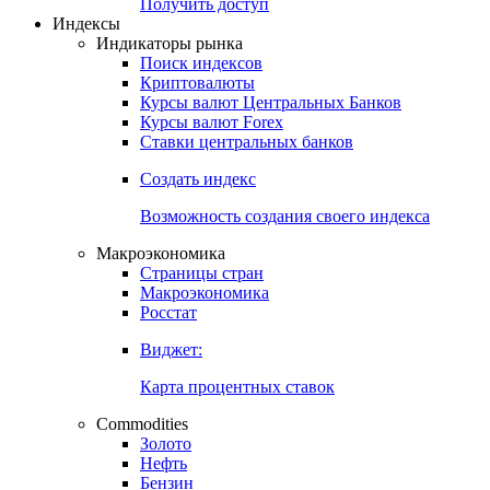
Попробуйте
7-дневный
демо-доступ
Откройте глобальную базу данных
Получить доступ
Индексы
Индикаторы рынка
Поиск индексов
Криптовалюты
Курсы валют Центральных Банков
Курсы валют Forex
Ставки центральных банков
Создать индекс
Возможность создания своего индекса
Макроэкономика
Страницы стран
Макроэкономика
Росстат
Виджет:
Карта процентных ставок