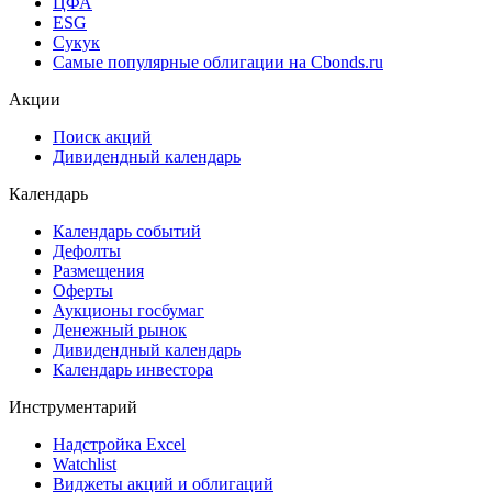
Cbonds Awards
Cbonds Pages
Ломбардные списки
ЦФА
ESG
Сукук
Самые популярные облигации на Cbonds.ru
Акции
Поиск акций
Дивидендный календарь
Календарь
Календарь событий
Дефолты
Размещения
Оферты
Аукционы госбумаг
Денежный рынок
Дивидендный календарь
Календарь инвестора
Инструментарий