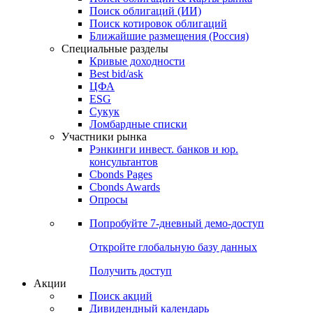
Облигации
Поиски
Поиск облигаций & Карты рынка
Поиск облигаций (ИИ)
Поиск котировок облигаций
Ближайшие размещения (Россия)
Специальные разделы
Кривые доходности
Best bid/ask
ЦФА
ESG
Сукук
Ломбардные списки
Участники рынка
Рэнкинги инвест. банков и юр.
консультантов
Cbonds Pages
Cbonds Awards
Опросы
Попробуйте
7-дневный
демо-доступ
Откройте глобальную базу данных