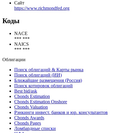
Наименование организации
Федеральный резервный банк Ричмонда
Статус организации
Действующая
Сайт
https://www.richmondfed.org
Коды
NACE
*** ***
NAICS
*** ***
Облигации
Поиск облигаций & Карты рынка
Поиск облигаций (ИИ)
Ближайшие размещения (Россия)
Поиск котировок облигаций
Best bid/ask
Cbonds Estimation
Cbonds Estimation Onshore
Cbonds Valuation
Рэнкинги инвест. банков и юр. консультантов