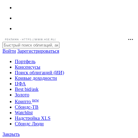
РЕКЛАМА • HTTPS://WWW.HSE.RU/
Войти
Зарегистрироваться
Портфель
Консенсусы
Поиск облигаций (ИИ)
Кривые доходности
ЦФА
Best bid/ask
Золото
new
Крипто
Сбондс-ТВ
Watchlist