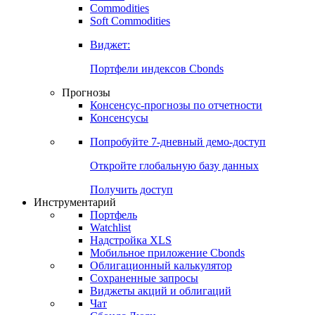
Commodities
Золото
Нефть
Бензин
Commodities
Soft Commodities
Виджет:
Портфели индексов Cbonds
Прогнозы
Консенсус-прогнозы по отчетности
Консенсусы
Попробуйте
7-дневный
демо-доступ
Откройте глобальную базу данных
Получить доступ
Инструментарий
Портфель
Watchlist
Надстройка XLS
Мобильное приложение Cbonds
Облигационный калькулятор