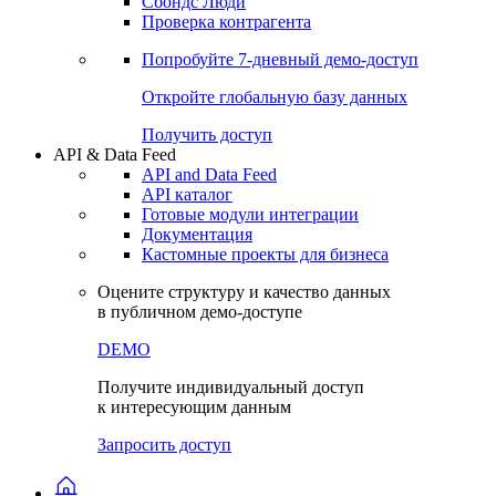
Сохраненные запросы
Виджеты акций и облигаций
Чат
Сбондс Люди
Проверка контрагента
Попробуйте
7-дневный
демо-доступ
Откройте глобальную базу данных
Получить доступ
API & Data Feed
API and Data Feed
API каталог
Готовые модули интеграции
Документация
Кастомные проекты для бизнеса
Оцените структуру и качество данных
в публичном демо-доступе
DEMO
Получите индивидуальный доступ
к интересующим данным