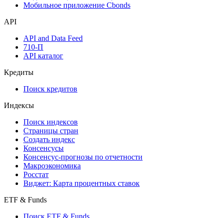
Надстройка Excel
Watchlist
Виджеты акций и облигаций
Мобильное приложение Cbonds
API
API and Data Feed
710-П
API каталог
Кредиты
Поиск кредитов
Индексы
Поиск индексов
Страницы стран
Создать индекс
Консенсусы
Консенсус-прогнозы по отчетности
Макроэкономика
Росстат
Виджет: Карта процентных ставок