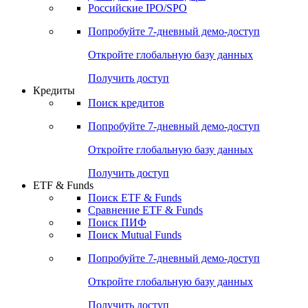
Получить доступ
Акции
Поиск акций
Дивидендный календарь
Российские IPO/SPO
Попробуйте
7-дневный
демо-доступ
Откройте глобальную базу данных
Получить доступ
Кредиты
Поиск кредитов
Попробуйте
7-дневный
демо-доступ
Откройте глобальную базу данных
Получить доступ
ETF & Funds
Поиск ETF & Funds
Сравнение ETF & Funds
Поиск ПИФ
Поиск Mutual Funds
Попробуйте
7-дневный
демо-доступ