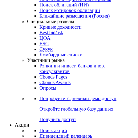
Облигации
Поиски
Поиск облигаций & Карты рынка
Поиск облигаций (ИИ)
Поиск котировок облигаций
Ближайшие размещения (Россия)
Специальные разделы
Кривые доходности
Best bid/ask
ЦФА
ESG
Сукук
Ломбардные списки
Участники рынка
Рэнкинги инвест. банков и юр.
консультантов
Cbonds Pages
Cbonds Awards
Опросы
Попробуйте
7-дневный
демо-доступ
Откройте глобальную базу данных