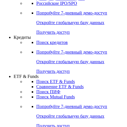
Получить доступ
Акции
Поиск акций
Дивидендный календарь
Российские IPO/SPO
Попробуйте
7-дневный
демо-доступ
Откройте глобальную базу данных
Получить доступ
Кредиты
Поиск кредитов
Попробуйте
7-дневный
демо-доступ
Откройте глобальную базу данных
Получить доступ
ETF & Funds
Поиск ETF & Funds
Сравнение ETF & Funds
Поиск ПИФ
Поиск Mutual Funds
Попробуйте
7-дневный
демо-доступ