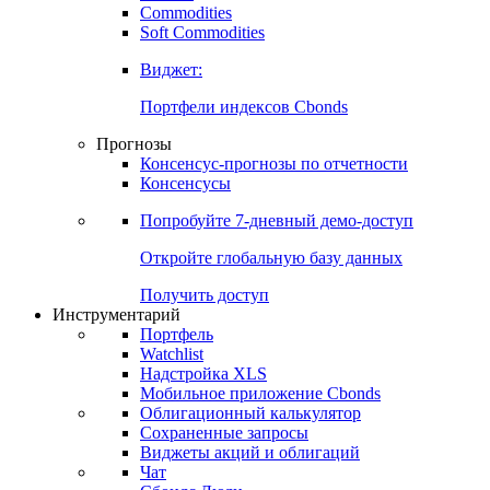
Commodities
Золото
Нефть
Бензин
Commodities
Soft Commodities
Виджет:
Портфели индексов Cbonds
Прогнозы
Консенсус-прогнозы по отчетности
Консенсусы
Попробуйте
7-дневный
демо-доступ
Откройте глобальную базу данных
Получить доступ
Инструментарий
Портфель
Watchlist
Надстройка XLS
Мобильное приложение Cbonds
Облигационный калькулятор