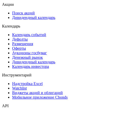
ESG
Сукук
Самые популярные облигации на Cbonds.ru
Акции
Поиск акций
Дивидендный календарь
Календарь
Календарь событий
Дефолты
Размещения
Оферты
Аукционы госбумаг
Денежный рынок
Дивидендный календарь
Календарь инвестора
Инструментарий
Надстройка Excel
Watchlist
Виджеты акций и облигаций