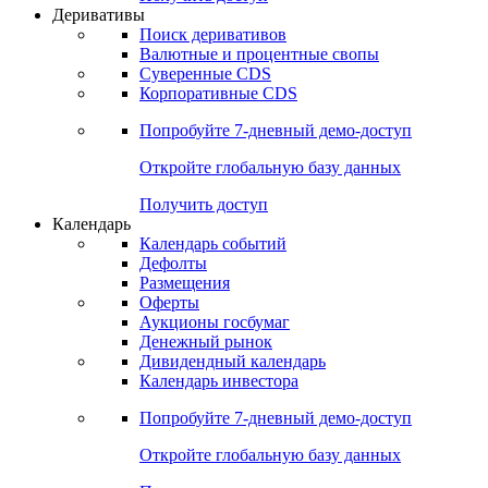
Откройте глобальную базу данных
Получить доступ
Деривативы
Поиск деривативов
Валютные и процентные свопы
Суверенные CDS
Корпоративные CDS
Попробуйте
7-дневный
демо-доступ
Откройте глобальную базу данных
Получить доступ
Календарь
Календарь событий
Дефолты
Размещения
Оферты
Аукционы госбумаг
Денежный рынок
Дивидендный календарь
Календарь инвестора