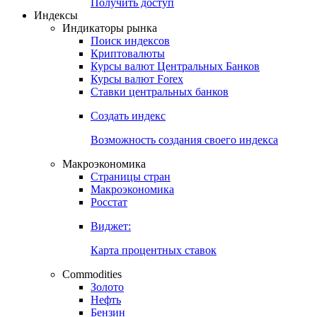
Попробуйте
7-дневный
демо-доступ
Откройте глобальную базу данных
Получить доступ
Индексы
Индикаторы рынка
Поиск индексов
Криптовалюты
Курсы валют Центральных Банков
Курсы валют Forex
Ставки центральных банков
Создать индекс
Возможность создания своего индекса
Макроэкономика
Страницы стран
Макроэкономика
Росстат
Виджет:
Карта процентных ставок