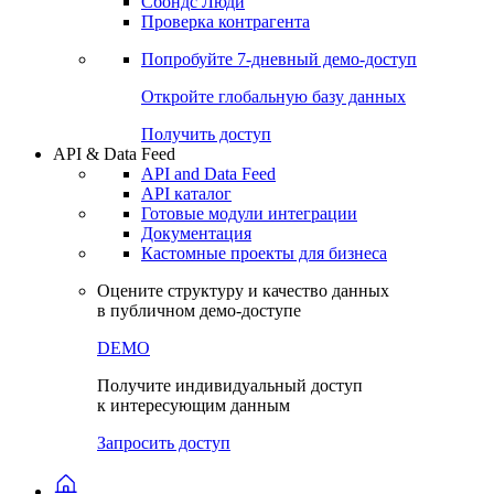
Сохраненные запросы
Виджеты акций и облигаций
Чат
Сбондс Люди
Проверка контрагента
Попробуйте
7-дневный
демо-доступ
Откройте глобальную базу данных
Получить доступ
API & Data Feed
API and Data Feed
API каталог
Готовые модули интеграции
Документация
Кастомные проекты для бизнеса
Оцените структуру и качество данных
в публичном демо-доступе
DEMO
Получите индивидуальный доступ
к интересующим данным