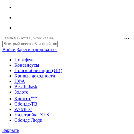
РЕКЛАМА • HTTPS://WWW.HSE.RU/
Войти
Зарегистрироваться
Портфель
Консенсусы
Поиск облигаций (ИИ)
Кривые доходности
ЦФА
Best bid/ask
Золото
new
Крипто
Сбондс-ТВ
Watchlist