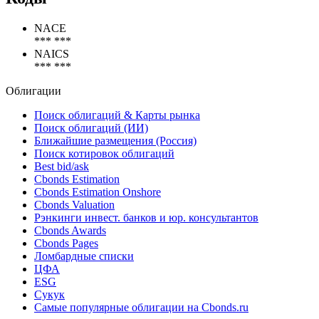
Статус организации
Действующая
Коды
NACE
*** ***
NAICS
*** ***
Облигации
Поиск облигаций & Карты рынка
Поиск облигаций (ИИ)
Ближайшие размещения (Россия)
Поиск котировок облигаций
Best bid/ask
Cbonds Estimation
Cbonds Estimation Onshore
Cbonds Valuation
Рэнкинги инвест. банков и юр. консультантов
Cbonds Awards
Cbonds Pages
Ломбардные списки
ЦФА