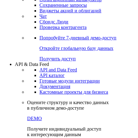
Сохраненные запросы
Виджеты акций и облигаций
Чат
Сбондс Люди
Проверка контрагента
Попробуйте
7-дневный
демо-доступ
Откройте глобальную базу данных
Получить доступ
API & Data Feed
API and Data Feed
API каталог
Готовые модули интеграции
Документация
Кастомные проекты для бизнеса
Оцените структуру и качество данных
в публичном демо-доступе
DEMO
Получите индивидуальный доступ
к интересующим данным