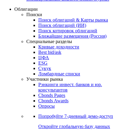
Облигации
Поиски
Поиск облигаций & Карты рынка
Поиск облигаций (ИИ)
Поиск котировок облигаций
Ближайшие размещения (Россия)
Специальные разделы
Кривые доходности
Best bid/ask
ЦФА
ESG
Сукук
Ломбардные списки
Участники рынка
Рэнкинги инвест. банков и юр.
консультантов
Cbonds Pages
Cbonds Awards
Опросы
Попробуйте
7-дневный
демо-доступ
Откройте глобальную базу данных