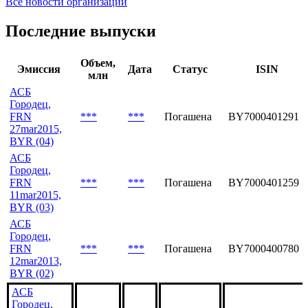
Все новости организации
Последние выпуски
Объем,
Эмиссия
Дата
Статус
ISIN
млн
АСБ
Городец,
FRN
***
***
Погашена
BY7000401291
27mar2015,
BYR (04)
АСБ
Городец,
FRN
***
***
Погашена
BY7000401259
11mar2015,
BYR (03)
АСБ
Городец,
FRN
***
***
Погашена
BY7000400780
12mar2013,
BYR (02)
АСБ
Городец,