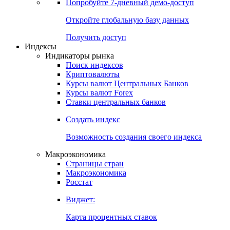
Попробуйте
7-дневный
демо-доступ
Откройте глобальную базу данных
Получить доступ
Индексы
Индикаторы рынка
Поиск индексов
Криптовалюты
Курсы валют Центральных Банков
Курсы валют Forex
Ставки центральных банков
Создать индекс
Возможность создания своего индекса
Макроэкономика
Страницы стран
Макроэкономика
Росстат
Виджет:
Карта процентных ставок