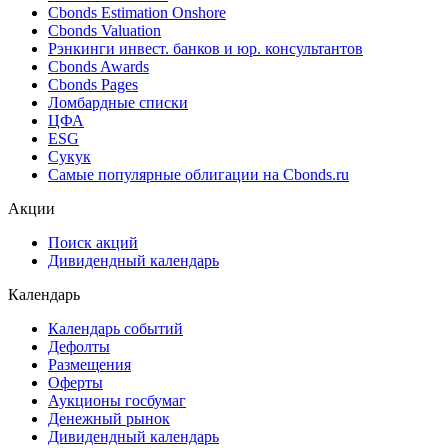
Cbonds Estimation Onshore
Cbonds Valuation
Рэнкинги инвест. банков и юр. консультантов
Cbonds Awards
Cbonds Pages
Ломбардные списки
ЦФА
ESG
Сукук
Самые популярные облигации на Cbonds.ru
Акции
Поиск акций
Дивидендный календарь
Календарь
Календарь событий
Дефолты
Размещения
Оферты
Аукционы госбумаг
Денежный рынок
Дивидендный календарь