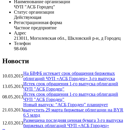
Наименование организации
ЧУП "АСБ Городец"
Статус организации
Действующая
Регистрационная форма
Частное предприятие
Адрес
213011, Могилевская обл., Шкловский р-н, д Городец
Телефон
98-666
Новости
На БВФБ истекает срок обращения биржевых
10.03.2015
облигаций ЧУП «АСБ Городец» 3-го выпуска
Истек срок обращения 1-го выпуска облигаций
13.05.2013
ЧУП "АСБ Городец"
Истек срок обращения 1-го выпуска облигаций
08.05.2013
ЧУП "АСБ Городец"
Новый выпуск: "АСБ Городец" планирует
21.03.2013
выпустить 29 марта биржевые облигации на BYR
6.5 млрд
Размещена последняя ценная бумага 3-го выпуска
12.03.2013
биржевых облигаций ЧУП «АСБ Городец»