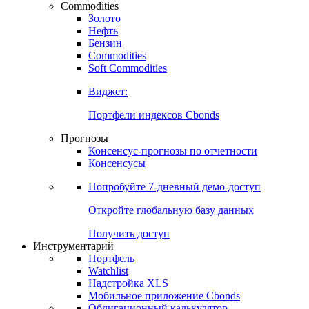
Commodities
Золото
Нефть
Бензин
Commodities
Soft Commodities
Виджет:
Портфели индексов Cbonds
Прогнозы
Консенсус-прогнозы по отчетности
Консенсусы
Попробуйте
7-дневный
демо-доступ
Откройте глобальную базу данных
Получить доступ
Инструментарий
Портфель
Watchlist
Надстройка XLS
Мобильное приложение Cbonds
Облигационный калькулятор