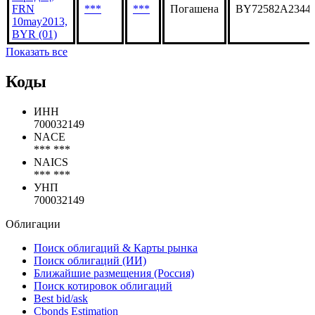
FRN
***
***
Погашена
BY72582A2344
10may2013,
BYR (01)
Показать все
Коды
ИНН
700032149
NACE
*** ***
NAICS
*** ***
УНП
700032149
Облигации
Поиск облигаций & Карты рынка
Поиск облигаций (ИИ)
Ближайшие размещения (Россия)
Поиск котировок облигаций
Best bid/ask
Cbonds Estimation