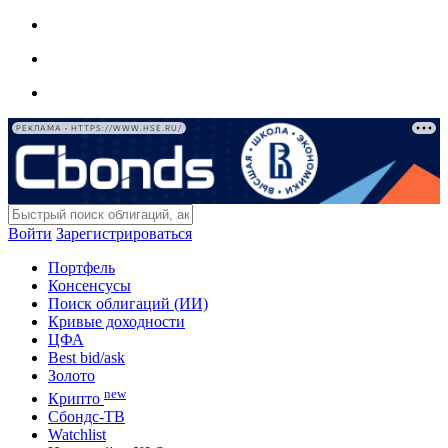
РЕКЛАМА • HTTPS://WWW.HSE.RU/
Войти
Зарегистрироваться
Портфель
Консенсусы
Поиск облигаций (ИИ)
Кривые доходности
ЦФА
Best bid/ask
Золото
new
Крипто
Сбондс-ТВ
Watchlist